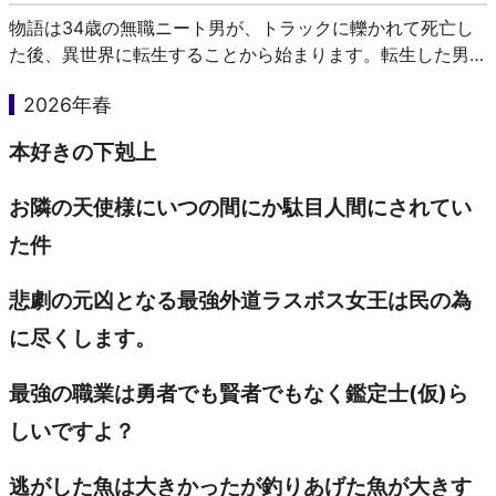
物語は34歳の無職ニート男が、トラックに轢かれて死亡し
た後、異世界に転生することから始まります。転生した男
は、ルーデウス・グレイラットという赤ん坊の姿になってい
2026年春
ました。ルーデウスは、前世の人生を深く後悔し、今度こそ
本気で…
本好きの下剋上
お隣の天使様にいつの間にか駄目人間にされてい
た件
悲劇の元凶となる最強外道ラスボス女王は民の為
に尽くします。
最強の職業は勇者でも賢者でもなく鑑定士(仮)ら
しいですよ？
逃がした魚は大きかったが釣りあげた魚が大きす