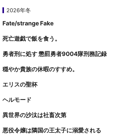
きま…
2026年冬
Fate/strange Fake
死亡遊戯で飯を食う。
勇者刑に処す 懲罰勇者9004隊刑務記録
穏やか貴族の休暇のすすめ。
エリスの聖杯
ヘルモード
異世界の沙汰は社畜次第
悪役令嬢は隣国の王太子に溺愛される