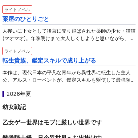
ライトノベル
薬屋のひとりごと
人攫いに下女として後宮に売り飛ばされた薬師の少女・猫猫
(マオマオ)。年季明けまで大人しくしようと思いながら、好
奇心を抑えられない彼女は後宮内のとある事件を解決してし
ライトノベル
まう。それをきっかけに美形の宦官・壬氏(ジンシ)の目に
転生貴族、鑑定スキルで成り上がる
留…
本作は、現代日本の平凡な青年から異性界に転生した主人
公、アルス・ローベントが、鑑定スキルを駆使して最強領地
を築き上げる物語です。アルスは、異世界でも体力・知力と
2026年夏
もに平凡でしたが、生まれながらにして他人の能力・ステー
タスを…
幼女戦記
乙女ゲー世界はモブに厳しい世界です
骸骨騎士様、只今異世界へお出掛け中