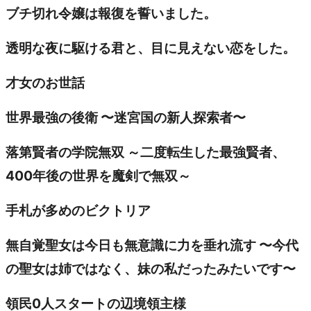
ブチ切れ令嬢は報復を誓いました。
透明な夜に駆ける君と、目に見えない恋をした。
才女のお世話
世界最強の後衛 〜迷宮国の新人探索者〜
落第賢者の学院無双 ～二度転生した最強賢者、
400年後の世界を魔剣で無双～
手札が多めのビクトリア
無自覚聖女は今日も無意識に力を垂れ流す 〜今代
の聖女は姉ではなく、妹の私だったみたいです〜
領民0人スタートの辺境領主様