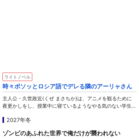
ライトノベル
時々ボソッとロシア語でデレる隣のアーリャさん
主人公・久世政近(くぜ まさちか)は、アニメを観るために
夜更かしをし、授業中に寝ているようなやる気のない学生で
す。そんな政近を、彼の隣の席に座るアリサ・ミハイロヴ
2027年冬
ナ・九条(くじょう)はいつも冷ややかな目線を向けて、彼の
怠…
ゾンビのあふれた世界で俺だけが襲われない