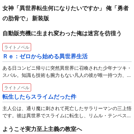
女神「異世界転生何になりたいですか」 俺「勇者
の肋骨で」 新装版
自動販売機に生まれ変わった俺は迷宮を彷徨う
ライトノベル
Ｒｅ：ゼロから始める異世界生活
ある日コンビニ帰りに突然異世界に召喚された少年ナツキ・
スバル。知識も技術も腕力もない凡人の彼が唯一持つ力、そ
れは死んだら時間が巻き戻るという甚大な痛みを伴う「死に
ライトノベル
戻り」の力だった。大切なものを守るため、過酷な運命に立
転生したらスライムだった件
ち向…
主人公は、通り魔に刺されて死亡したサラリーマンの三上悟
です。彼は異世界でスライムに転生し、リムル・テンペスト
と名乗ります。リムルは、様々な魔物と出会い、交流を深め
ようこそ実力至上主義の教室へ
ながら、魔物の国「ジュラ・テンペスト連邦国」を築いてい