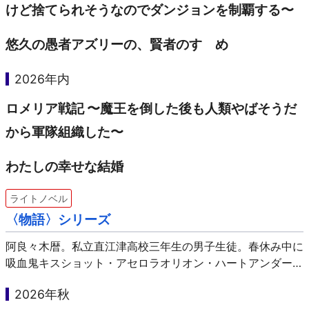
けど捨てられそうなのでダンジョンを制覇する〜
悠久の愚者アズリーの、賢者のすゝめ
2026年内
ロメリア戦記 〜魔王を倒した後も人類やばそうだ
から軍隊組織した〜
わたしの幸せな結婚
ライトノベル
〈物語〉シリーズ
阿良々木暦。私立直江津高校三年生の男子生徒。春休み中に
吸血鬼キスショット・アセロラオリオン・ハートアンダーブ
レードと遭遇した彼と、少女たちの怪異に纏わる物語が描か
2026年秋
れます。シリアスな場面はしっかりあれど、ギャグやパロデ