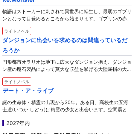
物語はストーカーに刺されて異世界に転生し、最弱のゴブリ
ンとなって目覚めるところから始まります。ゴブリンの赤子
として目を覚ます主人公・ゴブ朗(ごぶろう)。しかし、彼に
ライトノベル
は前世から引き継いだ特殊能力・吸喰能力(アブソープショ
ダンジョンに出会いを求めるのは間違っているだ
ン…
ろうか
円形都市オラリオは地下に広大なダンジョン抱え、ダンジョ
ン産の魔石製品によって莫大な収益を挙げる大陸屈指の大都
市です。そんなオラリオには富はもちろん、未知への興奮、
ライトノベル
輝かしい栄誉が詰まっており、日々冒険者がダンジョンでモ
デート・ア・ライブ
ンス…
謎の生命体・精霊の出現から30年。ある日、高校生の五河
士道(いつか しどう)は精霊の少女と出会います。空間震と
呼ばれる大災害をを引き起こし強大な戦闘能力を持つ恐ろし
2027年内
い存在とされる精霊。けれど彼は少女に人に対する絶望と悲
し…