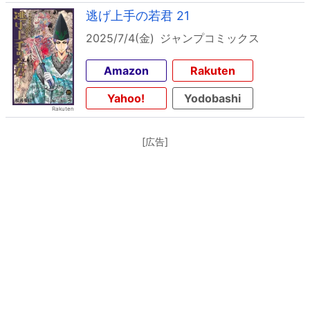
逃げ上手の若君 21
2025/7/4(金)
ジャンプコミックス
Amazon
Rakuten
Yahoo!
Yodobashi
[広告]