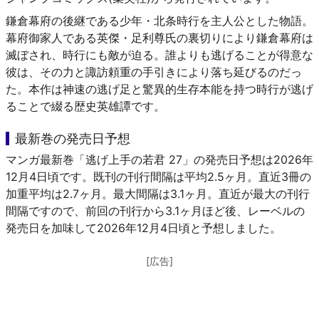
鎌倉幕府の後継である少年・北条時行を主人公とした物語。
幕府御家人である英傑・足利尊氏の裏切りにより鎌倉幕府は
滅ぼされ、時行にも敵が迫る。誰よりも逃げることが得意な
彼は、その力と諏訪頼重の手引きにより落ち延びるのだっ
た。本作は神速の逃げ足と驚異的生存本能を持つ時行が逃げ
ることで綴る歴史英雄譚です。
最新巻の発売日予想
マンガ最新巻「逃げ上手の若君 27」の発売日予想は2026年
12月4日頃です。既刊の刊行間隔は平均2.5ヶ月。直近3冊の
加重平均は2.7ヶ月。最大間隔は3.1ヶ月。直近が最大の刊行
間隔ですので、前回の刊行から3.1ヶ月ほど後、レーベルの
発売日を加味して2026年12月4日頃と予想しました。
[広告]