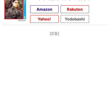
Amazon
Rakuten
Yahoo!
Yodobashi
[広告]