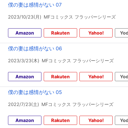
僕の妻は感情がない 07
2023/10/23(月)
MFコミックス フラッパーシリーズ
Amazon
Rakuten
Yahoo!
Yod
僕の妻は感情がない 06
2023/3/23(木)
MFコミックス フラッパーシリーズ
Amazon
Rakuten
Yahoo!
Yod
僕の妻は感情がない 05
2022/7/23(土)
MFコミックス フラッパーシリーズ
Amazon
Rakuten
Yahoo!
Yod