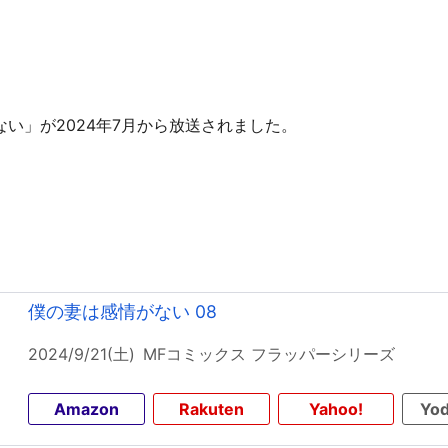
い」が2024年7月から放送されました。
僕の妻は感情がない 08
2024/9/21(土)
MFコミックス フラッパーシリーズ
Amazon
Rakuten
Yahoo!
Yod