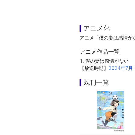
アニメ化
アニメ「僕の妻は感情がな
アニメ作品一覧
僕の妻は感情がない
【放送時期】
2024年7月
既刊一覧