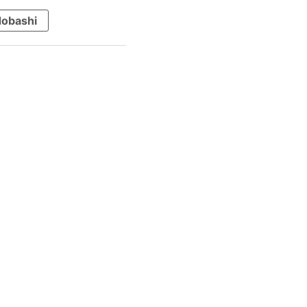
obashi