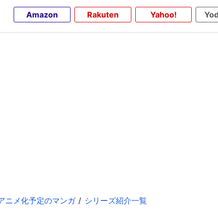
Amazon
Rakuten
Yahoo!
Yod
アニメ化予定のマンガ
シリーズ紹介一覧