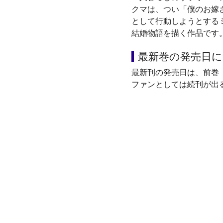
クマは、つい「僕のお嫁
として行動しようとする
結婚物語を描く作品です
最新巻の発売日
最新刊の発売日は、前巻
ファンとしては続刊が出