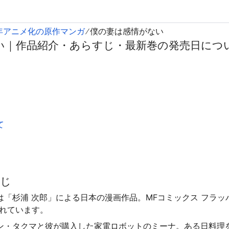
4年アニメ化の原作マンガ
僕の妻は感情がない
い｜作品紹介・あらすじ・最新巻の発売日につ
て
すじ
は「杉浦 次郎」による日本の漫画作品。MFコミックス フラッ
行されています。
ン・タクマと彼が購入した家電ロボットのミーナ。ある日料理