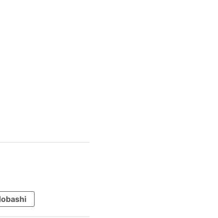
obashi