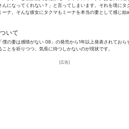
さんになってくれない？」と言ってしまいます。それを境にタ
ミーナ。そんな彼女にタクマもミーナを本当の妻として感じ始
。
について
「僕の妻は感情がない 08」の発売から1年以上発表されておら
ることを祈りつつ、気長に待つしかないのが現状です。
[広告]