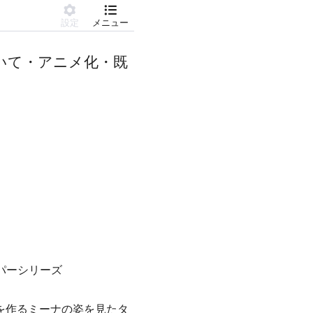
設定
メニュー
いて・アニメ化・既
パーシリーズ
を作るミーナの姿を見たタ