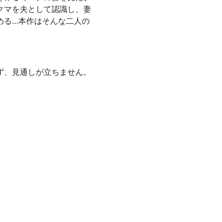
クマを夫として認識し、妻
める…本作はそんな二人の
ず、見通しが立ちません。