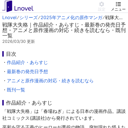
設定
メニュー
Lnovel
シリーズ
2025年アニメ化の原作マンガ
戦隊大失格
戦隊大失格｜作品紹介・あらすじ・最新巻の発売日予
想・アニメと原作漫画の対応・続きを読むなら・既刊
一覧
2026/03/30
更新
目次
・
作品紹介・あらすじ
・
最新巻の発売日予想
・
アニメと原作漫画の対応・続きを読むなら
・
既刊一覧
作品紹介・あらすじ
「戦隊大失格」は「春場ねぎ」による日本の漫画作品。講談
社コミックス(講談社)から発行されています。
平和を守る正義のヒーローが悪役の物語。突如現れた怪人た