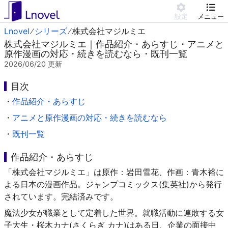
設定
メニュー
Lnovel
シリーズ
株式会社マジルミエ
株式会社マジルミエ｜作品紹介・あらすじ・アニメと
原作漫画の対応・続きを読むなら・既刊一覧
2026/06/20
更新
目次
・
作品紹介・あらすじ
・
アニメと原作漫画の対応・続きを読むなら
・
既刊一覧
作品紹介・あらすじ
「株式会社マジルミエ」は原作：岩田雪花、作画：青木裕に
よる日本の漫画作品。ジャンプコミックス(集英社)から発行
されています。完結済みです。
魔法少女が職業として定着した世界。就職活動に連敗する女
子大生・桜木カナ(さくらぎ カナ)はある日、企業の面接中