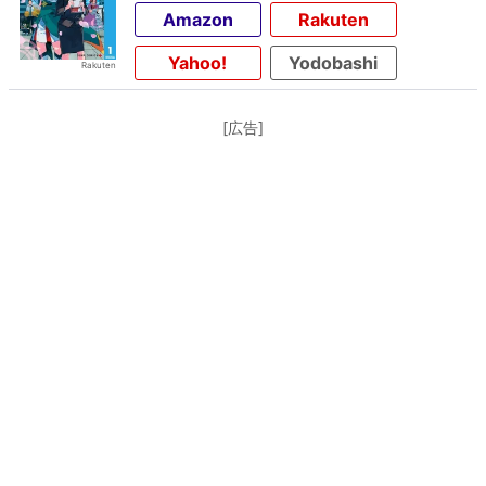
Amazon
Rakuten
Yahoo!
Yodobashi
[広告]