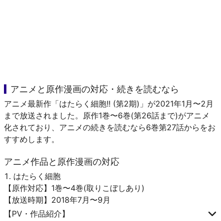
アニメと原作漫画の対応・続きを読むなら
アニメ最新作「はたらく細胞!! (第2期)」が2021年1月〜2月
まで放送されました。原作1巻〜6巻(第26話まで)がアニメ
化されており、アニメの続きを読むなら6巻第27話からをお
すすめします。
アニメ作品と原作漫画の対応
はたらく細胞
【原作対応】1巻〜4巻(取りこぼしあり)
【放送時期】2018年7月〜9月
【PV・作品紹介】