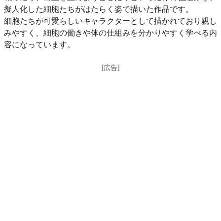
擬人化した細胞たちがはたらく姿で描いた作品です。
細胞たちが可愛らしいキャラクターとして描かれており親し
みやすく、細胞の働きや体の仕組みを分かりやすく学べる内
容になっています。
[広告]