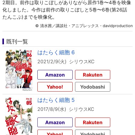
2期目。前作は取りこぼしがありながら原作1巻〜4巻を映像
化しました。今作は前作の取りこぼしと5巻〜6巻(第26話
たんこぶ)までを映像化。
© 清水茜／講談社・アニプレックス・davidproduction
既刊一覧
はたらく細胞 6
2021/2/9(火)
シリウスKC
Amazon
Rakuten
Yahoo!
Yodobashi
はたらく細胞 5
2017/8/9(水)
シリウスKC
Amazon
Rakuten
Yahoo!
Yodobashi