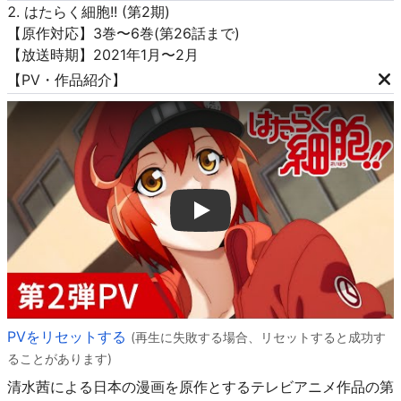
はたらく細胞!! (第2期)
【原作対応】3巻〜6巻(第26話まで)
【放送時期】2021年1月〜2月
【PV・作品紹介】
Play
PVをリセットする
(再生に失敗する場合、リセットすると成功す
ることがあります)
清水茜による日本の漫画を原作とするテレビアニメ作品の第