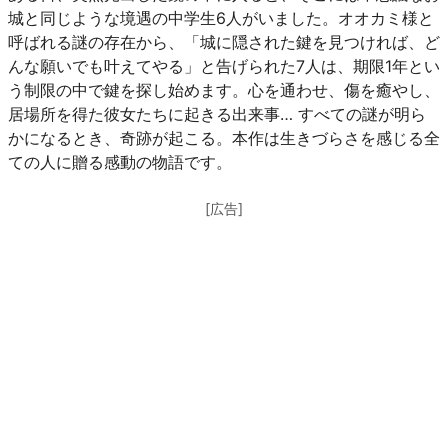
城と同じような境遇の中学生6人がいました。オオカミ様と
呼ばれる謎の存在から、「城に隠された鍵を見つければ、ど
んな願いでも叶えてやる」と告げられた7人は、期限1年とい
う制限の中で鍵を探し始めます。心を通わせ、傷を癒やし、
居場所を得た彼女たちに起きる出来事… すべての謎が明ら
かになるとき、奇跡が起こる。本作は生きづらさを感じる全
ての人に贈る感動の物語です。
[広告]