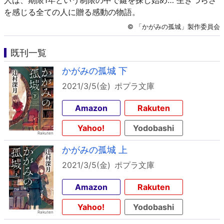
人は、期限1年という制限の中で鍵を探し始め… 生きづらさ
を感じる全ての人に贈る感動の物語。
© 「かがみの孤城」製作委員会
既刊一覧
かがみの孤城 下
2021/3/5(金)
ポプラ文庫
Amazon
Rakuten
Yahoo!
Yodobashi
かがみの孤城 上
2021/3/5(金)
ポプラ文庫
Amazon
Rakuten
Yahoo!
Yodobashi