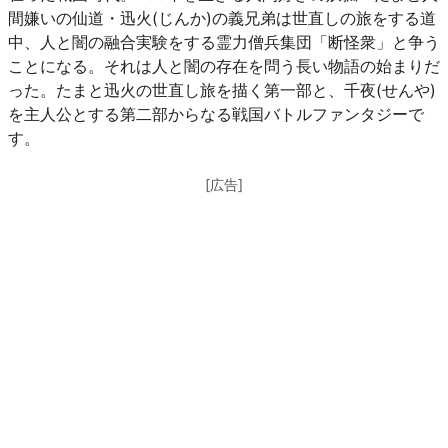
間嫌いの仙道・迅火(じんか)の義兄弟は世直しの旅をする道
中、人と闇の融合実験をする霊力僧兵集団「断怪衆」と争う
ことになる。それは人と闇の存在を問う長い物語の始まりだ
った。たまと迅火の世直し旅を描く第一部と、千夜(せんや)
を主人公とする第二部からなる戦国バトルファンタジーで
す。
[広告]