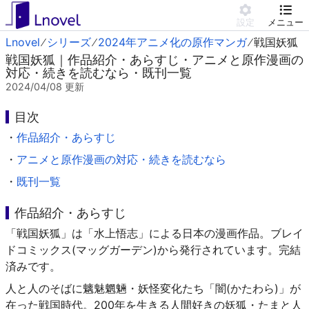
設定
メニュー
Lnovel
シリーズ
2024年アニメ化の原作マンガ
戦国妖狐
戦国妖狐｜作品紹介・あらすじ・アニメと原作漫画の
対応・続きを読むなら・既刊一覧
2024/04/08
更新
目次
・
作品紹介・あらすじ
・
アニメと原作漫画の対応・続きを読むなら
・
既刊一覧
作品紹介・あらすじ
「戦国妖狐」は「水上悟志」による日本の漫画作品。ブレイ
ドコミックス(マッグガーデン)から発行されています。完結
済みです。
人と人のそばに魑魅魍魎・妖怪変化たち「闇(かたわら)」が
在った戦国時代。200年を生きる人間好きの妖狐・たまと人