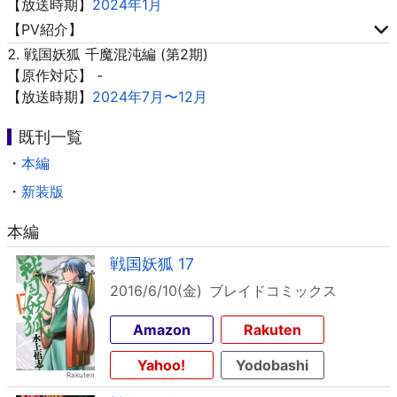
【放送時期】
2024年1月
【PV紹介】
戦国妖狐 千魔混沌編 (第2期)
【原作対応】 -
【放送時期】
2024年7月〜12月
既刊一覧
・
本編
・
新装版
本編
戦国妖狐 17
2016/6/10(金)
ブレイドコミックス
Amazon
Rakuten
Yahoo!
Yodobashi