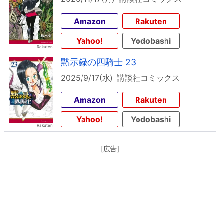
Amazon
Rakuten
Yahoo!
Yodobashi
黙示録の四騎士 23
2025/9/17(水)
講談社コミックス
Amazon
Rakuten
Yahoo!
Yodobashi
[広告]