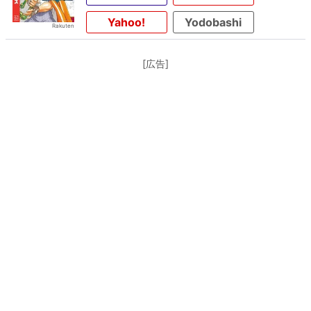
Yahoo!
Yodobashi
[広告]