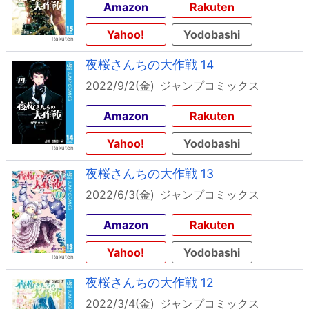
Amazon
Rakuten
Yahoo!
Yodobashi
夜桜さんちの大作戦 14
2022/9/2(金)
ジャンプコミックス
Amazon
Rakuten
Yahoo!
Yodobashi
夜桜さんちの大作戦 13
2022/6/3(金)
ジャンプコミックス
Amazon
Rakuten
Yahoo!
Yodobashi
夜桜さんちの大作戦 12
2022/3/4(金)
ジャンプコミックス