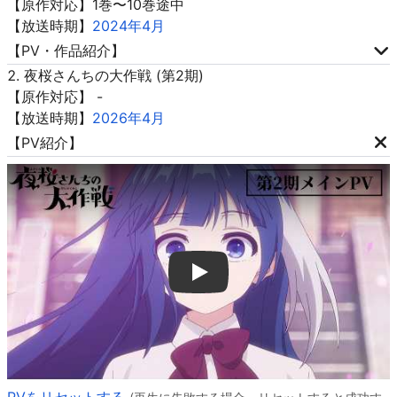
【原作対応】1巻〜10巻途中
【放送時期】
2024年4月
【PV・作品紹介】
夜桜さんちの大作戦 (第2期)
【原作対応】 -
【放送時期】
2026年4月
【PV紹介】
Play