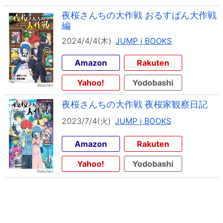
夜桜さんちの大作戦 おるすばん大作戦
編
2024/4/4(木)
JUMP j BOOKS
Amazon
Rakuten
Yahoo!
Yodobashi
夜桜さんちの大作戦 夜桜家観察日記
2023/7/4(火)
JUMP j BOOKS
Amazon
Rakuten
Yahoo!
Yodobashi