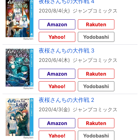
夜桜さんちの大作戦 4
2020/8/4(火)
ジャンプコミックス
Amazon
Rakuten
Yahoo!
Yodobashi
夜桜さんちの大作戦 3
2020/6/4(木)
ジャンプコミックス
Amazon
Rakuten
Yahoo!
Yodobashi
夜桜さんちの大作戦 2
2020/4/3(金)
ジャンプコミックス
Amazon
Rakuten
Yahoo!
Yodobashi