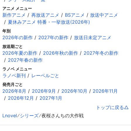
アニメ メニュー
新作アニメ
再放送アニメ
BSアニメ
放送中アニメ
夏休みアニメ 特番・一挙放送(2026年)
年別
2026年の新作
2027年の新作
放送日未定アニメ
放送期ごと
2026年夏の新作
2026年秋の新作
2027年冬の新作
2027年春の新作
ラノベ メニュー
ラノベ新刊
レーベルごと
発売月ごと
2026年8月
2026年9月
2026年10月
2026年11月
2026年12月
2027年1月
トップに戻る
Lnovel
シリーズ
夜桜さんちの大作戦