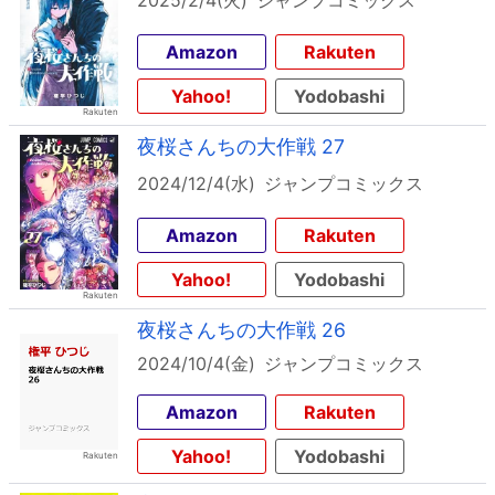
Amazon
Rakuten
Yahoo!
Yodobashi
夜桜さんちの大作戦 27
2024/12/4(水)
ジャンプコミックス
Amazon
Rakuten
Yahoo!
Yodobashi
夜桜さんちの大作戦 26
2024/10/4(金)
ジャンプコミックス
Amazon
Rakuten
Yahoo!
Yodobashi