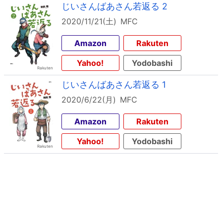
じいさんばあさん若返る 2
2020/11/21(土)
MFC
Amazon
Rakuten
Yahoo!
Yodobashi
じいさんばあさん若返る 1
2020/6/22(月)
MFC
Amazon
Rakuten
Yahoo!
Yodobashi