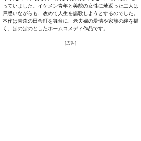
っていました。イケメン青年と美貌の女性に若返った二人は
戸惑いながらも、改めて人生を謳歌しようとするのでした。
本作は青森の田舎町を舞台に、老夫婦の愛情や家族の絆を描
く、ほのぼのとしたホームコメディ作品です。
[広告]