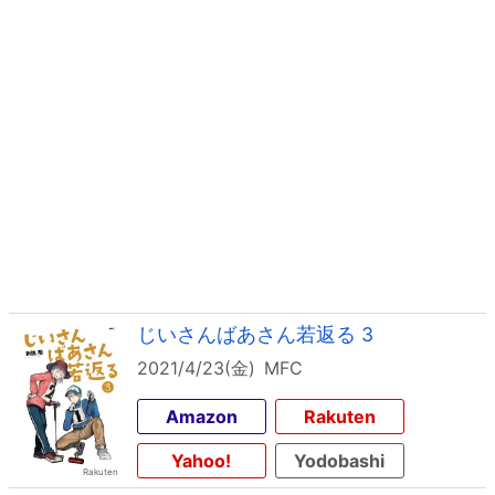
じいさんばあさん若返る 3
2021/4/23(金)
MFC
Amazon
Rakuten
Yahoo!
Yodobashi