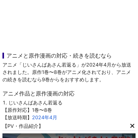
アニメと原作漫画の対応・続きを読むなら
アニメ「じいさんばあさん若返る」が2024年4月から放送
されました。原作1巻〜8巻がアニメ化されており、アニメ
の続きを読むなら9巻からをおすすめします。
アニメ作品と原作漫画の対応
じいさんばあさん若返る
【原作対応】1巻〜8巻
【放送時期】
2024年4月
【PV・作品紹介】