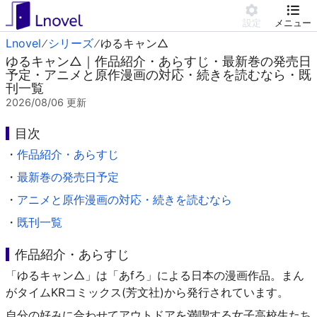
設定
メニュー
Lnovel
シリーズ
ゆるキャン△
ゆるキャン△｜作品紹介・あらすじ・最新巻の発売日
予定・アニメと原作漫画の対応・続きを読むなら・既
刊一覧
2026/08/06
更新
目次
・
作品紹介・あらすじ
・
最新巻の発売日予定
・
アニメと原作漫画の対応・続きを読むなら
・
既刊一覧
作品紹介・あらすじ
「ゆるキャン△」は「あfろ」による日本の漫画作品。まん
がタイムKRコミックス(芳文社)から発行されています。
自分の好みに合わせてアウトドアを満喫する女子高校生たち