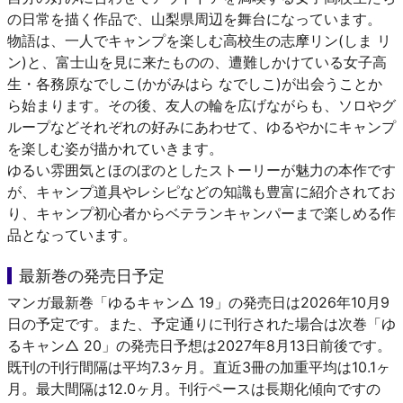
の日常を描く作品で、山梨県周辺を舞台になっています。
物語は、一人でキャンプを楽しむ高校生の志摩リン(しま リ
ン)と、富士山を見に来たものの、遭難しかけている女子高
生・各務原なでしこ(かがみはら なでしこ)が出会うことか
ら始まります。その後、友人の輪を広げながらも、ソロやグ
ループなどそれぞれの好みにあわせて、ゆるやかにキャンプ
を楽しむ姿が描かれていきます。
ゆるい雰囲気とほのぼのとしたストーリーが魅力の本作です
が、キャンプ道具やレシピなどの知識も豊富に紹介されてお
り、キャンプ初心者からベテランキャンパーまで楽しめる作
品となっています。
最新巻の発売日予定
マンガ最新巻「ゆるキャン△ 19」の発売日は2026年10月9
日の予定です。また、予定通りに刊行された場合は次巻「ゆ
るキャン△ 20」の発売日予想は2027年8月13日前後です。
既刊の刊行間隔は平均7.3ヶ月。直近3冊の加重平均は10.1ヶ
月。最大間隔は12.0ヶ月。刊行ペースは長期化傾向ですの