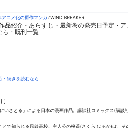
5年アニメ化の原作マンガ
WIND BREAKER
KER｜作品紹介・あらすじ・最新巻の発売日予定・
なら・既刊一覧
応・続きを読むなら
すじ
R」は「にいさとる」による日本の漫画作品。講談社コミックス(講談
ことで知られる風鈴高校。主人公の桜遥(さくら はるか)は、そ