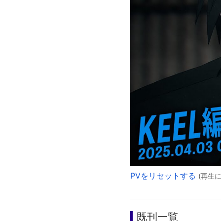
PVをリセットする
(再生
既刊一覧