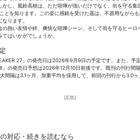
しかし、風鈴高校は、ただ喧嘩が強いだけでなく、街を守る集団
ることを知ります。この姿に感銘を受けた遥は、不器用ながら
になります。
はの熱い友情や絆、爽快な喧嘩シーン、そして街を守るヒーロ
みてはいかがでしょうか。
定
REAKER 27」の発売日は2026年9月9日の予定です。また
R 28」の発売日予想は2026年12月10日前後です。既刊の刊行間
大間隔は3.1ヶ月。加重平均を採用して、前回の刊行から3.0ヶ月
[広告]
画の対応・続きを読むなら