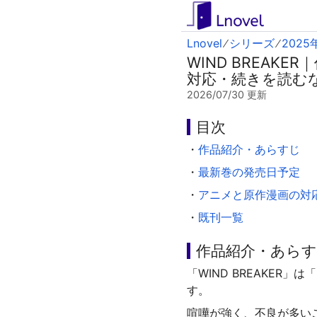
Lnovel
シリーズ
202
WIND BREA
対応・続きを読む
2026/07/30
更新
目次
・
作品紹介・あらすじ
・
最新巻の発売日予定
・
アニメと原作漫画の対
・
既刊一覧
作品紹介・あら
「WIND BREAKE
す。
喧嘩が強く、不良が多い