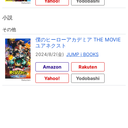
Yahoo!
Yodobashi
小説
その他
僕のヒーローアカデミア THE MOVIE
ユアネクスト
2024/8/2(金)
JUMP j BOOKS
Amazon
Rakuten
Yahoo!
Yodobashi