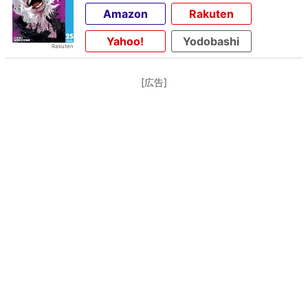
Amazon
Rakuten
Yahoo!
Yodobashi
[広告]