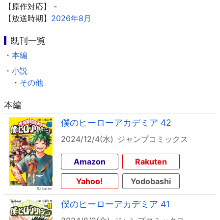
【原作対応】 -
【放送時期】
2026年8月
既刊一覧
・
本編
・
小説
・
その他
本編
僕のヒーローアカデミア 42
2024/12/4(水)
ジャンプコミックス
Amazon
Rakuten
Yahoo!
Yodobashi
僕のヒーローアカデミア 41