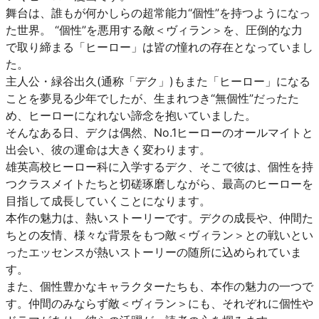
舞台は、誰もが何かしらの超常能力“個性”を持つようになっ
た世界。 “個性”を悪用する敵＜ヴィラン＞を、圧倒的な力
で取り締まる「ヒーロー」は皆の憧れの存在となっていまし
た。
主人公・緑谷出久(通称「デク」)もまた「ヒーロー」になる
ことを夢見る少年でしたが、生まれつき“無個性”だったた
め、ヒーローになれない諦念を抱いていました。
そんなある日、デクは偶然、No.1ヒーローのオールマイトと
出会い、彼の運命は大きく変わります。
雄英高校ヒーロー科に入学するデク、そこで彼は、個性を持
つクラスメイトたちと切磋琢磨しながら、最高のヒーローを
目指して成長していくことになります。
本作の魅力は、熱いストーリーです。デクの成長や、仲間た
ちとの友情、様々な背景をもつ敵＜ヴィラン＞との戦いとい
ったエッセンスが熱いストーリーの随所に込められていま
す。
また、個性豊かなキャラクターたちも、本作の魅力の一つで
す。仲間のみならず敵＜ヴィラン＞にも、それぞれに個性や