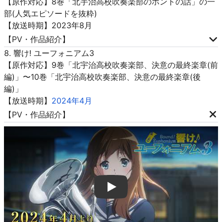
【原作対応】8巻「北宇治高校吹奏楽部のホントの話」の一
部(人気エピソードを抜粋)
【放送時期】2023年8月
【PV・作品紹介】
響け! ユーフォニアム3
【原作対応】9巻「北宇治高校吹奏楽部、決意の最終楽章(前
編)」〜10巻「北宇治高校吹奏楽部、決意の最終楽章(後
編)」
【放送時期】
2024年4月
【PV・作品紹介】
Play