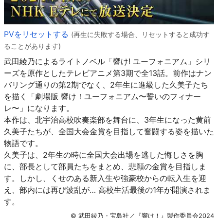
PVをリセットする
(再生に失敗する場合、リセットすると成功す
ることがあります)
武田綾乃によるライトノベル「響け! ユーフォニアム」シリ
ーズを原作としたテレビアニメ第3期で全13話。前作はナン
バリング通りの第2期でなく、2年生に進級した久美子たち
を描く「劇場版 響け！ユーフォニアム〜誓いのフィナー
レ〜」になります。
本作は、北宇治高校吹奏楽部を舞台に、3年生になった黄前
久美子たちが、全国大会金賞を目指して奮闘する姿を描いた
物語です。
久美子は、2年生の時に全国大会出場を逃した悔しさを胸
に、部長として部員たちをまとめ、悲願の金賞を目指しま
す。しかし、くせのある新入生や強豪校からの転入生を迎
え、部内には再び波乱が… 高校生活最後の1年が開演されま
す。
© 武田綾乃・宝島社／『響け！』製作委員会2024