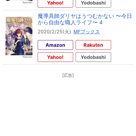
Yahoo!
Yodobashi
魔導具師ダリヤはうつむかない 〜今日
から自由な職人ライフ〜 4
2020/2/25(火)
MFブックス
Amazon
Rakuten
Yahoo!
Yodobashi
[広告]