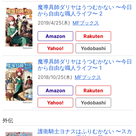
魔導具師ダリヤはうつむかない 〜今日
から自由な職人ライフ〜 2
2019/4/25(木)
MFブックス
Amazon
Rakuten
Yahoo!
Yodobashi
魔導具師ダリヤはうつむかない 〜今日
から自由な職人ライフ〜 1
2018/10/25(木)
MFブックス
Amazon
Rakuten
Yahoo!
Yodobashi
外伝
護衛騎士ヨナスはふりむかない 〜スカ