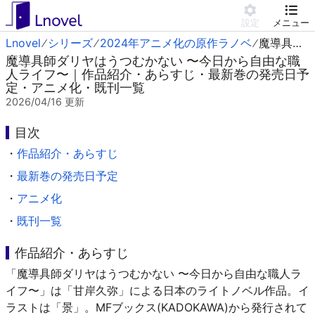
設定
メニュー
Lnovel
シリーズ
2024年アニメ化の原作ラノベ
魔導具師ダリヤはうつむかない 〜今日から自由な職人ライフ〜
魔導具師ダリヤはうつむかない 〜今日から自由な職
人ライフ〜｜作品紹介・あらすじ・最新巻の発売日予
定・アニメ化・既刊一覧
2026/04/16
更新
目次
・
作品紹介・あらすじ
・
最新巻の発売日予定
・
アニメ化
・
既刊一覧
作品紹介・あらすじ
「魔導具師ダリヤはうつむかない 〜今日から自由な職人ラ
イフ〜」は「甘岸久弥」による日本のライトノベル作品。イ
ラストは「景」。MFブックス(KADOKAWA)から発行されて