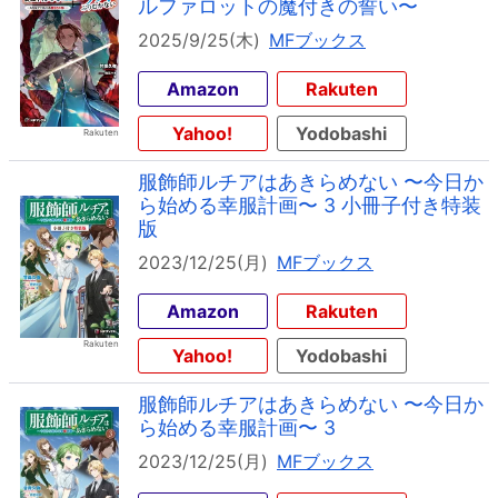
ルファロットの魔付きの誓い〜
2025/9/25(木)
MFブックス
Amazon
Rakuten
Yahoo!
Yodobashi
服飾師ルチアはあきらめない 〜今日か
ら始める幸服計画〜 3 小冊子付き特装
版
2023/12/25(月)
MFブックス
Amazon
Rakuten
Yahoo!
Yodobashi
服飾師ルチアはあきらめない 〜今日か
ら始める幸服計画〜 3
2023/12/25(月)
MFブックス