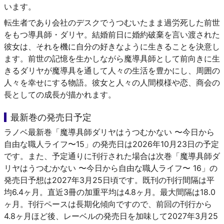
います。
転生者であり会社のデスクでうつむいたまま過労死した前世
をもつ導具師・ダリヤ。結婚前日に婚約破棄を言い渡された
彼女は、それを機に自分の好きなように生きることを決意し
ます。前世の記憶を生かしながら魔導具師として前向きに生
きるダリヤが魔導具を通して人々の生活を豊かにし、周囲の
人々を幸せにする物語。彼女と人々の人間模様や恋、商会の
長としての成長が描かれます。
最新巻の発売日予定
ラノベ最新巻「魔導具師ダリヤはうつむかない 〜今日から
自由な職人ライフ〜15」の発売日は2026年10月23日の予定
です。また、予定通りに刊行された場合は次巻「魔導具師ダ
リヤはうつむかない 〜今日から自由な職人ライフ〜 16」の
発売日予想は2027年3月25日頃です。既刊の刊行間隔は平
均6.4ヶ月。直近3冊の加重平均は4.8ヶ月。最大間隔は18.0
ヶ月。刊行ペースは長期化傾向ですので、前回の刊行から
4.8ヶ月ほど後、レーベルの発売日を加味して2027年3月25