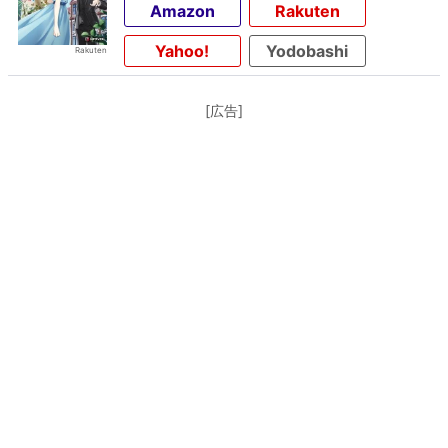
Amazon
Rakuten
Yahoo!
Yodobashi
[広告]