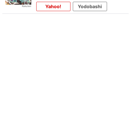
Yahoo!
Yodobashi