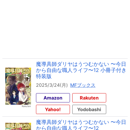
魔導具師ダリヤはうつむかない 〜今日
から自由な職人ライフ〜12 小冊子付き
特装版
2025/3/24(月)
MFブックス
Amazon
Rakuten
Yahoo!
Yodobashi
魔導具師ダリヤはうつむかない 〜今日
から自由な職人ライフ〜12