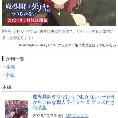
PVをリセットする
(再生に失敗する場合、リセットすると成功す
ることがあります)
© Amagishi Hisaya／MFブックス／製作委員会はうつむかない
既刊一覧
・
本編
・
外伝
本編
魔導具師ダリヤはうつむかない 〜今日
から自由な職人ライフ〜15 グッズ付き
特装版
2026/10/23(金)
MFブックス