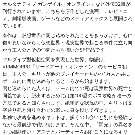
オルタナティブ ガンゲイル・オンライン」など外伝32冊が
刊行されています。こちらを原作とした漫画、テレビアニ
メ、劇場版映画、ゲームなどのメディアミックスも展開され
ています。
本作は、仮想世界に閉じ込められたことをきっかけに、心に
傷を負いながらも仮想世界・現実世界で起こる事件に立ち向
かう主人公とその仲間たちを描いたSF作品です。
フルダイブ型仮想空間を実現した世界。物語は、
VRMMORPG「ソードアート・オンライン」のサービス初
日、主人公・キリトが他のプレイヤーたちのべ1万人と共に
ゲーム内に閉じ込められるところから始まります。
閉じ込められた人々は、ゲーム内での死は現実世界の死亡と
同義であり、脱出するためには第100層のボス攻略が唯一の
方法であると知らされます。絶望的な状況の中、キリトは文
字通り死と隣り合わせの戦いに身を投じて行きます。
単独で攻略を進めるキリトは、多くの出会いと別れを経験し
ながら最前線で戦い続けます。そんな中、「閃光」の異名を
もつ細剣使い・アスナとパーティーを組むことになるキリ