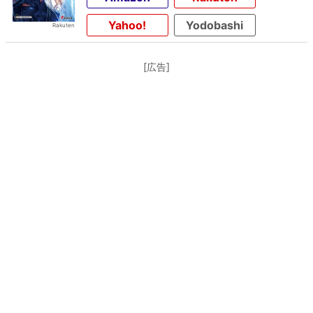
Yahoo!
Yodobashi
[広告]