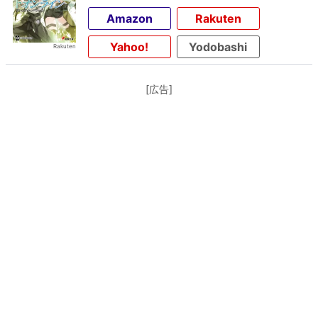
Amazon
Rakuten
Yahoo!
Yodobashi
[広告]