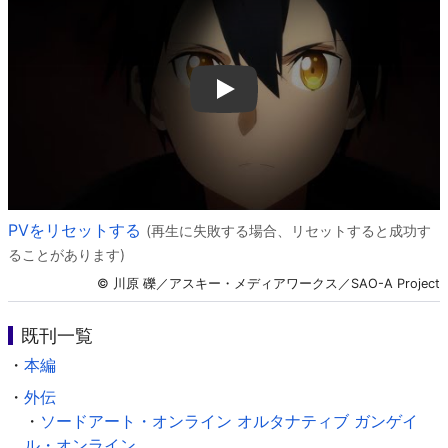
Play
PVをリセットする
(再生に失敗する場合、リセットすると成功す
ることがあります)
© 川原 礫／アスキー・メディアワークス／SAO-A Project
既刊一覧
・
本編
・
外伝
・
ソードアート・オンライン オルタナティブ ガンゲイ
ル・オンライン