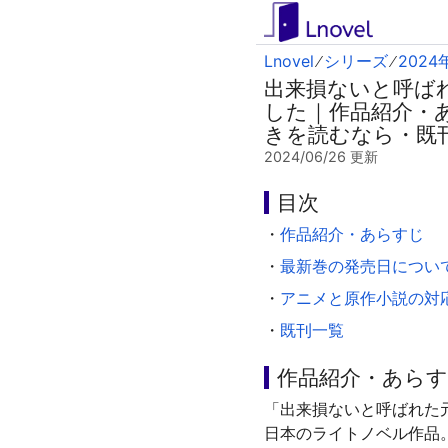
Lnovel
シリーズ
202
出来損ないと呼ば
した｜作品紹介・
きを読むなら・既
2024/06/26
更新
目次
・
作品紹介・あらすじ
・
最新巻の発売日につい
・
アニメと原作小説の対
・
既刊一覧
作品紹介・あら
「出来損ないと呼ばれた
日本のライトノベル作品