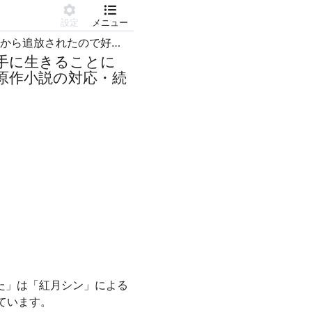
設定
メニュー
出来損ないと呼ばれた元英雄は、実家から追放されたので好き勝手に生きることにした
手に生きることに
原作小説の対応・続
た」は「紅月シン」による
ています。