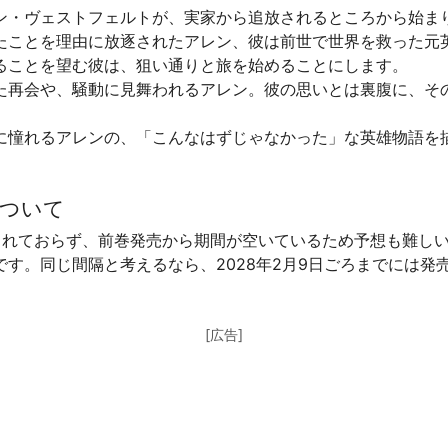
ン・ヴェストフェルトが、実家から追放されるところから始ま
たことを理由に放逐されたアレン、彼は前世で世界を救った元
ることを望む彼は、狙い通りと旅を始めることにします。
た再会や、騒動に見舞われるアレン。彼の思いとは裏腹に、そ
に憧れるアレンの、「こんなはずじゃなかった」な英雄物語を
について
されておらず、前巻発売から期間が空いているため予想も難し
月です。同じ間隔と考えるなら、2028年2月9日ごろまでには
[広告]