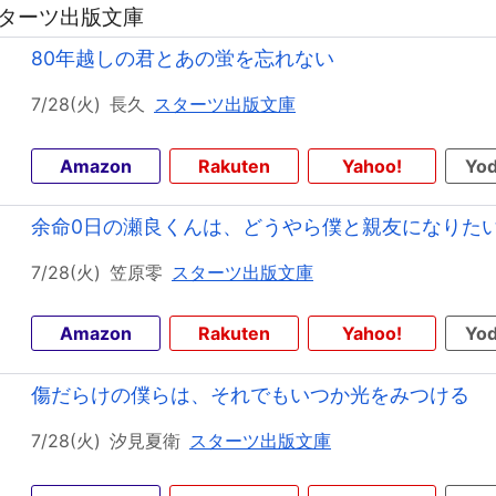
 スターツ出版文庫
80年越しの君とあの蛍を忘れない
7/28(火)
長久
スターツ出版文庫
Amazon
Rakuten
Yahoo!
Yod
余命0日の瀬良くんは、どうやら僕と親友になりた
7/28(火)
笠原零
スターツ出版文庫
Amazon
Rakuten
Yahoo!
Yod
傷だらけの僕らは、それでもいつか光をみつける
7/28(火)
汐見夏衛
スターツ出版文庫