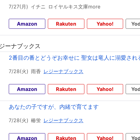
7/27(月)
イチニ
ロイヤルキス文庫more
Amazon
Rakuten
Yahoo!
Yod
 レジーナブックス
2番目の番とどうぞお幸せに 聖女は竜人に溺愛され
7/28(火)
雨香
レジーナブックス
Amazon
Rakuten
Yahoo!
Yod
あなたの子ですが、内緒で育てます
7/28(火)
椿蛍
レジーナブックス
Amazon
Rakuten
Yahoo!
Yod