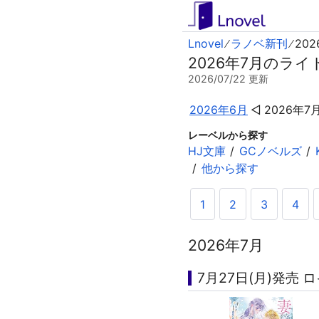
Lnovel
ラノベ新刊
20
2026年7月のライト
2026/07/22
更新
2026年6月
2026年7
レーベルから探す
HJ文庫
GCノベルズ
他から探す
1
2
3
4
2026年7月
7月27日(月)発売 