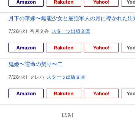
Amazon
Rakuten
Yahoo!
Yod
月下の華嫁〜無能少女と最強軍人の月に導かれた出
7/28(火)
香月文香
スターツ出版文庫
Amazon
Rakuten
Yahoo!
Yod
鬼姫〜運命の契り〜二
7/28(火)
クレハ
スターツ出版文庫
Amazon
Rakuten
Yahoo!
Yod
[広告]