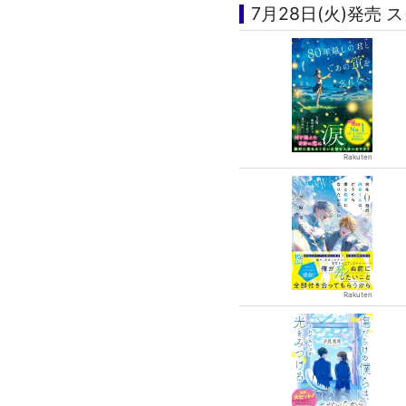
7月28日(火)発売