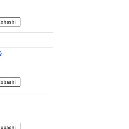
obashi
る
obashi
obashi