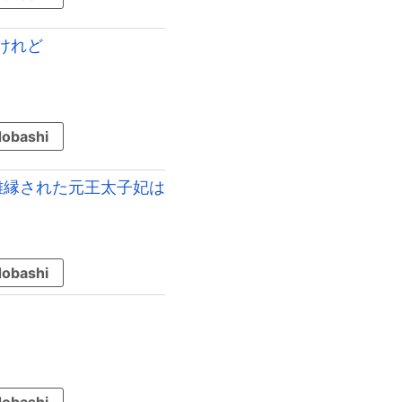
けれど
obashi
離縁された元王太子妃は
obashi