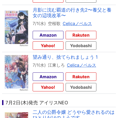
月影に沈む覇道の行き先2〜養父と養
女の辺境改革〜
7/1(水)
空桜歌
Celicaノベルス
Amazon
Rakuten
Yahoo!
Yodobashi
望み通り、捨てられましょう 1
7/1(水)
江東しろ
Celicaノベルス
Amazon
Rakuten
Yahoo!
Yodobashi
7月2日(木)発売 アイリスNEO
二人の公爵令嬢 どうやら愛されるのは
ひとりだけのようです