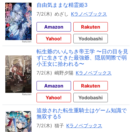
自由気ままな精霊姫3
7/2(木)
めざし
Kラノベブックス
Amazon
Rakuten
Yahoo!
Yodobashi
転生爺のいんちき帝王学 〜日の目を見
ずに生きてきた最強爺、隠居間際で弱
小王女に拾われる〜
7/2(木)
嶋野夕陽
Kラノベブックス
Amazon
Rakuten
Yahoo!
Yodobashi
追放された転生重騎士はゲーム知識で
無双する5
7/2(木)
猫子
Kラノベブックス