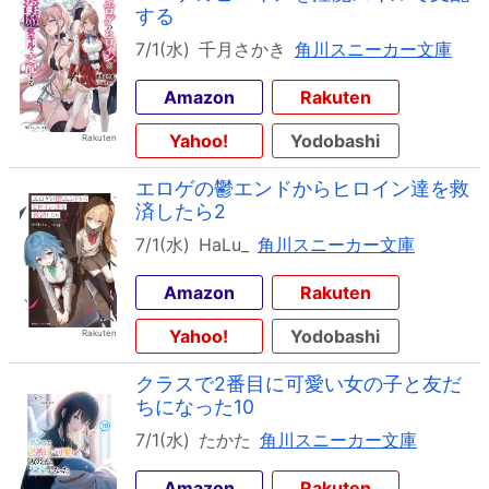
する
7/1(水)
千月さかき
角川スニーカー文庫
Amazon
Rakuten
Yahoo!
Yodobashi
エロゲの鬱エンドからヒロイン達を救
済したら2
7/1(水)
HaLu_
角川スニーカー文庫
Amazon
Rakuten
Yahoo!
Yodobashi
クラスで2番目に可愛い女の子と友だ
ちになった10
7/1(水)
たかた
角川スニーカー文庫
Amazon
Rakuten