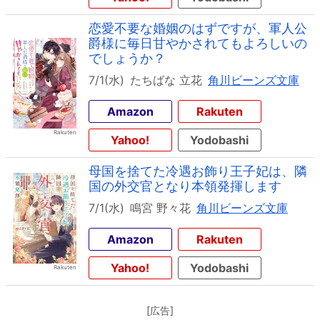
恋愛不要な婚姻のはずですが、軍人公
爵様に毎日甘やかされてもよろしいの
でしょうか？
7/1(水)
たちばな 立花
角川ビーンズ文庫
Amazon
Rakuten
Yahoo!
Yodobashi
母国を捨てた冷遇お飾り王子妃は、隣
国の外交官となり本領発揮します
7/1(水)
鳴宮 野々花
角川ビーンズ文庫
Amazon
Rakuten
Yahoo!
Yodobashi
[広告]