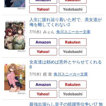
Yahoo!
Yodobashi
人生に疲れ辿り着いた村で、美女達が
俺を離してくれない2
7/1(水)
みょん
角川スニーカー文庫
Amazon
Rakuten
Yahoo!
Yodobashi
女友達は頼めば意外とヤらせてくれる
8
7/1(水)
鏡 遊
角川スニーカー文庫
Amazon
Rakuten
Yahoo!
Yodobashi
最強出涸らし皇子の暗躍帝位争い17 無