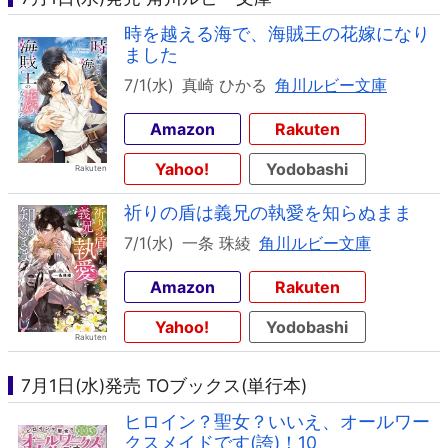
時を越える海で、海賊王の花嫁になり
ました
7/1(水)
真崎 ひかる
角川ルビー文庫
Amazon
Rakuten
Yahoo!
Yodobashi
祈りの盾は義兄の執愛を知らぬまま
7/1(水)
一条 珠綾
角川ルビー文庫
Amazon
Rakuten
Yahoo!
Yodobashi
7月1日(水)発売 TOブックス(単行本)
ヒロイン？聖女？いいえ、オールワー
クスメイドです(誇)！10