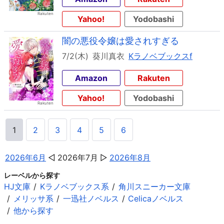
Yahoo!
Yodobashi
闇の悪役令嬢は愛されすぎる
7/2(木)
葵川真衣
Kラノベブックスf
Amazon
Rakuten
Yahoo!
Yodobashi
1
2
3
4
5
6
2026年6月
2026年7月
2026年8月
レーベルから探す
HJ文庫
Kラノベブックス系
角川スニーカー文庫
メリッサ系
一迅社ノベルス
Celicaノベルス
他から探す