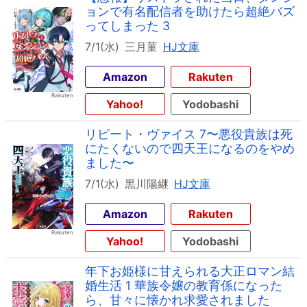
ョンで有名配信者を助けたら超絶バズ
ってしまった 3
7/1(水)
三月菫
HJ文庫
Amazon
Rakuten
Yahoo!
Yodobashi
リピート・ヴァイス 7〜悪役貴族は死
にたくないので四天王になるのをやめ
ました〜
7/1(水)
黒川陽継
HJ文庫
Amazon
Rakuten
Yahoo!
Yodobashi
年下お姫様に甘えられる大正ロマン結
婚生活 1 華族令嬢の教育係になった
ら、甘々に懐かれ求愛されました