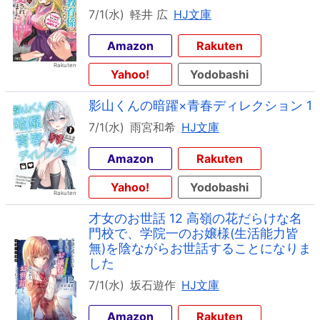
7/1(水)
軽井 広
HJ文庫
Amazon
Rakuten
Yahoo!
Yodobashi
影山くんの暗躍×青春ディレクション 1
7/1(水)
雨宮和希
HJ文庫
Amazon
Rakuten
Yahoo!
Yodobashi
才女のお世話 12 高嶺の花だらけな名
門校で、学院一のお嬢様(生活能力皆
無)を陰ながらお世話することになりま
した
7/1(水)
坂石遊作
HJ文庫
Amazon
Rakuten