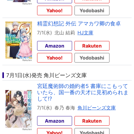
Yahoo!
Yodobashi
精霊幻想記 外伝 アマカワ卿の食卓
7/1(水)
北山 結莉
HJ文庫
Amazon
Rakuten
Yahoo!
Yodobashi
7月1日(水)発売 角川ビーンズ文庫
宮廷魔術師の婚約者5 書庫にこもって
いたら、国一番の天才に見初められま
して!?
7/1(水)
春乃 春海
角川ビーンズ文庫
Amazon
Rakuten
Yahoo!
Yodobashi