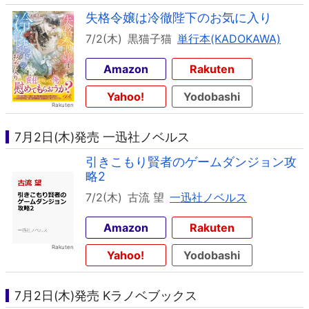
失格令嬢は冷徹陛下のお気に入り
7/2(木)
黒猫子猫
単行本(KADOKAWA)
Amazon
Rakuten
Yahoo!
Yodobashi
7月2日(木)発売 一迅社ノベルス
引きこもり賢者のゲームダンジョン攻
略2
7/2(木)
古流 望
一迅社ノベルス
Amazon
Rakuten
Yahoo!
Yodobashi
7月2日(木)発売 Kラノベブックス