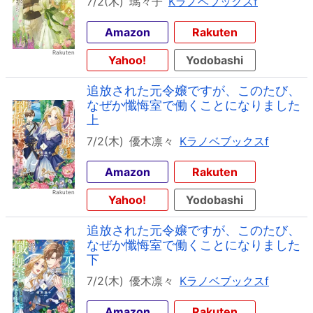
7/2(木)
瑪々子
Kラノベブックスf
Amazon
Rakuten
Yahoo!
Yodobashi
追放された元令嬢ですが、このたび、
なぜか懺悔室で働くことになりました
上
7/2(木)
優木凛々
Kラノベブックスf
Amazon
Rakuten
Yahoo!
Yodobashi
追放された元令嬢ですが、このたび、
なぜか懺悔室で働くことになりました
下
7/2(木)
優木凛々
Kラノベブックスf
Amazon
Rakuten