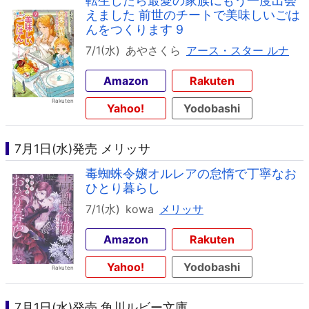
転生したら最愛の家族にもう一度出会
えました 前世のチートで美味しいごは
んをつくります 9
7/1(水)
あやさくら
アース・スター ルナ
Amazon
Rakuten
Yahoo!
Yodobashi
7月1日(水)発売 メリッサ
毒蜘蛛令嬢オルレアの怠惰で丁寧なお
ひとり暮らし
7/1(水)
kowa
メリッサ
Amazon
Rakuten
Yahoo!
Yodobashi
7月1日(水)発売 角川ルビー文庫