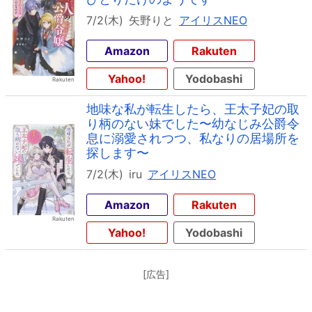
7/2(木)
矢野りと
アイリスNEO
Amazon
Rakuten
Yahoo!
Yodobashi
地味な私が転生したら、王太子妃の取
り柄のない妹でした〜幼なじみ公爵令
息に溺愛されつつ、私なりの居場所を
探します〜
7/2(木)
iru
アイリスNEO
Amazon
Rakuten
Yahoo!
Yodobashi
[広告]