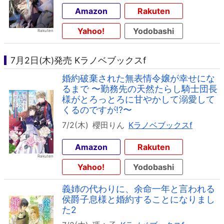
Amazon
Rakuten
Yahoo!
Yodobashi
7月2日(木)発売 Kラノベブックスf
婚約破棄された無表情令嬢が幸せにな
るまで 〜勤務先の天然たらし騎士団長
様がとろっとろに甘やかして溺愛して
くるのですが!?〜
7/2(木)
櫻田りん
Kラノベブックスf
Amazon
Rakuten
Yahoo!
Yodobashi
義姉の代わりに、余命一年と言われる
侯爵子息様と婚約することになりまし
た2