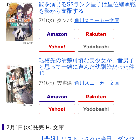
能を演じるSSランク皇子は皇位継承戦
を影から支配する
7/1(水)
タンバ
角川スニーカー文庫
Amazon
Rakuten
Yahoo!
Yodobashi
転校先の清楚可憐な美少女が、昔男子
と思って一緒に遊んだ幼馴染だった件
10
7/1(水)
雲雀湯
角川スニーカー文庫
Amazon
Rakuten
Yahoo!
Yodobashi
7月1日(水)発売 HJ文庫
【悲報】リストラされた当日、ダンジ