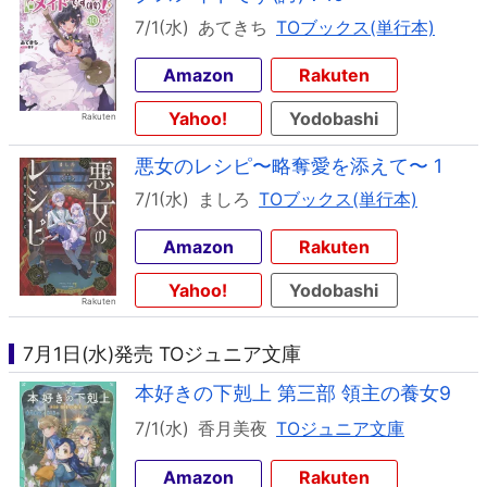
7/1(水)
あてきち
TOブックス(単行本)
Amazon
Rakuten
Yahoo!
Yodobashi
悪女のレシピ〜略奪愛を添えて〜 1
7/1(水)
ましろ
TOブックス(単行本)
Amazon
Rakuten
Yahoo!
Yodobashi
7月1日(水)発売 TOジュニア文庫
本好きの下剋上 第三部 領主の養女9
7/1(水)
香月美夜
TOジュニア文庫
Amazon
Rakuten