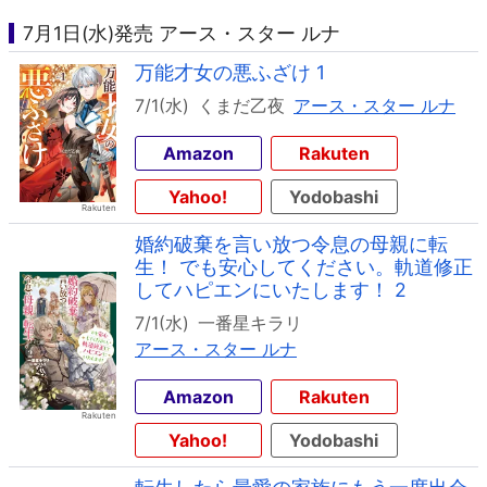
7月1日(水)発売 アース・スター ルナ
万能才女の悪ふざけ 1
7/1(水)
くまだ乙夜
アース・スター ルナ
Amazon
Rakuten
Yahoo!
Yodobashi
婚約破棄を言い放つ令息の母親に転
生！ でも安心してください。軌道修正
してハピエンにいたします！ 2
7/1(水)
一番星キラリ
アース・スター ルナ
Amazon
Rakuten
Yahoo!
Yodobashi