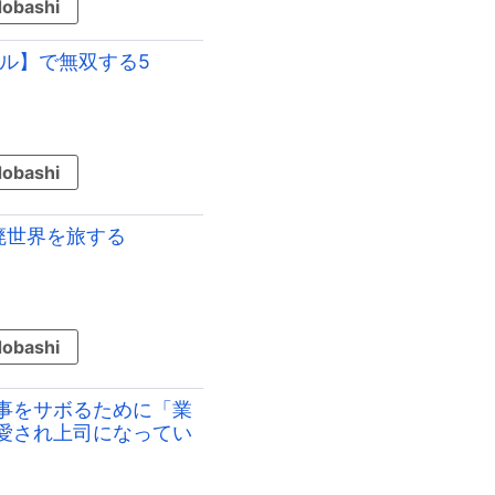
obashi
ル】で無双する5
obashi
廃世界を旅する
obashi
事をサボるために「業
愛され上司になってい