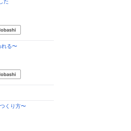
した
obashi
われる〜
obashi
のつくり方〜