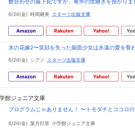
数合わせの最下妃ですが、竜帝の世継ぎを授かりま
6/26(金)
時岡継美
スターツ出版文庫
Amazon
Rakuten
Yahoo!
Yod
氷の花嫁2〜笑顔を失った能面少女は永遠の愛を誓
6/26(金)
シアノ
スターツ出版文庫
Amazon
Rakuten
Yahoo!
Yod
 小学館ジュニア文庫
プログラムじゃありません！ 〜トモダチとココロ
6/26(金)
葉月灯里
小学館ジュニア文庫