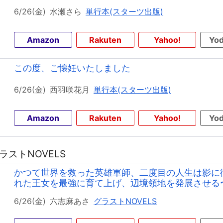
6/26(金)
水瀬さら
単行本(スターツ出版)
Amazon
Rakuten
Yahoo!
Yod
この度、ご懐妊いたしました
6/26(金)
西羽咲花月
単行本(スターツ出版)
Amazon
Rakuten
Yahoo!
Yod
グラストNOVELS
かつて世界を救った英雄軍師、二度目の人生は影に
れた王女を最強に育て上げ、辺境領地を発展させる
6/26(金)
六志麻あさ
グラストNOVELS