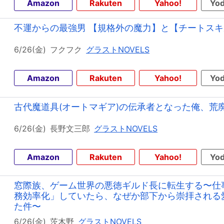
Amazon
Rakuten
Yahoo!
Yod
不運からの最強男 【規格外の魔力】と【チートスキ
6/26(金)
フクフク
グラストNOVELS
Amazon
Rakuten
Yahoo!
Yod
古代魔道具(オートマギア)の伝承者となった俺、荒
6/26(金)
長野文三郎
グラストNOVELS
Amazon
Rakuten
Yahoo!
Yod
窓際族、ゲーム世界の悪徳ギルド長に転生する〜仕
務効率化」していたら、なぜか部下から崇拝される
た件〜
6/26(金)
茨木野
グラストNOVELS