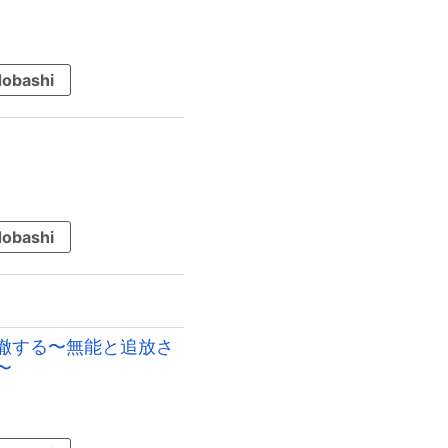
obashi
obashi
徹する〜無能と追放さ
〜