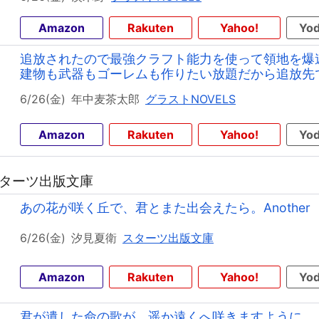
Amazon
Rakuten
Yahoo!
Yod
追放されたので最強クラフト能力を使って領地を爆
建物も武器もゴーレムも作りたい放題だから追放先
6/26(金)
年中麦茶太郎
グラストNOVELS
Amazon
Rakuten
Yahoo!
Yod
 スターツ出版文庫
あの花が咲く丘で、君とまた出会えたら。Another
6/26(金)
汐見夏衛
スターツ出版文庫
Amazon
Rakuten
Yahoo!
Yod
君が遺した命の歌が、遥か遠くへ咲きますように