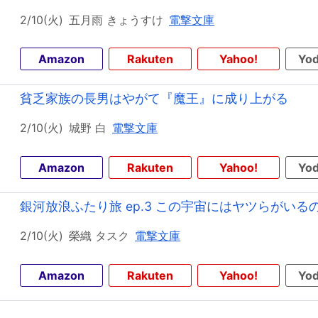
2/10(火)
五月雨 きょうすけ
電撃文庫
Amazon
Rakuten
Yahoo!
Yod
貧乏家族の長男はやがて『魔王』に成り上がる
2/10(火)
城野 白
電撃文庫
Amazon
Rakuten
Yahoo!
Yod
銀河放浪ふたり旅 ep.3 この宇宙にはヤツらがいる
2/10(火)
榮織 タスク
電撃文庫
Amazon
Rakuten
Yahoo!
Yod