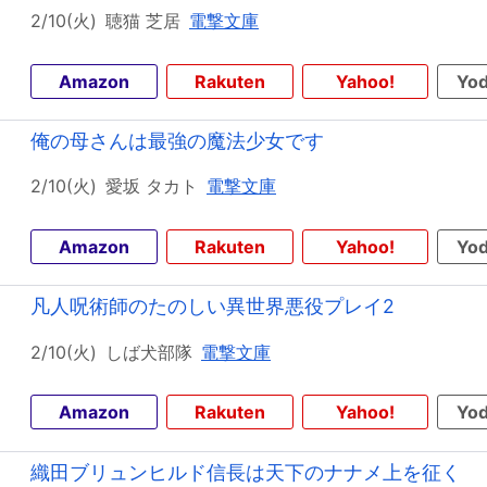
2/10(火)
聴猫 芝居
電撃文庫
Amazon
Rakuten
Yahoo!
Yod
俺の母さんは最強の魔法少女です
2/10(火)
愛坂 タカト
電撃文庫
Amazon
Rakuten
Yahoo!
Yod
凡人呪術師のたのしい異世界悪役プレイ2
2/10(火)
しば犬部隊
電撃文庫
Amazon
Rakuten
Yahoo!
Yod
織田ブリュンヒルド信長は天下のナナメ上を征く