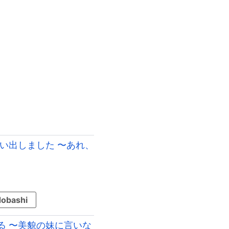
い出しました 〜あれ、
obashi
る 〜美貌の妹に言いな