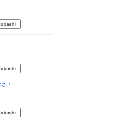
obashi
obashi
のさ！
obashi