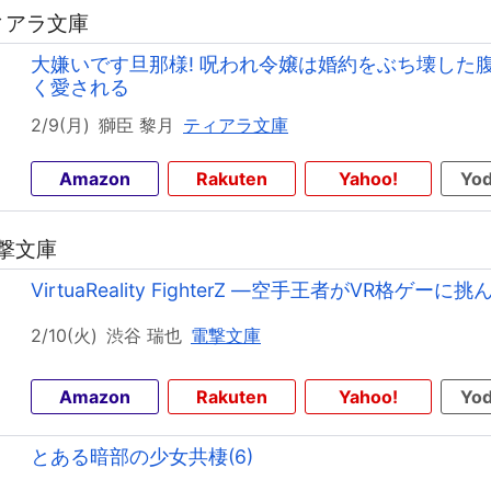
ティアラ文庫
大嫌いです旦那様! 呪われ令嬢は婚約をぶち壊した
く愛される
2/9(月)
獅臣 黎月
ティアラ文庫
Amazon
Rakuten
Yahoo!
Yod
電撃文庫
VirtuaReality FighterZ ―空手王者がVR格ゲー
2/10(火)
渋谷 瑞也
電撃文庫
Amazon
Rakuten
Yahoo!
Yod
とある暗部の少女共棲(6)