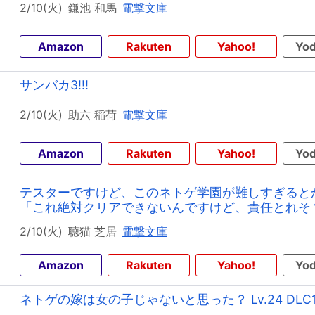
2/10(火)
鎌池 和馬
電撃文庫
Amazon
Rakuten
Yahoo!
Yod
サンバカ3!!!
2/10(火)
助六 稲荷
電撃文庫
Amazon
Rakuten
Yahoo!
Yod
テスターですけど、このネトゲ学園が難しすぎると
「これ絶対クリアできないんですけど、責任とれそ
2/10(火)
聴猫 芝居
電撃文庫
Amazon
Rakuten
Yahoo!
Yod
ネトゲの嫁は女の子じゃないと思った？ Lv.24 DLC