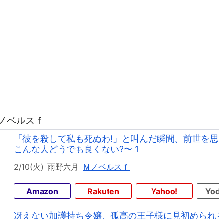
Ｍノベルスｆ
「彼を殺して私も死ぬわ!」と叫んだ瞬間、前世を思
こんな人どうでも良くない?〜 1
2/10(火)
雨野六月
Ｍノベルスｆ
Amazon
Rakuten
Yahoo!
Yod
冴えない加護持ち令嬢、孤高の王子様に見初められ