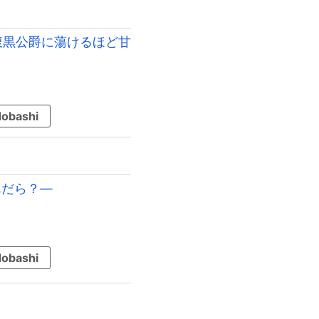
腹黒公爵に蕩けるほど甘
obashi
に挑んだら？―
obashi