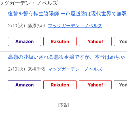
 マッグガーデン・ノベルズ
復讐を誓う転生陰陽師 ー芦屋道弥は現代世界で無双
2/10(火)
藤原みけ
マッグガーデン・ノベルズ
Amazon
Rakuten
Yahoo!
Yod
高嶺の花扱いされる悪役令嬢ですが、本音はめちゃく
2/10(火)
来栖千依
マッグガーデン・ノベルズ
Amazon
Rakuten
Yahoo!
Yod
[広告]