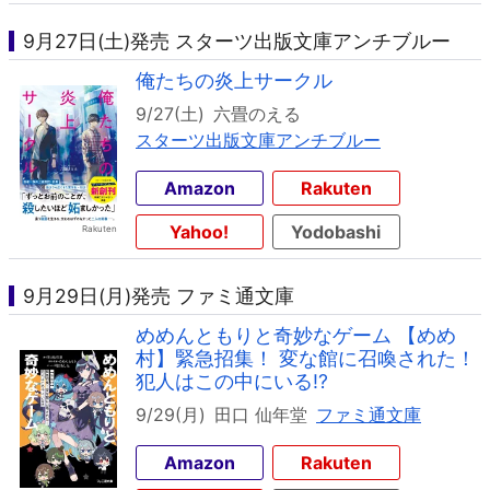
9月27日(土)発売 スターツ出版文庫アンチブルー
俺たちの炎上サークル
9/27(土)
六畳のえる
スターツ出版文庫アンチブルー
Amazon
Rakuten
Yahoo!
Yodobashi
9月29日(月)発売 ファミ通文庫
めめんともりと奇妙なゲーム 【めめ
村】緊急招集！ 変な館に召喚された！
犯人はこの中にいる!?
9/29(月)
田口 仙年堂
ファミ通文庫
Amazon
Rakuten