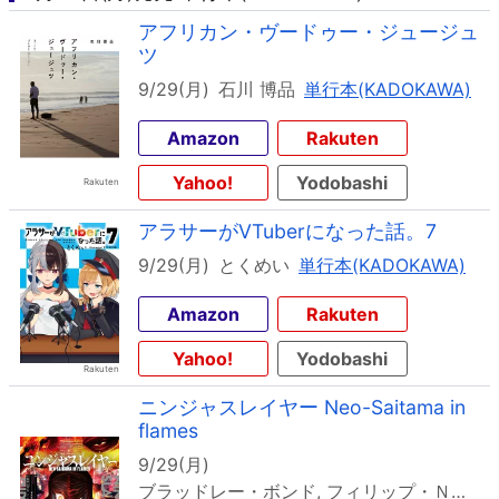
アフリカン・ヴードゥー・ジュージュ
ツ
9/29(月)
石川 博品
単行本(KADOKAWA)
Amazon
Rakuten
Yahoo!
Yodobashi
アラサーがVTuberになった話。7
9/29(月)
とくめい
単行本(KADOKAWA)
Amazon
Rakuten
Yahoo!
Yodobashi
ニンジャスレイヤー Neo-Saitama in
flames
9/29(月)
ブラッドレー・ボンド, フィリップ・Ｎ・モーゼズ