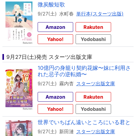
微炭酸短歌
9/27(土)
水町春
単行本(スターツ出版)
Amazon
Rakuten
Yahoo!
Yodobashi
9月27日(土)発売 スターツ出版文庫
10億円の身籠り契約花嫁〜妹に利用さ
れた忌子の逆転婚〜
9/27(土)
霧内杳
スターツ出版文庫
Amazon
Rakuten
Yahoo!
Yodobashi
世界でいちばん遠いところにいる君と
9/27(土)
新田漣
スターツ出版文庫