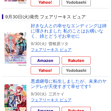
Yahoo!
Yodobashi
9月30日(火)発売 フェアリーキス ピュア
好きな人との幸せなエンディングは姉
に壊されました 私のことはお構いな
く、姉とどうぞお幸せに
9/30(火)
曽根原ツタ
フェアリーキス ピュア
Amazon
Rakuten
Yahoo!
Yodobashi
悪虐継母に転生しましたが、未来のヤ
ンデレが天使すぎて幸せです1
9/30(火)
三沢ケイ
フェアリーキス ピュア
Amazon
Rakuten