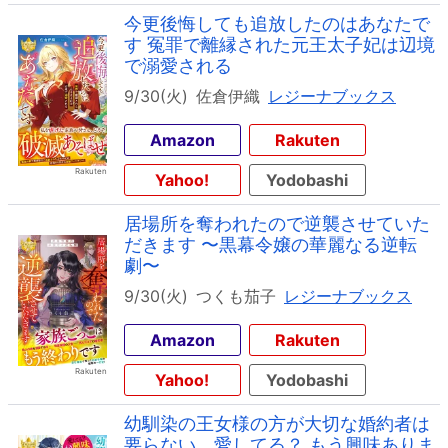
今更後悔しても追放したのはあなたで
す 冤罪で離縁された元王太子妃は辺境
で溺愛される
9/30(火)
佐倉伊織
レジーナブックス
Amazon
Rakuten
Yahoo!
Yodobashi
居場所を奪われたので逆襲させていた
だきます 〜黒幕令嬢の華麗なる逆転
劇〜
9/30(火)
つくも茄子
レジーナブックス
Amazon
Rakuten
Yahoo!
Yodobashi
幼馴染の王女様の方が大切な婚約者は
要らない。愛してる？ もう興味ありま