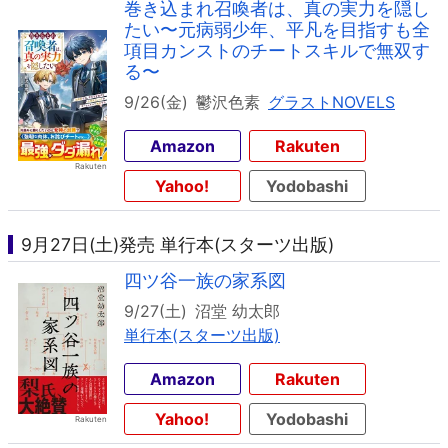
巻き込まれ召喚者は、真の実力を隠し
たい〜元病弱少年、平凡を目指すも全
項目カンストのチートスキルで無双す
る〜
9/26(金)
鬱沢色素
グラストNOVELS
Amazon
Rakuten
Yahoo!
Yodobashi
9月27日(土)発売 単行本(スターツ出版)
四ツ谷一族の家系図
9/27(土)
沼堂 幼太郎
単行本(スターツ出版)
Amazon
Rakuten
Yahoo!
Yodobashi