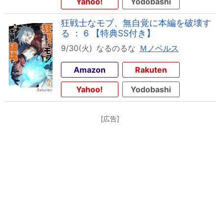
Yahoo!
Yodobashi
狂戦士なモブ、無自覚に本編を破壊す
る ： 6 【特典SS付き】
9/30(火)
なるのるな
Ｍノベルス
Amazon
Rakuten
Yahoo!
Yodobashi
[広告]