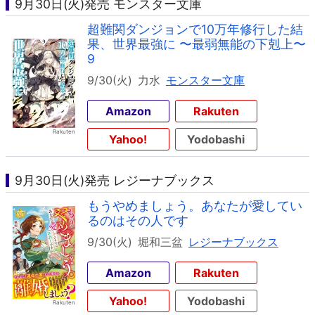
9月30日(火)発売 モンスター文庫
超難関ダンジョンで10万年修行した結
果、世界最強に 〜最弱無能の下剋上〜
9
9/30(火)
力水
モンスター文庫
Amazon
Rakuten
Yahoo!
Yodobashi
9月30日(火)発売 レジーナブックス
もうやめましょう。あなたが愛してい
るのはその人です
9/30(火)
堀和三盆
レジーナブックス
Amazon
Rakuten
Yahoo!
Yodobashi