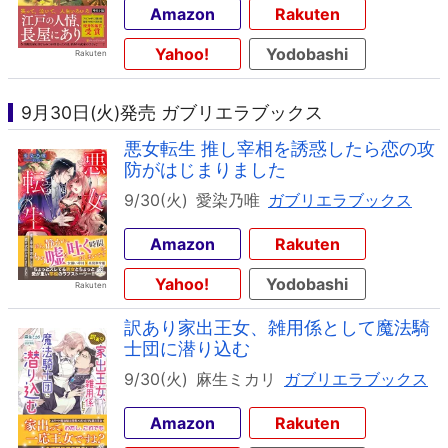
Amazon
Rakuten
Yahoo!
Yodobashi
9月30日(火)発売 ガブリエラブックス
悪女転生 推し宰相を誘惑したら恋の攻
防がはじまりました
9/30(火)
愛染乃唯
ガブリエラブックス
Amazon
Rakuten
Yahoo!
Yodobashi
訳あり家出王女、雑用係として魔法騎
士団に潜り込む
9/30(火)
麻生ミカリ
ガブリエラブックス
Amazon
Rakuten