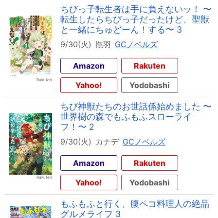
ちびっ子転生者は手に負えないッ！ 〜
転生したらちびっ子だったけど、聖獣
と一緒にちゅどーん！する〜 3
9/30(火)
撫羽
GCノベルズ
Amazon
Rakuten
Yahoo!
Yodobashi
ちび神獣たちのお世話係始めました 〜
世界樹の森でもふもふスローライ
フ！〜 2
9/30(火)
カナデ
GCノベルズ
Amazon
Rakuten
Yahoo!
Yodobashi
もふもふと行く、腹ペコ料理人の絶品
グルメライフ 3