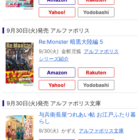
Yahoo!
Yodobashi
9月30日(火)発売 アルファポリス
Re:Monster 暗黒大陸編 5
9/30(火)
金斬児狐
アルファポリス
シリーズ紹介
Amazon
Rakuten
Yahoo!
Yodobashi
9月30日(火)発売 アルファポリス文庫
与兵衛長屋つれあい帖 お江戸ふたり暮
らし
9/30(火)
かずえ
アルファポリス文庫