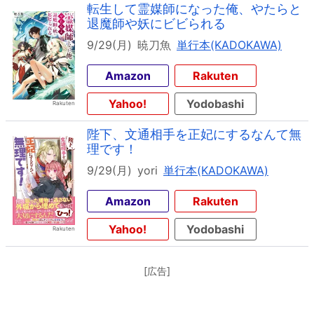
転生して霊媒師になった俺、やたらと
退魔師や妖にビビられる
9/29(月)
暁刀魚
単行本(KADOKAWA)
Amazon
Rakuten
Yahoo!
Yodobashi
陛下、文通相手を正妃にするなんて無
理です！
9/29(月)
yori
単行本(KADOKAWA)
Amazon
Rakuten
Yahoo!
Yodobashi
[広告]