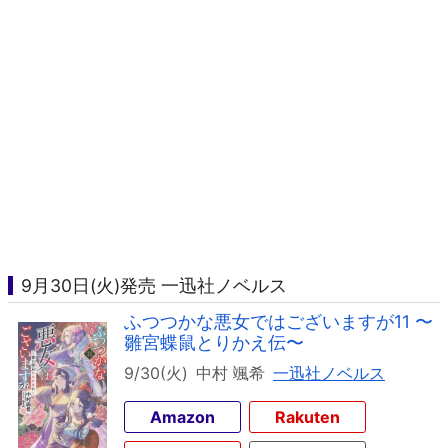
9月30日(火)発売 一迅社ノベルス
ふつつかな悪女ではございますが11 〜
雛宮蝶鼠とりかえ伝〜
9/30(火)
中村 颯希
一迅社ノベルス
Amazon
Rakuten