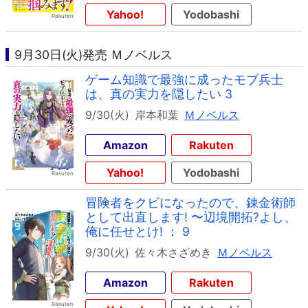
Yahoo!
Yodobashi
9月30日(火)発売 Ｍノベルス
ゲーム知識で最強に成ったモブ兵士
は、真の実力を隠したい 3
9/30(火)
岸本和葉
Ｍノベルス
Amazon
Rakuten
Yahoo!
Yodobashi
冒険者をクビになったので、錬金術師
として出直します! 〜辺境開拓?よし、
俺に任せとけ! ： 9
9/30(火)
佐々木さざめき
Ｍノベルス
Amazon
Rakuten