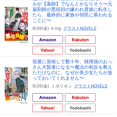
ルが【薬師】でなんとかなりそう〜元
薬剤師が悪役顔の嫌われ貴族に転生し
たら、最終的に家族や領民に慕われる
ことに〜
9/26(金)
k-ing
グラストNOVELS
Amazon
Rakuten
Yahoo!
Yodobashi
宿屋に居候して数十年、雑用係のおっ
さん大賢者になる〜魔法の初歩を教え
ただけなのに、なぜか美少女たちが放
っておいてくれません〜
9/26(金)
ミポリオン
グラストNOVELS
Amazon
Rakuten
Yahoo!
Yodobashi