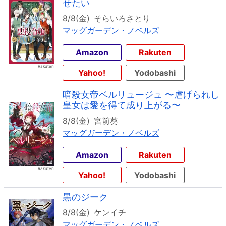
せたい
8/8(金)
そらいろさとり
マッグガーデン・ノベルズ
Amazon
Rakuten
Yahoo!
Yodobashi
暗殺女帝ベルリュージュ 〜虐げられし
皇女は愛を得て成り上がる〜
8/8(金)
宮前葵
マッグガーデン・ノベルズ
Amazon
Rakuten
Yahoo!
Yodobashi
黒のジーク
8/8(金)
ケンイチ
マッグガーデン・ノベルズ