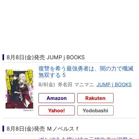
8月8日(金)発売 JUMP j BOOKS
復讐を希う最強勇者は、闇の力で殲滅
無双する 5
8/8(金)
斧名田 マニマニ
JUMP j BOOKS
Amazon
Rakuten
Yahoo!
Yodobashi
8月8日(金)発売 Ｍノベルスｆ