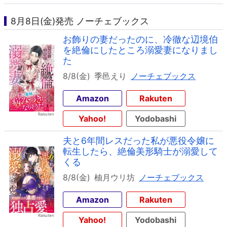
8月8日(金)発売 ノーチェブックス
お飾りの妻だったのに、冷徹な辺境伯
を絶倫にしたところ溺愛妻になりまし
た
8/8(金)
季邑えり
ノーチェブックス
Amazon
Rakuten
Yahoo!
Yodobashi
夫と6年間レスだった私が悪役令嬢に
転生したら、絶倫美形騎士が溺愛して
くる
8/8(金)
柚月ウリ坊
ノーチェブックス
Amazon
Rakuten
Yahoo!
Yodobashi