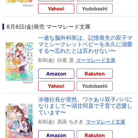
Yahoo!
Yodobashi
8月8日(金)発売 マーマレード文庫
一途な脳外科医は、記憶喪失の双子マ
マとシークレットベビーを永久に溺愛
する〜忘れたとは言わせない〜
8/8(金)
白亜 凛
マーマレード文庫
Amazon
Rakuten
Yahoo!
Yodobashi
冷徹社長が突然、ワケあり双子パパに
なりまして〜溺甘同居で子育て恋愛し
ています〜
8/8(金)
高田 ちさき
マーマレード文庫
Amazon
Rakuten