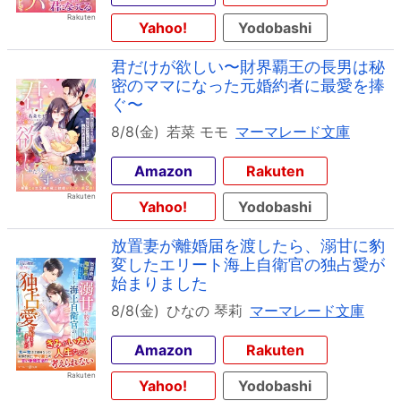
Yahoo!
Yodobashi
君だけが欲しい〜財界覇王の長男は秘
密のママになった元婚約者に最愛を捧
ぐ〜
8/8(金)
若菜 モモ
マーマレード文庫
Amazon
Rakuten
Yahoo!
Yodobashi
放置妻が離婚届を渡したら、溺甘に豹
変したエリート海上自衛官の独占愛が
始まりました
8/8(金)
ひなの 琴莉
マーマレード文庫
Amazon
Rakuten
Yahoo!
Yodobashi