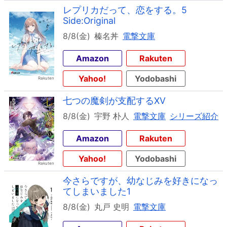
レプリカだって、恋をする。5
Side:Original
8/8(金)
榛名丼
電撃文庫
Amazon
Rakuten
Yahoo!
Yodobashi
七つの魔剣が支配するXV
8/8(金)
宇野 朴人
電撃文庫
シリーズ紹介
Amazon
Rakuten
Yahoo!
Yodobashi
今さらですが、幼なじみを好きになっ
てしまいました1
8/8(金)
丸戸 史明
電撃文庫