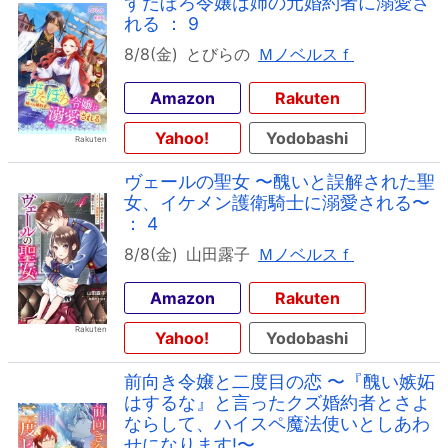
ずたぼろ令嬢は姉の元婚約者に溺愛さ
れる ： 9
8/8(金)
とびらの
Ｍノベルスｆ
Amazon
Rakuten
Yahoo!
Yodobashi
ヴェールの聖女 〜醜いと誤解された聖
女、イケメン護衛騎士に溺愛される〜
： 4
8/8(金)
山田露子
Ｍノベルスｆ
Amazon
Rakuten
Yahoo!
Yodobashi
前向き令嬢と二度目の恋 〜『醜い嫉妬
はするな』と言ったクズ婚約者とさよ
ならして、ハイスペ魔法使いとしあわ
せになります!〜