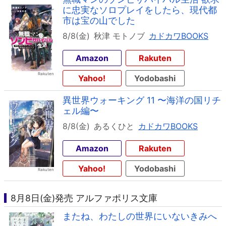
に忠実なソロプレイをしたら、現代都
市は宝の山でした
8/8(金)
秋津 モトノブ
カドカワBOOKS
Amazon
Rakuten
Yahoo!
Yodobashi
異世界ウォーキング 11 〜海洋の国リチ
ェル編〜
8/8(金)
あるくひと
カドカワBOOKS
Amazon
Rakuten
Yahoo!
Yodobashi
8月8日(金)発売 アルファポリス文庫
またね、わたしの世界にいないきみへ