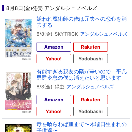
8月8日(金)発売 アンダルシュノベルズ
嫌われ魔術師の俺は元夫への恋心を消
去する
8/8(金)
SKYTRICK
アンダルシュノベルズ
Amazon
Rakuten
Yahoo!
Yodobashi
有能すぎる親友の隣が辛いので、平凡
男爵令息の僕は消えたいと思います
8/8(金)
緑虫
アンダルシュノベルズ
Amazon
Rakuten
Yahoo!
Yodobashi
毒を喰らわば皿まで〜木曜日生まれの
子供達〜