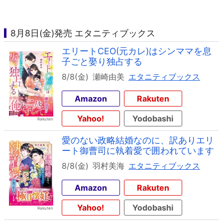
8月8日(金)発売 エタニティブックス
エリートCEO(元カレ)はシンママを息
子ごと娶り独占する
8/8(金)
瀬崎由美
エタニティブックス
Amazon
Rakuten
Yahoo!
Yodobashi
愛のない政略結婚なのに、訳ありエリ
ート御曹司に執着愛で囲われています
8/8(金)
羽村美海
エタニティブックス
Amazon
Rakuten
Yahoo!
Yodobashi