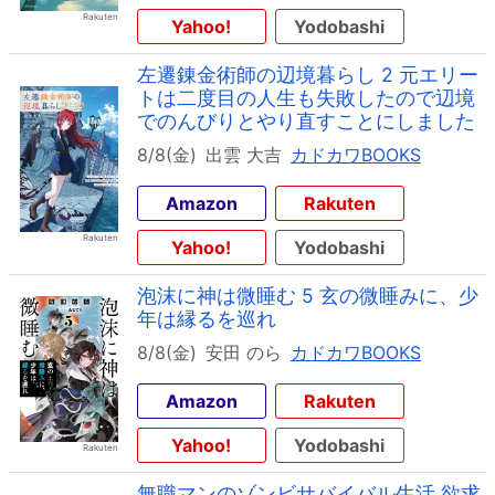
Yahoo!
Yodobashi
左遷錬金術師の辺境暮らし 2 元エリー
トは二度目の人生も失敗したので辺境
でのんびりとやり直すことにしました
8/8(金)
出雲 大吉
カドカワBOOKS
Amazon
Rakuten
Yahoo!
Yodobashi
泡沫に神は微睡む 5 玄の微睡みに、少
年は縁るを巡れ
8/8(金)
安田 のら
カドカワBOOKS
Amazon
Rakuten
Yahoo!
Yodobashi
無職マンのゾンビサバイバル生活 欲求