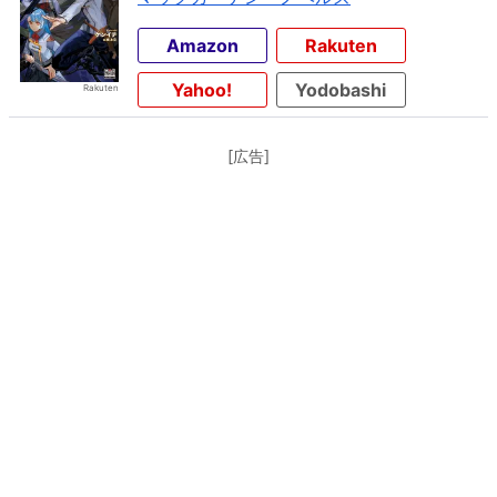
Amazon
Rakuten
Yahoo!
Yodobashi
[広告]