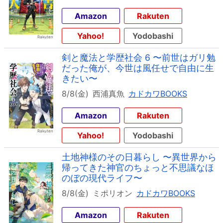
Amazon
Rakuten
Yahoo!
Yodobashi
剣と魔法と学歴社会 6 〜前世はガリ勉
だった俺が、今世は風任せで自由に生
きたい〜
8/8(金)
西浦真魚
カドカワBOOKS
Amazon
Rakuten
Yahoo!
Yodobashi
土地神様のその日暮らし 〜異世界から
帰ってきた神官のちょっと不思議なほ
のぼの現代ライフ〜
8/8(金)
ミポリオン
カドカワBOOKS
Amazon
Rakuten