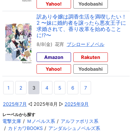
Yahoo!
Yodobashi
訳あり令嬢は調香生活を満喫したい！
2 〜妹に婚約者を譲ったら悪友王子に
求婚されて、香り改革を始めること
に!?〜
8/8(金)
花宵
ブシロードノベル
Amazon
Rakuten
Yahoo!
Yodobashi
1
2
3
4
5
6
7
2025年7月
2025年8月
2025年9月
レーベルから探す
電撃文庫
Ｍノベルス系
アルファポリス系
カドカワBOOKS
アンダルシュノベルズ系