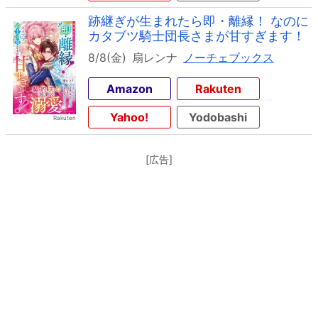
跡継ぎが生まれたら即・離縁！ なのに
カタブツ騎士団長さまが甘すぎます！
8/8(金)
扇レンナ
ノーチェブックス
Amazon
Rakuten
Yahoo!
Yodobashi
[広告]