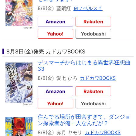
8/8(金)
藍銅紅
Ｍノベルスｆ
Amazon
Rakuten
Yahoo!
Yodobashi
8月8日(金)発売 カドカワBOOKS
デスマーチからはじまる異世界狂想曲
33
8/8(金)
愛七 ひろ
カドカワBOOKS
Amazon
Rakuten
Yahoo!
Yodobashi
住んでる場所が田舎すぎて、ダンジョ
ン探索者が俺一人なんだが？
8/8(金)
赤月 ヤモリ
カドカワBOOKS