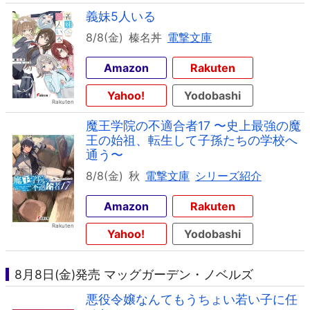
義妹5人いる
8/8(金)
榛名丼
電撃文庫
Amazon
Rakuten
Yahoo!
Yodobashi
魔王学院の不適合者17 〜史上最強の魔
王の始祖、転生して子孫たちの学校へ
通う〜
8/8(金)
秋
電撃文庫
シリーズ紹介
Amazon
Rakuten
Yahoo!
Yodobashi
8月8日(金)発売 マッグガーデン・ノベルズ
悪役令嬢なんてもうちょい若い子に任