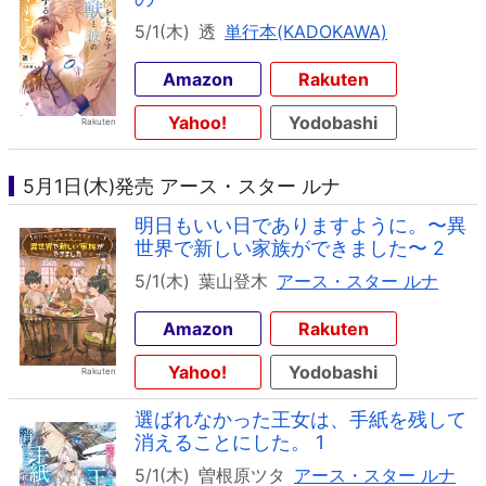
5/1(木)
透
単行本(KADOKAWA)
Amazon
Rakuten
Yahoo!
Yodobashi
5月1日(木)発売 アース・スター ルナ
明日もいい日でありますように。〜異
世界で新しい家族ができました〜 2
5/1(木)
葉山登木
アース・スター ルナ
Amazon
Rakuten
Yahoo!
Yodobashi
選ばれなかった王女は、手紙を残して
消えることにした。 1
5/1(木)
曽根原ツタ
アース・スター ルナ