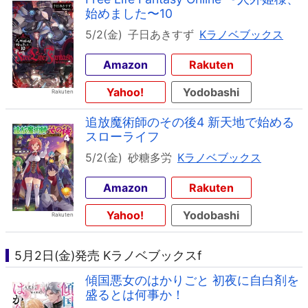
始めました〜10
5/2(金)
子日あきすず
Kラノベブックス
Amazon
Rakuten
Yahoo!
Yodobashi
追放魔術師のその後4 新天地で始める
スローライフ
5/2(金)
砂糖多労
Kラノベブックス
Amazon
Rakuten
Yahoo!
Yodobashi
5月2日(金)発売 Kラノベブックスf
傾国悪女のはかりごと 初夜に自白剤を
盛るとは何事か！