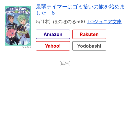
最弱テイマーはゴミ拾いの旅を始めま
した。8
5/1(木)
ほのぼのる500
TOジュニア文庫
Amazon
Rakuten
Yahoo!
Yodobashi
[広告]