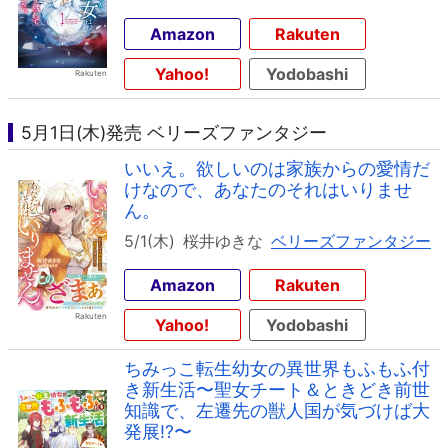
Amazon
Rakuten
Yahoo!
Yodobashi
5月1日(木)発売 ベリーズファンタジー
いいえ。欲しいのは家族からの愛情だ
けなので、あなたのそれはいりませ
ん。
5/1(木)
桜井ゆきな
ベリーズファンタジー
Amazon
Rakuten
Yahoo!
Yodobashi
ちみっこ転生幼女の異世界もふもふ付
き新生活〜聖女チート＆ときどき前世
知識で、左遷先の獣人国が気づけば大
発展!?〜