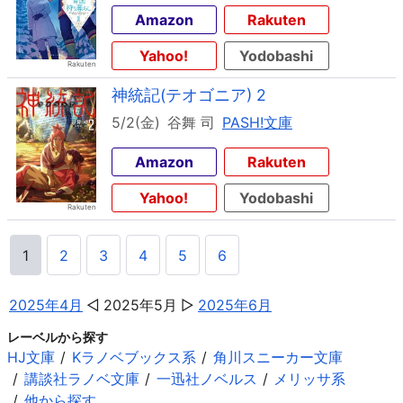
Amazon
Rakuten
Yahoo!
Yodobashi
神統記(テオゴニア) 2
5/2(金)
谷舞 司
PASH!文庫
Amazon
Rakuten
Yahoo!
Yodobashi
1
2
3
4
5
6
2025年4月
2025年5月
2025年6月
レーベルから探す
HJ文庫
Kラノベブックス系
角川スニーカー文庫
講談社ラノベ文庫
一迅社ノベルス
メリッサ系
他から探す