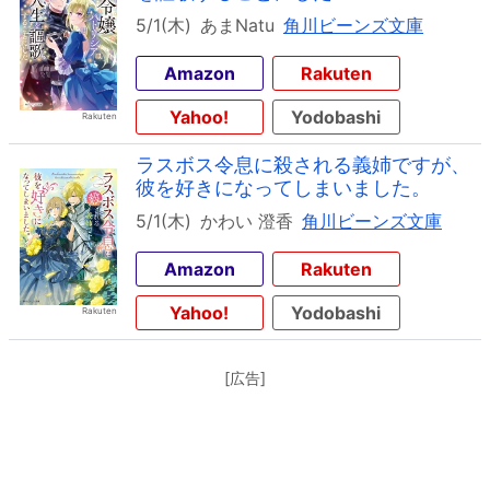
5/1(木)
あまNatu
角川ビーンズ文庫
Amazon
Rakuten
Yahoo!
Yodobashi
ラスボス令息に殺される義姉ですが、
彼を好きになってしまいました。
5/1(木)
かわい 澄香
角川ビーンズ文庫
Amazon
Rakuten
Yahoo!
Yodobashi
[広告]