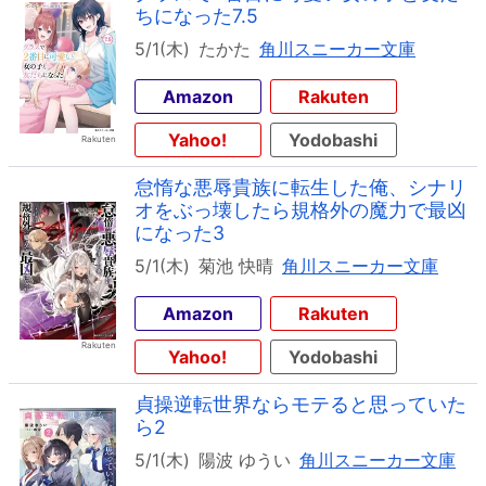
ちになった7.5
5/1(木)
たかた
角川スニーカー文庫
Amazon
Rakuten
Yahoo!
Yodobashi
怠惰な悪辱貴族に転生した俺、シナリ
オをぶっ壊したら規格外の魔力で最凶
になった3
5/1(木)
菊池 快晴
角川スニーカー文庫
Amazon
Rakuten
Yahoo!
Yodobashi
貞操逆転世界ならモテると思っていた
ら2
5/1(木)
陽波 ゆうい
角川スニーカー文庫