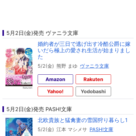
5月2日(金)発売 ヴァニラ文庫
婚約者が三日で逃げ出す冷酷公爵に嫁
いだら極上の愛され生活が始まりまし
た
5/2(金)
熊野 まゆ
ヴァニラ文庫
Amazon
Rakuten
Yahoo!
Yodobashi
5月2日(金)発売 PASH!文庫
北欧貴族と猛禽妻の雪国狩り暮らし1
5/2(金)
江本 マシメサ
PASH!文庫