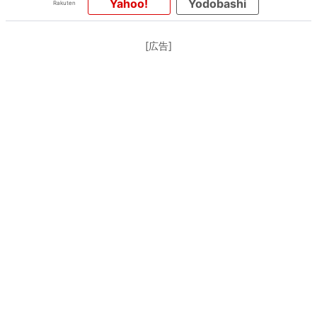
Yahoo!
Yodobashi
[広告]