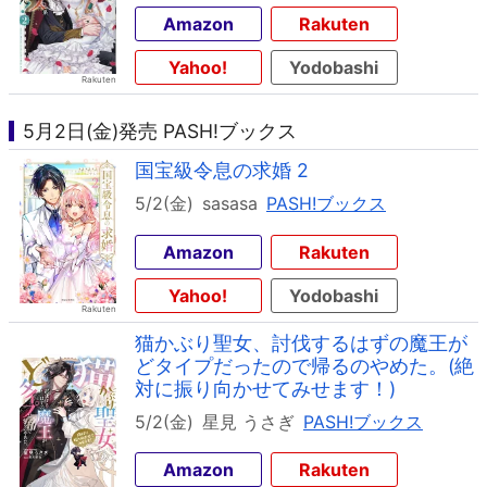
Amazon
Rakuten
Yahoo!
Yodobashi
5月2日(金)発売 PASH!ブックス
国宝級令息の求婚 2
5/2(金)
sasasa
PASH!ブックス
Amazon
Rakuten
Yahoo!
Yodobashi
猫かぶり聖女、討伐するはずの魔王が
どタイプだったので帰るのやめた。(絶
対に振り向かせてみせます！)
5/2(金)
星見 うさぎ
PASH!ブックス
Amazon
Rakuten