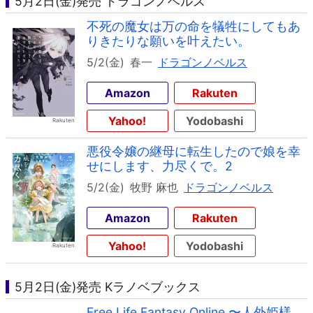
5月2日(金)発売 ドラゴンノベルス
不死の魔女は万の命を犠牲にしてもあ
りきたりな願いを叶えたい。
5/2(金)
春一
ドラゴンノベルス
Amazon
Rakuten
Yahoo!
Yodobashi
悪役令嬢の継母に転生したので娘を幸
せにします、力尽くで。2
5/2(金)
牧野 麻也
ドラゴンノベルス
Amazon
Rakuten
Yahoo!
Yodobashi
5月2日(金)発売 Kラノベブックス
Free Life Fantasy Online 〜人外姫様、