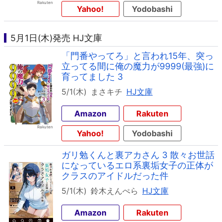
Yahoo!
Yodobashi
5月1日(木)発売 HJ文庫
「門番やってろ」と言われ15年、突っ
立ってる間に俺の魔力が9999(最強)に
育ってました 3
5/1(木)
まさキチ
HJ文庫
Amazon
Rakuten
Yahoo!
Yodobashi
ガリ勉くんと裏アカさん 3 散々お世話
になっているエロ系裏垢女子の正体が
クラスのアイドルだった件
5/1(木)
鈴木えんぺら
HJ文庫
Amazon
Rakuten