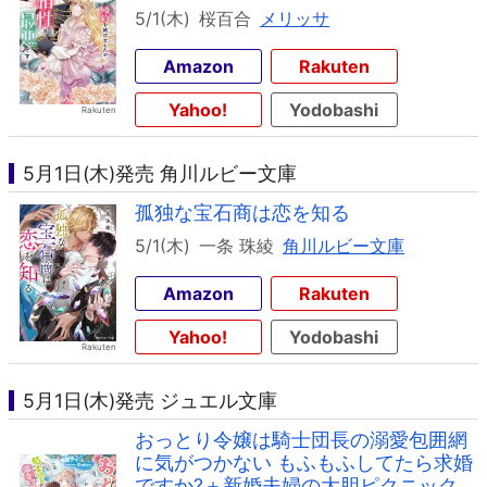
5/1(木)
桜百合
メリッサ
Amazon
Rakuten
Yahoo!
Yodobashi
5月1日(木)発売 角川ルビー文庫
孤独な宝石商は恋を知る
5/1(木)
一条 珠綾
角川ルビー文庫
Amazon
Rakuten
Yahoo!
Yodobashi
5月1日(木)発売 ジュエル文庫
おっとり令嬢は騎士団長の溺愛包囲網
に気がつかない もふもふしてたら求婚
ですか?＋新婚夫婦の大胆ピクニック