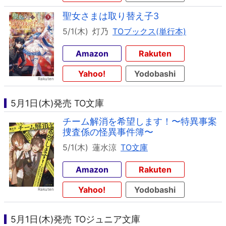
聖女さまは取り替え子3
5/1(木)
灯乃
TOブックス(単行本)
Amazon
Rakuten
Yahoo!
Yodobashi
5月1日(木)発売 TO文庫
チーム解消を希望します！〜特異事案
捜査係の怪異事件簿〜
5/1(木)
蓮水涼
TO文庫
Amazon
Rakuten
Yahoo!
Yodobashi
5月1日(木)発売 TOジュニア文庫