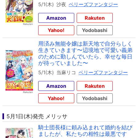
5/1(木)
沙夜
ベリーズファンタジー
Amazon
Rakuten
Yahoo!
Yodobashi
用済み無能令嬢は新天地で自分らしく
生きていきます〜辺境地で可愛い義弟
のために勤しんでいたら、幸せな毎日
が待っていました〜
5/1(木)
当麻リコ
ベリーズファンタジー
Amazon
Rakuten
Yahoo!
Yodobashi
5月1日(木)発売 メリッサ
騎士団長様に頼み込まれて婚約を結び
ましたが、私たちの相性は最悪です