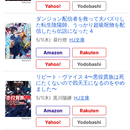
Yahoo!
Yodobashi
ダンジョン配信者を救って大バズりし
た転生陰陽師、うっかり超級呪物を配
信したら伝説になった 4
5/1(木)
昼行燈
HJ文庫
Amazon
Rakuten
Yahoo!
Yodobashi
リピート・ヴァイス 4〜悪役貴族は死
にたくないので四天王になるのをやめ
ました〜
5/1(木)
黒川陽継
HJ文庫
Amazon
Rakuten
Yahoo!
Yodobashi