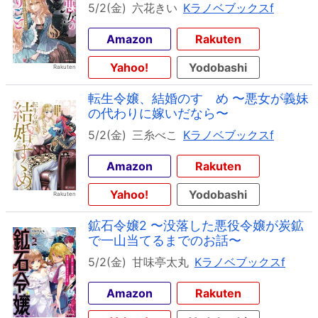
5/2(金)
六花きい
Kラノベブックスf
Amazon
Rakuten
Yahoo!
Yodobashi
転生令嬢、結婚のすゝめ 〜悪女が義妹
の代わりに嫁いだなら〜
5/2(金)
三糸べこ
Kラノベブックスf
Amazon
Rakuten
Yahoo!
Yodobashi
鉱石令嬢2 〜没落した悪役令嬢が炭鉱
で一山当てるまでのお話〜
5/2(金)
甘味亭太丸
Kラノベブックスf
Amazon
Rakuten