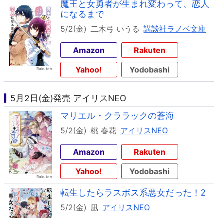
魔王と女勇者が生まれ変わって、恋人
になるまで
5/2(金)
二木弓 いうる
講談社ラノベ文庫
Amazon
Rakuten
Yahoo!
Yodobashi
5月2日(金)発売 アイリスNEO
マリエル・クララックの蒼海
5/2(金)
桃 春花
アイリスNEO
Amazon
Rakuten
Yahoo!
Yodobashi
転生したらラスボス系悪女だった！2
5/2(金)
凪
アイリスNEO