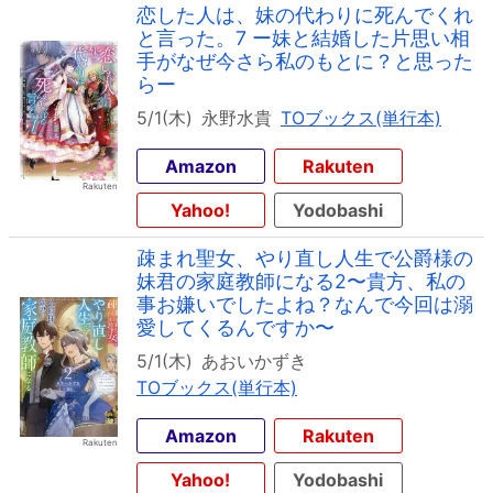
恋した人は、妹の代わりに死んでくれ
と言った。7 ー妹と結婚した片思い相
手がなぜ今さら私のもとに？と思った
らー
5/1(木)
永野水貴
TOブックス(単行本)
Amazon
Rakuten
Yahoo!
Yodobashi
疎まれ聖女、やり直し人生で公爵様の
妹君の家庭教師になる2〜貴方、私の
事お嫌いでしたよね？なんで今回は溺
愛してくるんですか〜
5/1(木)
あおいかずき
TOブックス(単行本)
Amazon
Rakuten
Yahoo!
Yodobashi