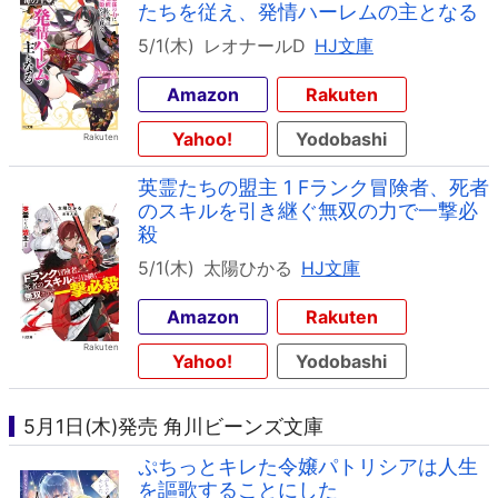
たちを従え、発情ハーレムの主となる
5/1(木)
レオナールD
HJ文庫
Amazon
Rakuten
Yahoo!
Yodobashi
英霊たちの盟主 1 Fランク冒険者、死者
のスキルを引き継ぐ無双の力で一撃必
殺
5/1(木)
太陽ひかる
HJ文庫
Amazon
Rakuten
Yahoo!
Yodobashi
5月1日(木)発売 角川ビーンズ文庫
ぷちっとキレた令嬢パトリシアは人生
を謳歌することにした