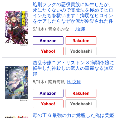
処刑フラグの悪役貴族に転生したが、
死にたくないので闇魔法を極めてヒロ
インたちを救います 1 病弱なヒロイン
をケアしたらなぜか俺が溺愛された件
5/1(木)
青空あかな
HJ文庫
Amazon
Rakuten
Yahoo!
Yodobashi
凶乱令嬢ニア・リストン 8 病弱令嬢に
転生した神殺しの武人の華麗なる無双
録
5/1(木)
南野海風
HJ文庫
Amazon
Rakuten
Yahoo!
Yodobashi
毒の王 6 最強の力に覚醒した俺は美姫