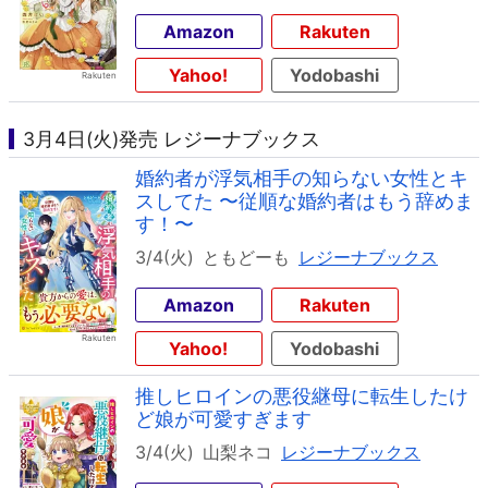
Amazon
Rakuten
Yahoo!
Yodobashi
3月4日(火)発売 レジーナブックス
婚約者が浮気相手の知らない女性とキ
スしてた 〜従順な婚約者はもう辞めま
す！〜
3/4(火)
ともどーも
レジーナブックス
Amazon
Rakuten
Yahoo!
Yodobashi
推しヒロインの悪役継母に転生したけ
ど娘が可愛すぎます
3/4(火)
山梨ネコ
レジーナブックス