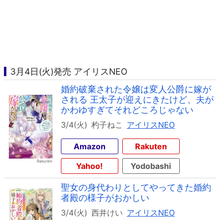
3月4日(火)発売 アイリスNEO
婚約破棄された令嬢は変人公爵に嫁が
される 王太子が迎えにきたけど、夫が
かわゆすぎてそれどころじゃない
3/4(火)
杓子ねこ
アイリスNEO
Amazon
Rakuten
Yahoo!
Yodobashi
聖女の身代わりとしてやってきた婚約
者殿の様子がおかしい
3/4(火)
西井けい
アイリスNEO