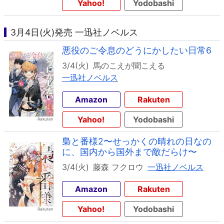
Yahoo!
Yodobashi
3月4日(火)発売 一迅社ノベルス
悪役のご令息のどうにかしたい日常6
3/4(火)
馬のこえが聞こえる
一迅社ノベルス
Amazon
Rakuten
Yahoo!
Yodobashi
梟と番様2〜せっかくの晴れの日なの
に、国内から国外まで敵だらけ〜
3/4(火)
藤森 フクロウ
一迅社ノベルス
Amazon
Rakuten
Yahoo!
Yodobashi