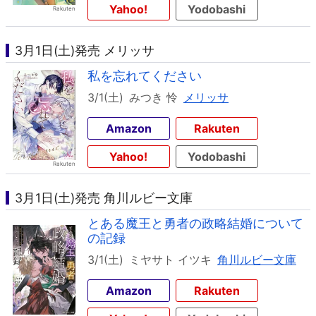
Yahoo!
Yodobashi
3月1日(土)発売 メリッサ
私を忘れてください
3/1(土)
みつき 怜
メリッサ
Amazon
Rakuten
Yahoo!
Yodobashi
3月1日(土)発売 角川ルビー文庫
とある魔王と勇者の政略結婚について
の記録
3/1(土)
ミヤサト イツキ
角川ルビー文庫
Amazon
Rakuten