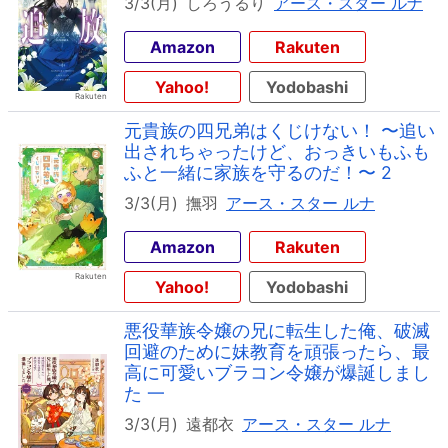
3/3(月)
しろうるり
アース・スター ルナ
Amazon
Rakuten
Yahoo!
Yodobashi
元貴族の四兄弟はくじけない！ 〜追い
出されちゃったけど、おっきいもふも
ふと一緒に家族を守るのだ！〜 2
3/3(月)
撫羽
アース・スター ルナ
Amazon
Rakuten
Yahoo!
Yodobashi
悪役華族令嬢の兄に転生した俺、破滅
回避のために妹教育を頑張ったら、最
高に可愛いブラコン令嬢が爆誕しまし
た 一
3/3(月)
遠都衣
アース・スター ルナ