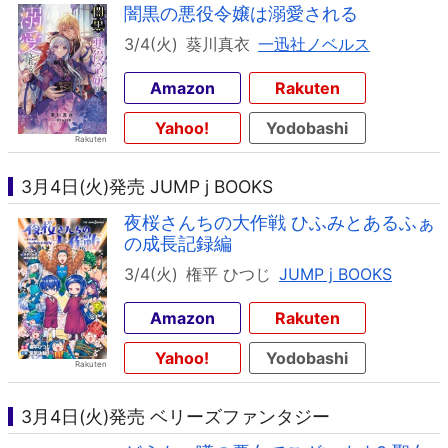
闇黒の悪役令嬢は溺愛される
3/4(火)
葵川真衣
一迅社ノベルス
Amazon
Rakuten
Yahoo!
Yodobashi
3月4日(火)発売 JUMP j BOOKS
夜桜さんちの大作戦 ひふみとあるふぁ
の成長記録編
3/4(火)
権平 ひつじ
JUMP j BOOKS
Amazon
Rakuten
Yahoo!
Yodobashi
3月4日(火)発売 ベリーズファンタジー