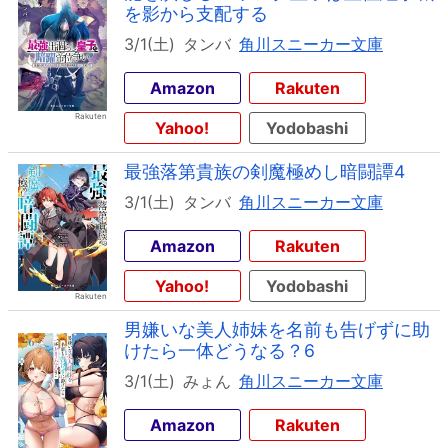
を影から支配する
3/1(土)
タンバ
角川スニーカー文庫
Amazon
Rakuten
Yahoo!
Yodobashi
最強落第貴族の剣魔極めし暗闘譚4
3/1(土)
タンバ
角川スニーカー文庫
Amazon
Rakuten
Yahoo!
Yodobashi
男嫌いな美人姉妹を名前も告げずに助
けたら一体どうなる？6
3/1(土)
みょん
角川スニーカー文庫
Amazon
Rakuten