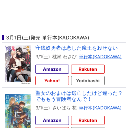
3月1日(土)発売 単行本(KADOKAWA)
守銭奴勇者は恋した魔王を殺せない
3/1(土)
桃瀬 わさび
単行本(KADOKAWA)
Amazon
Rakuten
Yahoo!
Yodobashi
聖女のおまけは逃亡したけど違った？
でももう冒険者なんで！
3/1(土)
さいばら 花
単行本(KADOKAWA)
Amazon
Rakuten