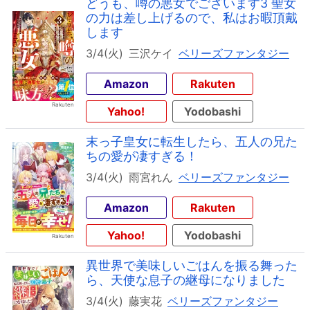
どうも、噂の悪女でございます3 聖女
の力は差し上げるので、私はお暇頂戴
します
3/4(火)
三沢ケイ
ベリーズファンタジー
Amazon
Rakuten
Yahoo!
Yodobashi
末っ子皇女に転生したら、五人の兄た
ちの愛が凄すぎる！
3/4(火)
雨宮れん
ベリーズファンタジー
Amazon
Rakuten
Yahoo!
Yodobashi
異世界で美味しいごはんを振る舞った
ら、天使な息子の継母になりました
3/4(火)
藤実花
ベリーズファンタジー