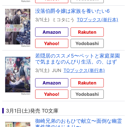
没落伯爵令嬢は家族を養いたい6
3/1(土)
ミコタにう
TOブックス(単行本)
Amazon
Rakuten
Yahoo!
Yodobashi
若隠居のススメ5〜ペットと家庭菜園
で気ままなのんびり生活。の、はず
3/1(土)
JUN
TOブックス(単行本)
Amazon
Rakuten
Yahoo!
Yodobashi
3月1日(土)発売 TO文庫
御崎兄弟のおもひで献立〜面倒な幽霊
事件簿のはじまり〜