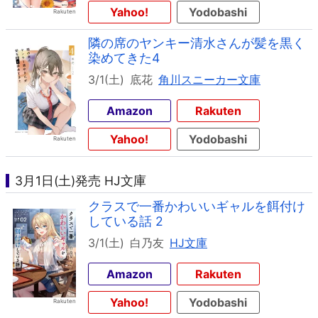
Yahoo!
Yodobashi
隣の席のヤンキー清水さんが髪を黒く
染めてきた4
3/1(土)
底花
角川スニーカー文庫
Amazon
Rakuten
Yahoo!
Yodobashi
3月1日(土)発売 HJ文庫
クラスで一番かわいいギャルを餌付け
している話 2
3/1(土)
白乃友
HJ文庫
Amazon
Rakuten
Yahoo!
Yodobashi