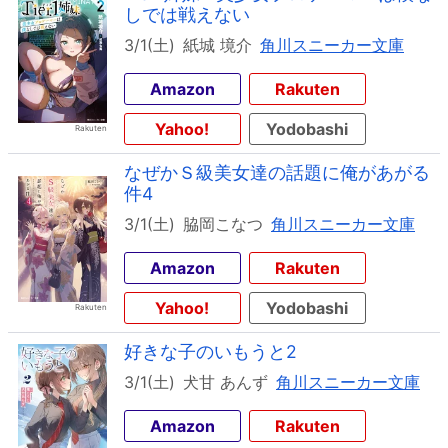
しでは戦えない
3/1(土)
紙城 境介
角川スニーカー文庫
Amazon
Rakuten
Yahoo!
Yodobashi
なぜかＳ級美女達の話題に俺があがる
件4
3/1(土)
脇岡こなつ
角川スニーカー文庫
Amazon
Rakuten
Yahoo!
Yodobashi
好きな子のいもうと2
3/1(土)
犬甘 あんず
角川スニーカー文庫
Amazon
Rakuten