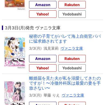
Amazon
Rakuten
Yahoo!
Yodobashi
3月3日(月)発売 ヴァニラ文庫
秘密の子育てがバレて海上自衛官パパ
に猛求婚されてます
3/3(月)
浅見茉莉
ヴァニラ文庫
Amazon
Rakuten
Yahoo!
Yodobashi
離婚届を見た夫が私を溺愛してきたの
ですが！〜冷徹外科医は最愛の妻を手
放さない〜
3/3(月)
華藤 りえ
ヴァニラ文庫