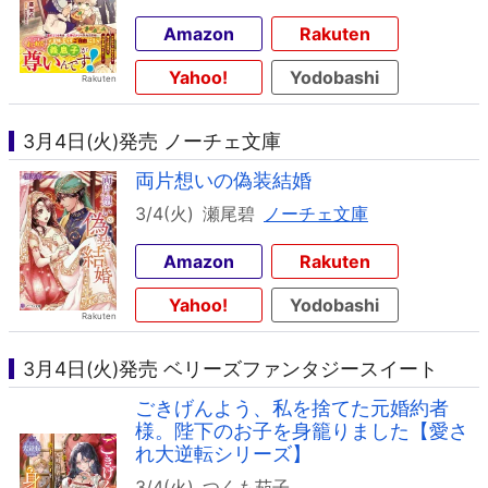
Amazon
Rakuten
Yahoo!
Yodobashi
3月4日(火)発売 ノーチェ文庫
両片想いの偽装結婚
3/4(火)
瀬尾碧
ノーチェ文庫
Amazon
Rakuten
Yahoo!
Yodobashi
3月4日(火)発売 ベリーズファンタジースイート
ごきげんよう、私を捨てた元婚約者
様。陛下のお子を身籠りました【愛さ
れ大逆転シリーズ】
3/4(火)
つくも茄子