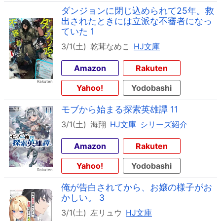
ダンジョンに閉じ込められて25年。救
出されたときには立派な不審者になっ
ていた 1
3/1(土)
乾茸なめこ
HJ文庫
Amazon
Rakuten
Yahoo!
Yodobashi
モブから始まる探索英雄譚 11
3/1(土)
海翔
HJ文庫
シリーズ紹介
Amazon
Rakuten
Yahoo!
Yodobashi
俺が告白されてから、お嬢の様子がお
かしい。 3
3/1(土)
左リュウ
HJ文庫