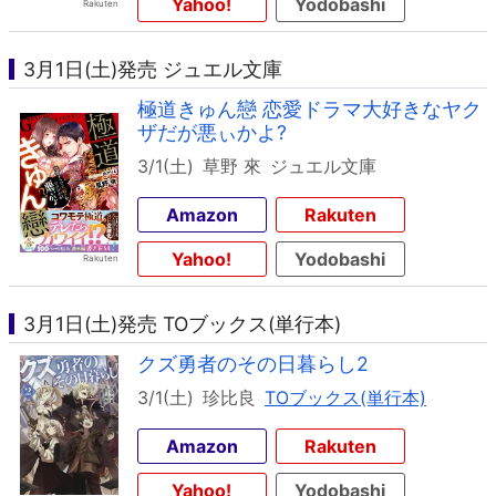
Yahoo!
Yodobashi
3月1日(土)発売 ジュエル文庫
極道きゅん戀 恋愛ドラマ大好きなヤク
ザだが悪ぃかよ?
3/1(土)
草野 來
ジュエル文庫
Amazon
Rakuten
Yahoo!
Yodobashi
3月1日(土)発売 TOブックス(単行本)
クズ勇者のその日暮らし2
3/1(土)
珍比良
TOブックス(単行本)
Amazon
Rakuten
Yahoo!
Yodobashi