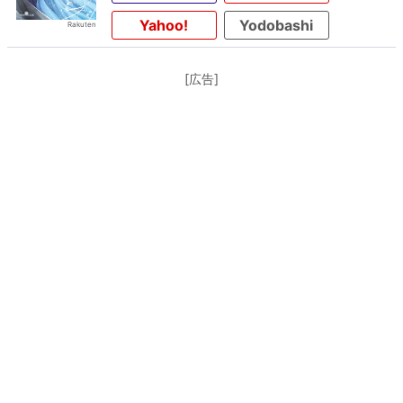
Yahoo!
Yodobashi
[広告]