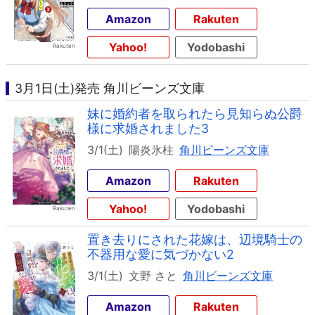
Amazon
Rakuten
Yahoo!
Yodobashi
3月1日(土)発売 角川ビーンズ文庫
妹に婚約者を取られたら見知らぬ公爵
様に求婚されました3
3/1(土)
陽炎氷柱
角川ビーンズ文庫
Amazon
Rakuten
Yahoo!
Yodobashi
置き去りにされた花嫁は、辺境騎士の
不器用な愛に気づかない2
3/1(土)
文野 さと
角川ビーンズ文庫
Amazon
Rakuten