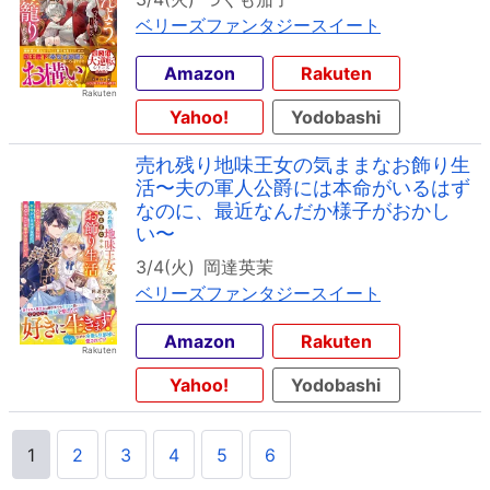
ベリーズファンタジースイート
Amazon
Rakuten
Yahoo!
Yodobashi
売れ残り地味王女の気ままなお飾り生
活〜夫の軍人公爵には本命がいるはず
なのに、最近なんだか様子がおかし
い〜
3/4(火)
岡達英茉
ベリーズファンタジースイート
Amazon
Rakuten
Yahoo!
Yodobashi
1
2
3
4
5
6