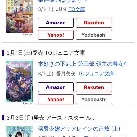
3/1(土)
JUN
TO文庫
Amazon
Rakuten
Yahoo!
Yodobashi
3月1日(土)発売 TOジュニア文庫
本好きの下剋上 第三部 領主の養女4
3/1(土)
香月美夜
TOジュニア文庫
Amazon
Rakuten
Yahoo!
Yodobashi
3月3日(月)発売 アース・スター ルナ
侯爵令嬢アリアレインの追放 (上)