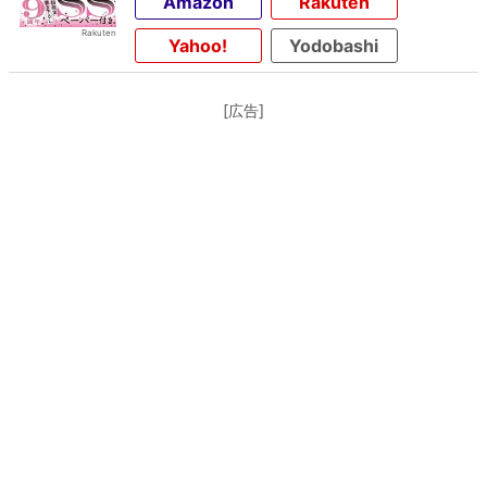
Amazon
Rakuten
Yahoo!
Yodobashi
[広告]