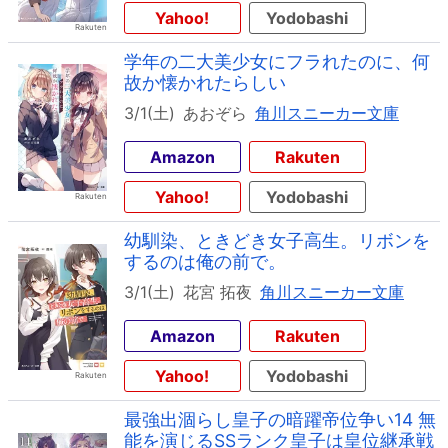
Yahoo!
Yodobashi
学年の二大美少女にフラれたのに、何
故か懐かれたらしい
3/1(土)
あおぞら
角川スニーカー文庫
Amazon
Rakuten
Yahoo!
Yodobashi
幼馴染、ときどき女子高生。リボンを
するのは俺の前で。
3/1(土)
花宮 拓夜
角川スニーカー文庫
Amazon
Rakuten
Yahoo!
Yodobashi
最強出涸らし皇子の暗躍帝位争い14 無
能を演じるSSランク皇子は皇位継承戦