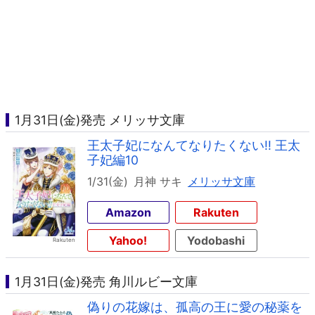
1月31日(金)発売 メリッサ文庫
王太子妃になんてなりたくない!! 王太
子妃編10
1/31(金)
月神 サキ
メリッサ文庫
Amazon
Rakuten
Yahoo!
Yodobashi
1月31日(金)発売 角川ルビー文庫
偽りの花嫁は、孤高の王に愛の秘薬を