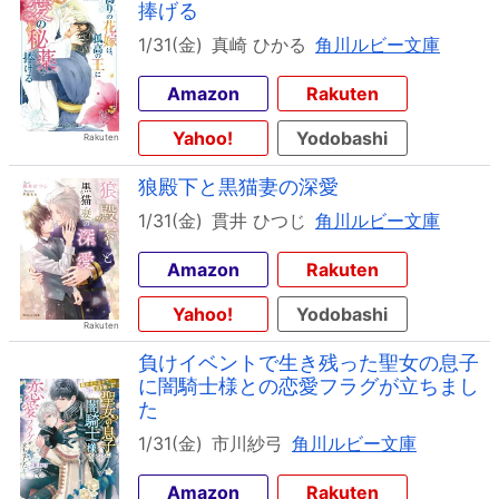
捧げる
1/31(金)
真崎 ひかる
角川ルビー文庫
Amazon
Rakuten
Yahoo!
Yodobashi
狼殿下と黒猫妻の深愛
1/31(金)
貫井 ひつじ
角川ルビー文庫
Amazon
Rakuten
Yahoo!
Yodobashi
負けイベントで生き残った聖女の息子
に闇騎士様との恋愛フラグが立ちまし
た
1/31(金)
市川紗弓
角川ルビー文庫
Amazon
Rakuten