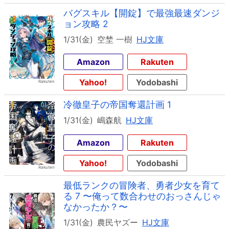
バグスキル【開錠】で最強最速ダンジ
ョン攻略 2
1/31(金)
空埜 一樹
HJ文庫
Amazon
Rakuten
Yahoo!
Yodobashi
冷徹皇子の帝国奪還計画 1
1/31(金)
嶋森航
HJ文庫
Amazon
Rakuten
Yahoo!
Yodobashi
最低ランクの冒険者、勇者少女を育て
る 7 〜俺って数合わせのおっさんじゃ
なかったか？〜
1/31(金)
農民ヤズー
HJ文庫