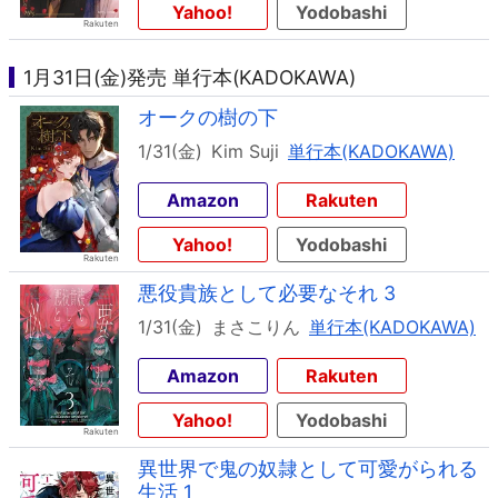
Yahoo!
Yodobashi
1月31日(金)発売 単行本(KADOKAWA)
オークの樹の下
1/31(金)
Kim Suji
単行本(KADOKAWA)
Amazon
Rakuten
Yahoo!
Yodobashi
悪役貴族として必要なそれ 3
1/31(金)
まさこりん
単行本(KADOKAWA)
Amazon
Rakuten
Yahoo!
Yodobashi
異世界で鬼の奴隷として可愛がられる
生活 1