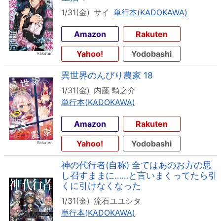
1/31(金)
サイ
単行本(KADOKAWA)
Amazon
Rakuten
Yahoo!
Yodobashi
異世界のんびり農家 18
1/31(金)
内藤 騎之介
単行本(KADOKAWA)
Amazon
Rakuten
Yahoo!
Yodobashi
神の代行者(自称) 全てはあのお方の思
し召すままに……と言いまくってたら引
くに引けなくなった
1/31(金)
流石ユユシタ
単行本(KADOKAWA)