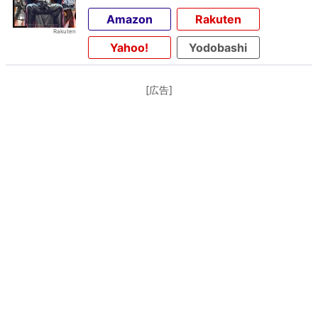
Amazon
Rakuten
Yahoo!
Yodobashi
[広告]