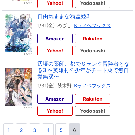
Yahoo!
Yodobashi
自由気ままな精霊姫2
1/31(金)
めざし
Kラノベブックス
Amazon
Rakuten
Yahoo!
Yodobashi
辺境の薬師、都でＳランク冒険者とな
る3 〜英雄村の少年がチート薬で無自
覚無双〜
1/31(金)
茨木野
Kラノベブックス
Amazon
Rakuten
Yahoo!
Yodobashi
1
2
3
4
5
6