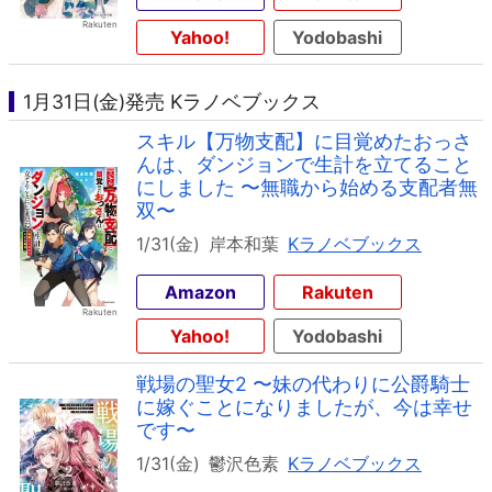
Yahoo!
Yodobashi
1月31日(金)発売 Kラノベブックス
スキル【万物支配】に目覚めたおっさ
んは、ダンジョンで生計を立てること
にしました 〜無職から始める支配者無
双〜
1/31(金)
岸本和葉
Kラノベブックス
Amazon
Rakuten
Yahoo!
Yodobashi
戦場の聖女2 〜妹の代わりに公爵騎士
に嫁ぐことになりましたが、今は幸せ
です〜
1/31(金)
鬱沢色素
Kラノベブックス