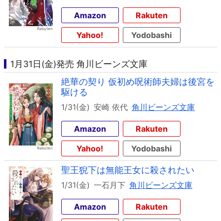
Amazon
Rakuten
Yahoo!
Yodobashi
1月31日(金)発売 角川ビーンズ文庫
絶華の契り 仮初め呪術師夫婦は後宮を
駆ける
1/31(金)
安崎 依代
角川ビーンズ文庫
Amazon
Rakuten
Yahoo!
Yodobashi
聖王猊下は無能王女に殺されたい
1/31(金)
一石月下
角川ビーンズ文庫
Amazon
Rakuten