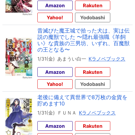
Amazon
Rakuten
Yahoo!
Yodobashi
昔滅びた魔王城で拾った犬は、実は伝
説の魔獣でした 〜隠れ最強職《羊飼
い》な貴族の三男坊、いずれ、百魔獣
の王となる〜
1/31(金)
あまうい白一
Kラノベブックス
Amazon
Rakuten
Yahoo!
Yodobashi
老後に備えて異世界で8万枚の金貨を
貯めます10
1/31(金)
ＦＵＮＡ
Kラノベブックス
Amazon
Rakuten