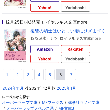
Yahoo!
Yodobashi
12月25日(水)発売 ロイヤルキス文庫more
復讐の騎士はいとしい妻にひざまずく
12/25(水)
ナツ
ロイヤルキス文庫more
Amazon
Rakuten
Yahoo!
Yodobashi
1
2
3
4
5
6
7
2024年11月
2024年12月
2025年1月
レーベルから探す
オーバーラップ文庫
MFブックス
講談社ラノベ文庫
オーバーラップノベルス系
MF文庫J