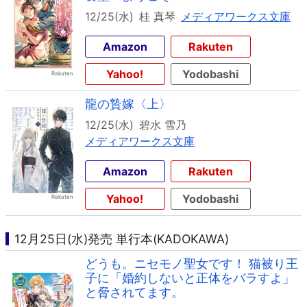
12/25(水)
桂 真琴
メディアワークス文庫
Amazon
Rakuten
Yahoo!
Yodobashi
龍の贄嫁〈上〉
12/25(水)
碧水 雪乃
メディアワークス文庫
Amazon
Rakuten
Yahoo!
Yodobashi
12月25日(水)発売 単行本(KADOKAWA)
どうも。ニセモノ聖女です！ 猫被り王
子に「婚約しないと正体をバラすよ」
と脅されてます。