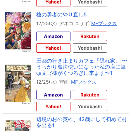
Yahoo!
Yodobashi
槍の勇者のやり直し5
12/25(水)
アネコ ユサギ
MFブックス
Amazon
Rakuten
Yahoo!
Yodobashi
王都の行き止まりカフェ『隠れ家』 〜
うっかり魔法使いになった私の店に筆
頭文官様がくつろぎに来ます〜1
12/25(水)
守雨
MFブックス
Amazon
Rakuten
Yahoo!
Yodobashi
辺境の村の英雄、42歳にして初めて村
を出る1