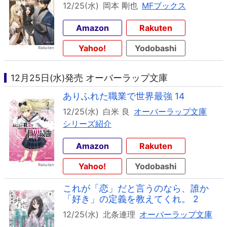
12/25(水)
岡本 剛也
MFブックス
Amazon
Rakuten
Yahoo!
Yodobashi
12月25日(水)発売 オーバーラップ文庫
ありふれた職業で世界最強 14
12/25(水)
白米 良
オーバーラップ文庫
シリーズ紹介
Amazon
Rakuten
Yahoo!
Yodobashi
これが「恋」だと言うのなら、誰か
「好き」の定義を教えてくれ。 2
12/25(水)
北条連理
オーバーラップ文庫