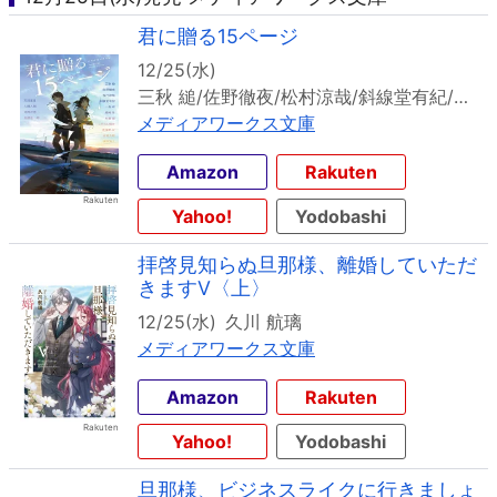
君に贈る15ページ
12/25(水)
三秋 縋/佐野徹夜/松村涼哉/斜線堂有紀/一条 岬/綾崎 隼/村瀬 健/こがらし輪音/青海野 灰/古宮九時/遠野海人/天沢夏月/入間人間/時雨沢恵一/高畑京一郎
メディアワークス文庫
Amazon
Rakuten
Yahoo!
Yodobashi
拝啓見知らぬ旦那様、離婚していただ
きますV〈上〉
12/25(水)
久川 航璃
メディアワークス文庫
Amazon
Rakuten
Yahoo!
Yodobashi
旦那様、ビジネスライクに行きましょ