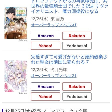
ドロップアウトからの再就職先は、異
世界の最強騎士団でした 3 訳ありヴァ
イオリニスト、魔力回復役になる
12/25(水)
東 吉乃
オーバーラップノベルスf
Amazon
Rakuten
Yahoo!
Yodobashi
完璧すぎて可愛げがないと婚約破棄さ
れた聖女は隣国に売られる 7
12/25(水)
冬月光輝
オーバーラップノベルスf
Amazon
Rakuten
Yahoo!
Yodobashi
12月25日(水)発売 メディアワークス文庫