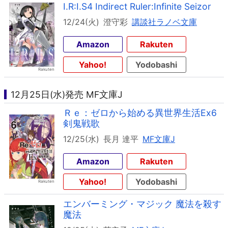
I.R:I.S4 Indirect Ruler:Infinite Seizor
12/24(火)
澄守彩
講談社ラノベ文庫
Amazon
Rakuten
Yahoo!
Yodobashi
12月25日(水)発売 MF文庫J
Ｒｅ：ゼロから始める異世界生活Ex6
剣鬼戦歌
12/25(水)
長月 達平
MF文庫J
Amazon
Rakuten
Yahoo!
Yodobashi
エンバーミング・マジック 魔法を殺す
魔法