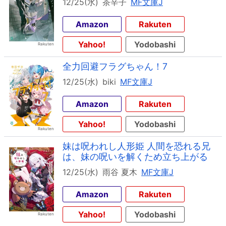
12/25(水)
茶辛子
MF文庫J
Amazon
Rakuten
Yahoo!
Yodobashi
全力回避フラグちゃん！7
12/25(水)
biki
MF文庫J
Amazon
Rakuten
Yahoo!
Yodobashi
妹は呪われし人形姫 人間を恐れる兄
は、妹の呪いを解くため立ち上がる
12/25(水)
雨谷 夏木
MF文庫J
Amazon
Rakuten
Yahoo!
Yodobashi