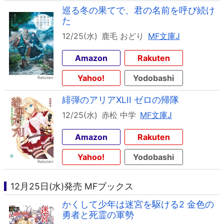
巡る冬の果てで、君の名前を呼び続け
た
12/25(水)
鹿毛 おどり
MF文庫J
Amazon
Rakuten
Yahoo!
Yodobashi
緋弾のアリアXLII ゼロの帰隊
12/25(水)
赤松 中学
MF文庫J
Amazon
Rakuten
Yahoo!
Yodobashi
12月25日(水)発売 MFブックス
かくして少年は迷宮を駆ける2 金色の
勇者と死霊の軍勢