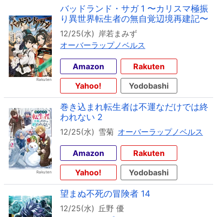
バッドランド・サガ 1 〜カリスマ極振
り異世界転生者の無自覚辺境再建記〜
12/25(水)
岸若まみず
オーバーラップノベルス
Amazon
Rakuten
Yahoo!
Yodobashi
巻き込まれ転生者は不運なだけでは終
われない 2
12/25(水)
雪菊
オーバーラップノベルス
Amazon
Rakuten
Yahoo!
Yodobashi
望まぬ不死の冒険者 14
12/25(水)
丘野 優