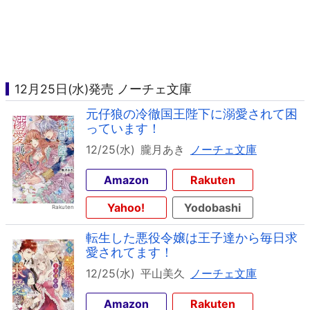
12月25日(水)発売 ノーチェ文庫
元仔狼の冷徹国王陛下に溺愛されて困
っています！
12/25(水)
朧月あき
ノーチェ文庫
Amazon
Rakuten
Yahoo!
Yodobashi
転生した悪役令嬢は王子達から毎日求
愛されてます！
12/25(水)
平山美久
ノーチェ文庫
Amazon
Rakuten