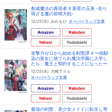
創成魔法の再現者 8 新星の玉座 -在り
得ざる魔の前哨大戦-
12/25(水)
みわもひ
オーバーラップ文庫
Amazon
Rakuten
Yahoo!
Yodobashi
攻撃力ゼロから始める剣聖譚 4 〜幼馴
染の皇女に捨てられ魔法学園に入学し
たら、魔王と契約することになった〜
12/25(水)
大崎アイル
オーバーラップ文庫
Amazon
Rakuten
Yahoo!
Yodobashi
最強の剣聖、美少女メイドに転生し箒