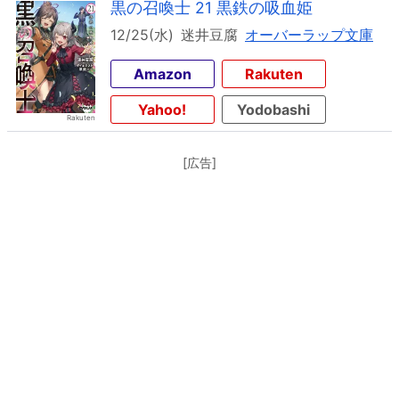
黒の召喚士 21 黒鉄の吸血姫
12/25(水)
迷井豆腐
オーバーラップ文庫
Amazon
Rakuten
Yahoo!
Yodobashi
[広告]