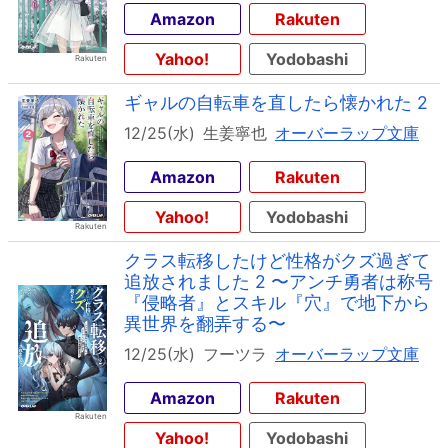
Amazon
Rakuten
Yahoo!
Yodobashi
ギャルの自転車を直したら懐かれた 2
12/25(水)
生姜寧也
オーバーラップ文庫
Amazon
Rakuten
Yahoo!
Yodobashi
クラス転移したけど性格がクズ過ぎて
追放されました 2 〜アンチ勇者は称号
『侵略者』とスキル『穴』で地下から
異世界を翻弄する〜
12/25(水)
フーツラ
オーバーラップ文庫
Amazon
Rakuten
Yahoo!
Yodobashi