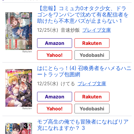
【悲報】コミュ力0オタク少女、ドラ
ゴンをワンパンで沈めて有名配信者を
助けたら不本意バズが止まらない 1
12/25(水)
音速炒飯
ブレイブ文庫
Amazon
Rakuten
Yahoo!
Yodobashi
はにとらっ！(4) 召喚勇者をハメるハニ
ートラップ包囲網
12/25(水)
けてる
ブレイブ文庫
Amazon
Rakuten
Yahoo!
Yodobashi
モブ高生の俺でも冒険者になればリア
充になれますか？ 3