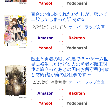
Yahoo!
Yodobashi
百合の間に挟まれたわたしが、勢いで
二股してしまった話 その5
12/25(水)
としぞう
オーバーラップ文庫
Amazon
Rakuten
Yahoo!
Yodobashi
魔王と勇者の戦いの裏で 6 〜ゲーム世
界に転生したけど友人の勇者が魔王討
伐に旅立ったあとの国内お留守番(内政
と防衛戦)が俺のお仕事です〜
12/25(水)
涼樹悠樹
オーバーラップ文庫
Amazon
Rakuten
Yahoo!
Yodobashi