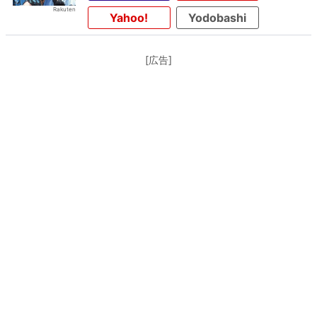
Yahoo!
Yodobashi
[広告]