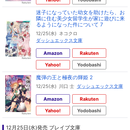
迷子になっていた幼女を助けたら、お
隣に住む美少女留学生が家に遊びに来
るようになった件について 7
12/25(水)
ネコクロ
ダッシュエックス文庫
Amazon
Rakuten
Yahoo!
Yodobashi
魔弾の王と極夜の輝姫 2
12/25(水)
川口 士
ダッシュエックス文庫
Amazon
Rakuten
Yahoo!
Yodobashi
12月25日(水)発売 ブレイブ文庫