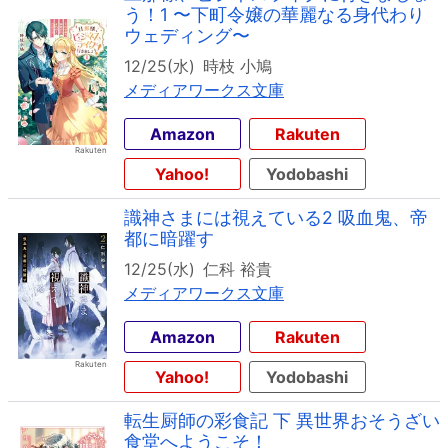
う！1 〜下町令嬢の華麗なる身代わり
ウェディング〜
12/25(水)
時枝 小鳩
メディアワークス文庫
Amazon
Rakuten
Yahoo!
Yodobashi
識神さまには視えている2 吸血鬼、帝
都に暗躍す
12/25(水)
仁科 裕貴
メディアワークス文庫
Amazon
Rakuten
Yahoo!
Yodobashi
転生厨師の彩食記 下 異世界おそうざい
食堂へようこそ！