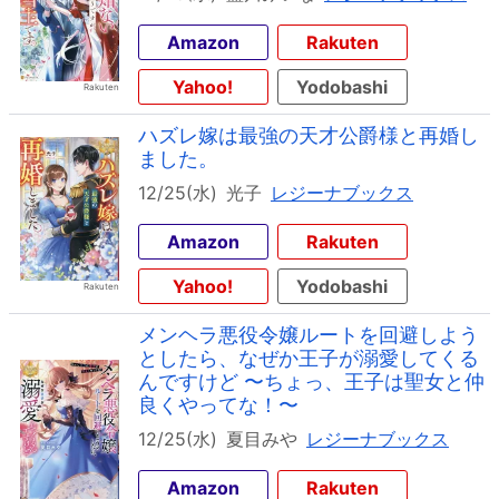
Amazon
Rakuten
Yahoo!
Yodobashi
ハズレ嫁は最強の天才公爵様と再婚し
ました。
12/25(水)
光子
レジーナブックス
Amazon
Rakuten
Yahoo!
Yodobashi
メンヘラ悪役令嬢ルートを回避しよう
としたら、なぜか王子が溺愛してくる
んですけど 〜ちょっ、王子は聖女と仲
良くやってな！〜
12/25(水)
夏目みや
レジーナブックス
Amazon
Rakuten