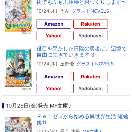
術でもふもふ相棒と村づくりします〜
10/24(木)
うみ
グラストNOVELS
Amazon
Rakuten
Yahoo!
Yodobashi
役目を果たした日陰の勇者は、辺境で
自由に生きていきます 3
10/24(木)
丘野優
グラストNOVELS
Amazon
Rakuten
Yahoo!
Yodobashi
10月25日(金)発売 MF文庫J
Ｒｅ：ゼロから始める異世界生活 短編
集11
10/25(金)
長月 達平
MF文庫J