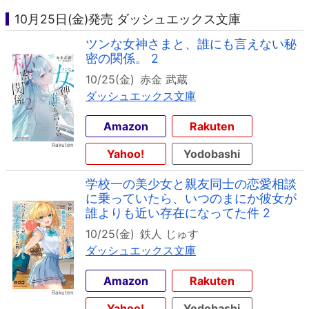
10月25日(金)発売 ダッシュエックス文庫
ツンな女神さまと、誰にも言えない秘
密の関係。 2
10/25(金)
赤金 武蔵
ダッシュエックス文庫
Amazon
Rakuten
Yahoo!
Yodobashi
学校一の美少女と親友同士の恋愛相談
に乗っていたら、いつのまにか彼女が
誰よりも近い存在になってた件 2
10/25(金)
鉄人 じゅす
ダッシュエックス文庫
Amazon
Rakuten
Yahoo!
Yodobashi