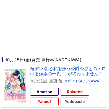
10月25日(金)発売 単行本(KADOKAWA)
極デレ進化 私を嫌う公爵令息とのトロ
ける媚薬の一夜……が終わりません!?
10/25(金)
宝羽 茜
単行本(KADOKAWA)
Amazon
Rakuten
Yahoo!
Yodobashi