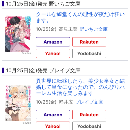
10月25日(金)発売 野いちご文庫
クールな綺堂くんの理性が夜だけ狂い
ます。
10/25(金)
高見未菜
野いちご文庫
Amazon
Rakuten
Yahoo!
Yodobashi
10月25日(金)発売 ブレイブ文庫
異世界に転移したら、美少女皇女と結
婚して皇帝になったので、のんびりハ
ーレム生活を楽しみます
10/25(金)
軽井広
ブレイブ文庫
Amazon
Rakuten
Yahoo!
Yodobashi