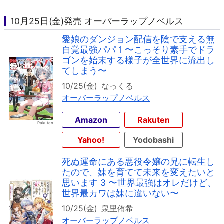
10月25日(金)発売 オーバーラップノベルス
愛娘のダンジョン配信を陰で支える無
自覚最強パパ 1 〜こっそり素手でドラ
ゴンを始末する様子が全世界に流出し
てしまう〜
10/25(金)
なっくる
オーバーラップノベルス
Amazon
Rakuten
Yahoo!
Yodobashi
死ぬ運命にある悪役令嬢の兄に転生し
たので、妹を育てて未来を変えたいと
思います 3 〜世界最強はオレだけど、
世界最カワは妹に違いない〜
10/25(金)
泉里侑希
オーバーラップノベルス