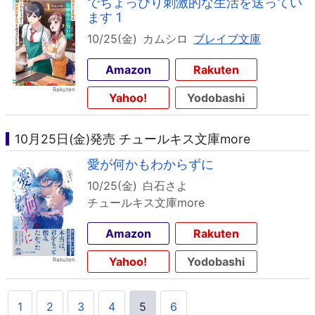
でちょっぴり刺激的な生活を送ってい
ます 1
10/25(金)
カムシロ
ブレイブ文庫
Amazon
Rakuten
Yahoo!
Yodobashi
10月25日(金)発売 チュールキス文庫more
愛が何かもわからずに
10/25(金)
白石さよ
チュールキス文庫more
Amazon
Rakuten
Yahoo!
Yodobashi
1
2
3
4
5
6