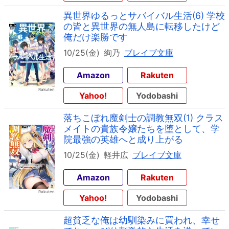
異世界ゆるっとサバイバル生活(6) 学校
の皆と異世界の無人島に転移したけど
俺だけ楽勝です
10/25(金)
絢乃
ブレイブ文庫
Amazon
Rakuten
Yahoo!
Yodobashi
落ちこぼれ魔剣士の調教無双(1) クラス
メイトの貴族令嬢たちを堕として、学
院最強の英雄へと成り上がる
10/25(金)
軽井広
ブレイブ文庫
Amazon
Rakuten
Yahoo!
Yodobashi
超貧乏な俺は幼馴染みに買われ、幸せ