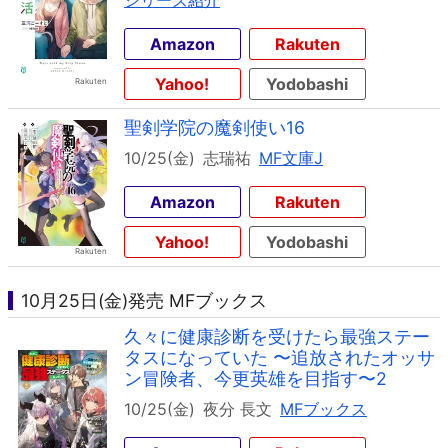
シリーズ紹介
Amazon
Rakuten
Yahoo!
Yodobashi
聖剣学院の魔剣使い16
10/25(金)
志瑞祐
MF文庫J
Amazon
Rakuten
Yahoo!
Yodobashi
10月25日(金)発売 MFブックス
久々に健康診断を受けたら最強ステー
タスになっていた 〜追放されたオッサ
ン冒険者、今更英雄を目指す〜2
10/25(金)
夜分 長文
MFブックス