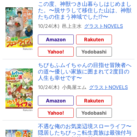
この度、神獣つき山暮らしはじめまし
た。〜脱サラして移住した山は、神獣
たちの住まう神域でした!?〜
10/24(木)
邑上主水
グラストNOVELS
Amazon
Rakuten
Yahoo!
Yodobashi
ちびもふムイちゃんの目指せ冒険者へ
の道〜優しい家族に囲まれて2度目の
人生も幸せです〜
10/24(木)
小鳥屋エム
グラストNOVELS
Amazon
Rakuten
Yahoo!
Yodobashi
不遇な俺のお気楽辺境スローライフ〜
隠居したちびっこ転生貴族は最強付与