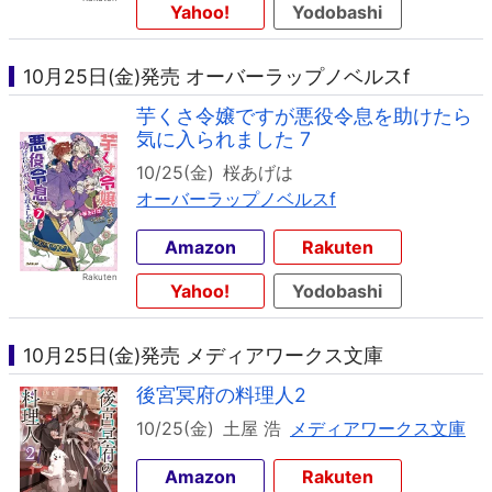
Yahoo!
Yodobashi
10月25日(金)発売 オーバーラップノベルスf
芋くさ令嬢ですが悪役令息を助けたら
気に入られました 7
10/25(金)
桜あげは
オーバーラップノベルスf
Amazon
Rakuten
Yahoo!
Yodobashi
10月25日(金)発売 メディアワークス文庫
後宮冥府の料理人2
10/25(金)
土屋 浩
メディアワークス文庫
Amazon
Rakuten