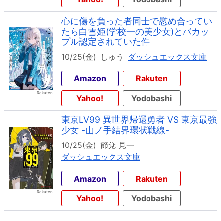
心に傷を負った者同士で慰め合ってい
たら白雪姫(学校一の美少女)とバカッ
プル認定されていた件
10/25(金)
しゅう
ダッシュエックス文庫
Amazon
Rakuten
Yahoo!
Yodobashi
東京LV99 異世界帰還勇者 VS 東京最強
少女 -山ノ手結界環状戦線-
10/25(金)
節兌 見一
ダッシュエックス文庫
Amazon
Rakuten
Yahoo!
Yodobashi