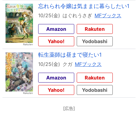
忘れられ令嬢は気ままに暮らしたい1
10/25(金)
はぐれうさぎ
MFブックス
Amazon
Rakuten
Yahoo!
Yodobashi
転生薬師は昼まで寝たい1
10/25(金)
クガ
MFブックス
Amazon
Rakuten
Yahoo!
Yodobashi
[広告]