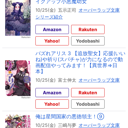
イクアップ小悪魔幼女
10/25(金)
五示正司
オーバーラップ文庫
シリーズ紹介
Amazon
Rakuten
Yahoo!
Yodobashi
バズれアリス 3 【追放聖女】応援(いい
ね)や祈り(スパチャ)が力になるので動
画配信やってみます！【異世界⇒日
本】
10/25(金)
富士伸太
オーバーラップ文庫
Amazon
Rakuten
Yahoo!
Yodobashi
俺は星間国家の悪徳領主！⑨
10/25(金)
三嶋与夢
オーバーラップ文庫