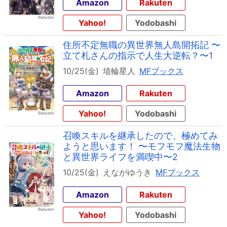
Amazon
Rakuten
Yahoo!
Yodobashi
住所不定無職の異世界無人島開拓記 〜
立て札さんの指示で人生大逆転？〜1
10/25(金)
埴輪星人
MFブックス
Amazon
Rakuten
Yahoo!
Yodobashi
召喚スキルを継承したので、極めてみ
ようと思います！ 〜モフモフ魔法生物
と異世界ライフを満喫中〜2
10/25(金)
えながゆうき
MFブックス
Amazon
Rakuten
Yahoo!
Yodobashi