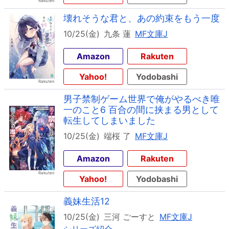
壊れそうな君と、あの約束をもう一度
10/25(金)
九条 蓮
MF文庫J
Amazon
Rakuten
Yahoo!
Yodobashi
男子禁制ゲーム世界で俺がやるべき唯
一のこと6 百合の間に挟まる男として
転生してしまいました
10/25(金)
端桜 了
MF文庫J
Amazon
Rakuten
Yahoo!
Yodobashi
義妹生活12
10/25(金)
三河 ごーすと
MF文庫J