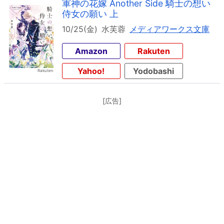
軍神の花嫁 Another Side 騎士の想い
侍女の願い 上
10/25(金)
水芙蓉
メディアワークス文庫
Amazon
Rakuten
Yahoo!
Yodobashi
[広告]