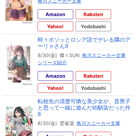
角川スニーカー文庫
Amazon
Rakuten
Yahoo!
Yodobashi
時々ボソッとロシア語でデレる隣のア
ーリャさん9
8/30(金)
燦々SUN
角川スニーカー文庫
シリーズ紹介
Amazon
Rakuten
Yahoo!
Yodobashi
転校先の清楚可憐な美少女が、昔男子
と思って一緒に遊んだ幼馴染だった件
8
8/30(金)
雲雀湯
角川スニーカー文庫