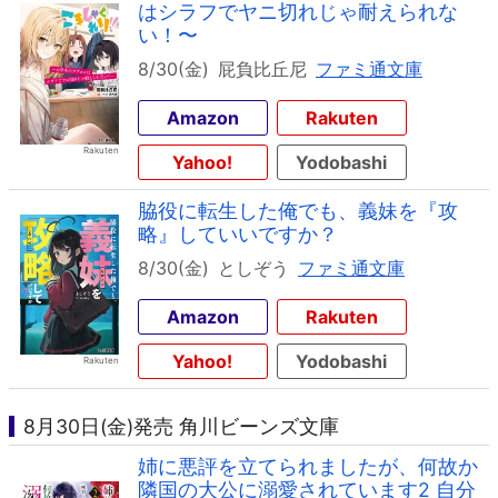
はシラフでヤニ切れじゃ耐えられな
い！〜
8/30(金)
屁負比丘尼
ファミ通文庫
Amazon
Rakuten
Yahoo!
Yodobashi
脇役に転生した俺でも、義妹を『攻
略』していいですか？
8/30(金)
としぞう
ファミ通文庫
Amazon
Rakuten
Yahoo!
Yodobashi
8月30日(金)発売 角川ビーンズ文庫
姉に悪評を立てられましたが、何故か
隣国の大公に溺愛されています2 自分