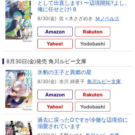
として出直します! 〜辺境開拓?よし、
俺に任せとけ! 8
8/30(金)
佐々木さざめき
Ｍノベルス
Amazon
Rakuten
Yahoo!
Yodobashi
8月30日(金)発売 角川ルビー文庫
氷豹の王子と異郷の星
8/30(金)
水川 綺夜子
角川ルビー文庫
Amazon
Rakuten
Yahoo!
Yodobashi
過去に戻ったΩですが冷徹な辺境伯に
溺愛されています