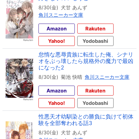
8/30(金)
犬甘 あんず
角川スニーカー文庫
Amazon
Rakuten
Yahoo!
Yodobashi
怠惰な悪辱貴族に転生した俺、シナリ
オをぶっ壊したら規格外の魔力で最凶
になった2
8/30(金)
菊池 快晴
角川スニーカー文庫
Amazon
Rakuten
Yahoo!
Yodobashi
性悪天才幼馴染との勝負に負けて初体
験を全部奪われる話3
8/30(金)
犬甘 あんず