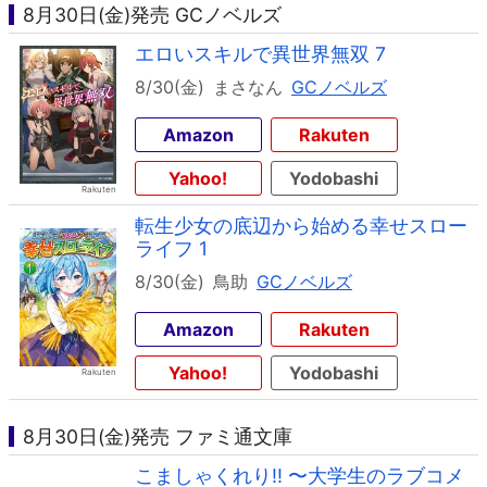
8月30日(金)発売 GCノベルズ
エロいスキルで異世界無双 7
8/30(金)
まさなん
GCノベルズ
Amazon
Rakuten
Yahoo!
Yodobashi
転生少女の底辺から始める幸せスロー
ライフ 1
8/30(金)
鳥助
GCノベルズ
Amazon
Rakuten
Yahoo!
Yodobashi
8月30日(金)発売 ファミ通文庫
こましゃくれり!! 〜大学生のラブコメ