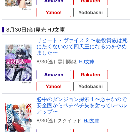
Amazon
Rakuten
Yahoo!
Yodobashi
8月30日(金)発売 HJ文庫
リピート・ヴァイス 2 〜悪役貴族は死
にたくないので四天王になるのをやめ
ました〜
8/30(金)
黒川陽継
HJ文庫
Amazon
Rakuten
Yahoo!
Yodobashi
必中のダンジョン探索 1 〜必中なので
安全圏からペチペチ矢を射ってレベル
アップ〜
8/30(金)
スクイッド
HJ文庫