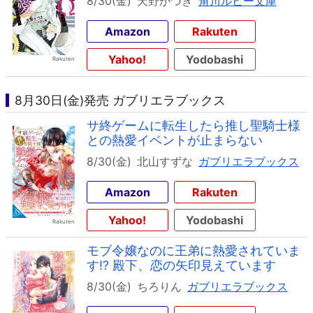
8/30(金)
天野かづき
角川ルビー文庫
Amazon
Rakuten
Yahoo!
Yodobashi
8月30日(金)発売 ガブリエラブックス
サ終ゲームに転生したら推し聖騎士様
との熱愛イベントが止まらない
8/30(金)
北山すずな
ガブリエラブックス
Amazon
Rakuten
Yahoo!
Yodobashi
モブ令嬢なのに王弟に熱愛されていま
す!? 殿下、恋の矢印見えています
8/30(金)
ちろりん
ガブリエラブックス