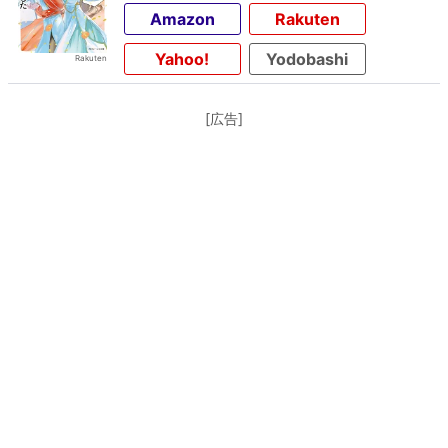
Amazon
Rakuten
Yahoo!
Yodobashi
[広告]