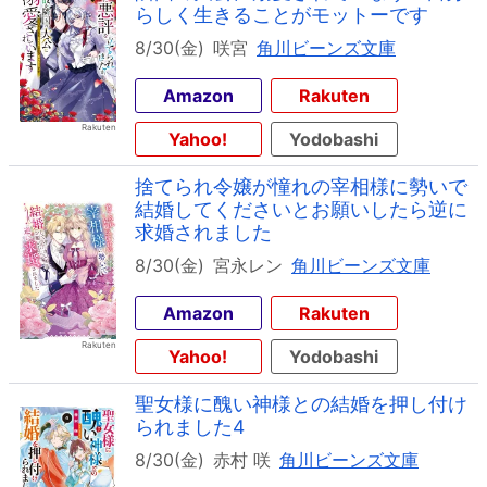
らしく生きることがモットーです
8/30(金)
咲宮
角川ビーンズ文庫
Amazon
Rakuten
Yahoo!
Yodobashi
捨てられ令嬢が憧れの宰相様に勢いで
結婚してくださいとお願いしたら逆に
求婚されました
8/30(金)
宮永レン
角川ビーンズ文庫
Amazon
Rakuten
Yahoo!
Yodobashi
聖女様に醜い神様との結婚を押し付け
られました4
8/30(金)
赤村 咲
角川ビーンズ文庫