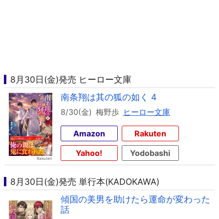
8月30日(金)発売 ヒーロー文庫
南条翔は其の狐の如く 4
8/30(金)
梅野歩
ヒーロー文庫
Amazon
Rakuten
Yahoo!
Yodobashi
8月30日(金)発売 単行本(KADOKAWA)
傾国の美男を助けたら運命が変わった
話