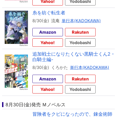
Yahoo!
Yodobashi
糸を紡ぐ転生者
8/30(金)
流庵
単行本(KADOKAWA)
Amazon
Rakuten
Yahoo!
Yodobashi
追加戦士になりたくない黒騎士くん2 -
白騎士編-
8/30(金)
くろかた
単行本(KADOKAWA)
Amazon
Rakuten
Yahoo!
Yodobashi
8月30日(金)発売 Ｍノベルス
冒険者をクビになったので、錬金術師