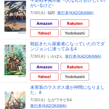
宇宙戦争掲示板 -1人なんかおかしいの
がいるけど-
7/30(火)
福郎
単行本(KADOKAWA)
Amazon
Rakuten
Yahoo!
Yodobashi
朝起きたら探索者になっていたのでダ
ンジョンに潜ってみる4
7/30(火)
いかぽん
単行本(KADOKAWA)
Amazon
Rakuten
Yahoo!
Yodobashi
未実装のラスボス達が仲間になりまし
た。8
7/30(火)
ながワサビ64
単行本(KADOKAWA)