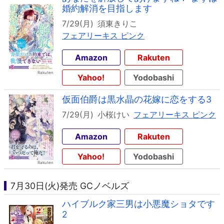
婚約解消を目指します
7/29(月)
須東きりこ
フェアリーキス ピンク
Amazon
Rakuten
Yahoo!
Yodobashi
仮面伯爵は黒水晶の花嫁に恋をする3
7/29(月)
小桜けい
フェアリーキス ピンク
Amazon
Rakuten
Yahoo!
Yodobashi
7月30日(火)発売 GCノベルズ
ハイブルク家三男は小悪魔ショタです
2