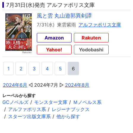
7月31日(水)発売 アルファポリス文庫
風と雲 丸山遊郭異剣譚
7/31(水)
東雲紫雨
アルファポリス文庫
Amazon
Rakuten
Yahoo!
Yodobashi
1
2
3
4
5
6
2024年6月
2024年7月
2024年8月
レーベルから探す
GCノベルズ
モンスター文庫
Ｍノベルス系
アルファポリス系
レジーナブックス
スターツ出版文庫系
他から探す