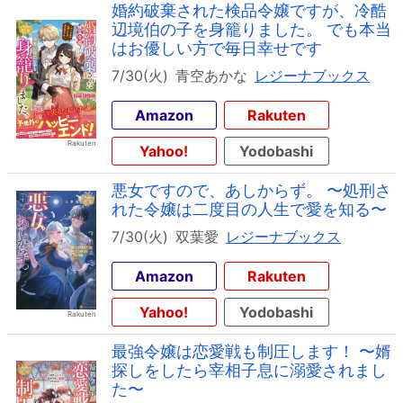
婚約破棄された検品令嬢ですが、冷酷
辺境伯の子を身籠りました。 でも本当
はお優しい方で毎日幸せです
7/30(火)
青空あかな
レジーナブックス
Amazon
Rakuten
Yahoo!
Yodobashi
悪女ですので、あしからず。 〜処刑さ
れた令嬢は二度目の人生で愛を知る〜
7/30(火)
双葉愛
レジーナブックス
Amazon
Rakuten
Yahoo!
Yodobashi
最強令嬢は恋愛戦も制圧します！ 〜婿
探しをしたら宰相子息に溺愛されまし
た〜