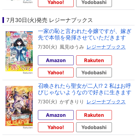
Yahoo!
Yodobashi
7月30日(火)発売 レジーナブックス
一家の恥と言われた令嬢ですが、嫁ぎ
先で本領を発揮させていただきます
7/30(火)
風見ゆうみ
レジーナブックス
Amazon
Rakuten
Yahoo!
Yodobashi
召喚されたら聖女が二人!? 2 私はお呼
びじゃないようなので好きに生きます
7/30(火)
かずきりり
レジーナブックス
Amazon
Rakuten
Yahoo!
Yodobashi