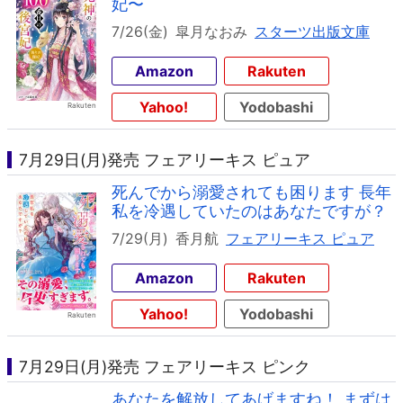
妃〜
7/26(金)
皐月なおみ
スターツ出版文庫
Amazon
Rakuten
Yahoo!
Yodobashi
7月29日(月)発売 フェアリーキス ピュア
死んでから溺愛されても困ります 長年
私を冷遇していたのはあなたですが？
7/29(月)
香月航
フェアリーキス ピュア
Amazon
Rakuten
Yahoo!
Yodobashi
7月29日(月)発売 フェアリーキス ピンク
あなたを解放してあげますね！ まずは