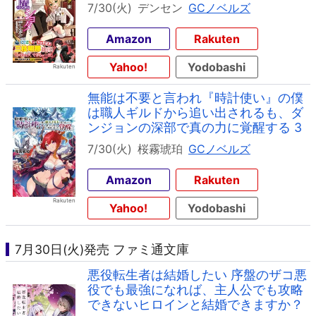
7/30(火)
デンセン
GCノベルズ
Amazon
Rakuten
Yahoo!
Yodobashi
無能は不要と言われ『時計使い』の僕
は職人ギルドから追い出されるも、ダ
ンジョンの深部で真の力に覚醒する 3
7/30(火)
桜霧琥珀
GCノベルズ
Amazon
Rakuten
Yahoo!
Yodobashi
7月30日(火)発売 ファミ通文庫
悪役転生者は結婚したい 序盤のザコ悪
役でも最強になれば、主人公でも攻略
できないヒロインと結婚できますか？