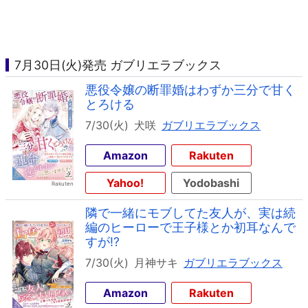
7月30日(火)発売 ガブリエラブックス
悪役令嬢の断罪婚はわずか三分で甘く
とろける
7/30(火)
犬咲
ガブリエラブックス
Amazon
Rakuten
Yahoo!
Yodobashi
隣で一緒にモブしてた友人が、実は続
編のヒーローで王子様とか初耳なんで
すが!?
7/30(火)
月神サキ
ガブリエラブックス
Amazon
Rakuten