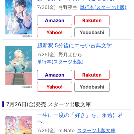
7/26(金)
冬野夜空
単行本(スターツ出版)
Amazon
Rakuten
Yahoo!
Yodobashi
超新釈 5分後にエモい古典文学
7/26(金)
野月よひら
単行本(スターツ出版)
Amazon
Rakuten
Yahoo!
Yodobashi
7月26日(金)発売 スターツ出版文庫
一生に一度の「好き」を、永遠に君
へ。
7/26(金)
miNato
スターツ出版文庫