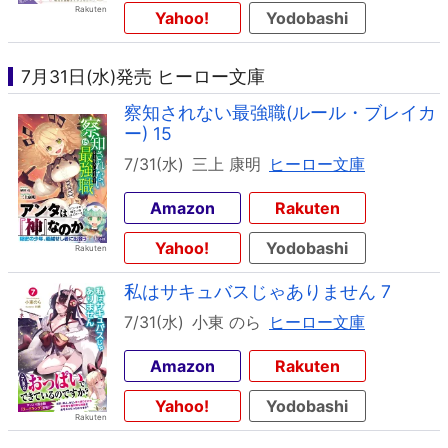
Yahoo!
Yodobashi
7月31日(水)発売 ヒーロー文庫
察知されない最強職(ルール・ブレイカ
ー) 15
7/31(水)
三上 康明
ヒーロー文庫
Amazon
Rakuten
Yahoo!
Yodobashi
私はサキュバスじゃありません 7
7/31(水)
小東 のら
ヒーロー文庫
Amazon
Rakuten
Yahoo!
Yodobashi