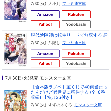
7/30(火)
大小判
ファミ通文庫
Amazon
Rakuten
Yahoo!
Yodobashi
現代陰陽師は転生リードで無双する 肆
7/30(火)
爪隠し
ファミ通文庫
Amazon
Rakuten
Yahoo!
Yodobashi
7月30日(火)発売 モンスター文庫
【合本版ラノベ】宝くじで40億当たっ
たんだけど異世界に移住する (全18巻
収録) 【特典SS付き】
7/30(火)
すずの木くろ
モンスター文庫