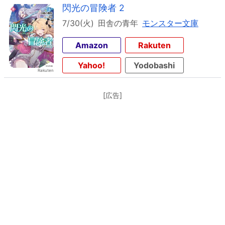
閃光の冒険者 2
7/30(火)
田舎の青年
モンスター文庫
Amazon
Rakuten
Yahoo!
Yodobashi
[広告]