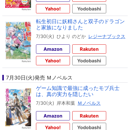
Yahoo!
Yodobashi
転生初日に妖精さんと双子のドラゴン
と家族になりました
7/30(火)
ひより のどか
レジーナブックス
Amazon
Rakuten
Yahoo!
Yodobashi
7月30日(火)発売 Ｍノベルス
ゲーム知識で最強に成ったモブ兵士
は、真の実力を隠したい
7/30(火)
岸本和葉
Ｍノベルス
Amazon
Rakuten
Yahoo!
Yodobashi