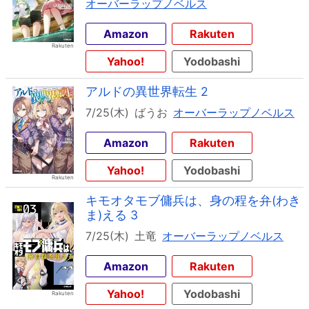
オーバーラップノベルス
Amazon
Rakuten
Yahoo!
Yodobashi
アルドの異世界転生 2
7/25(木)
ばうお
オーバーラップノベルス
Amazon
Rakuten
Yahoo!
Yodobashi
キモオタモブ傭兵は、身の程を弁(わき
ま)える 3
7/25(木)
土竜
オーバーラップノベルス
Amazon
Rakuten
Yahoo!
Yodobashi