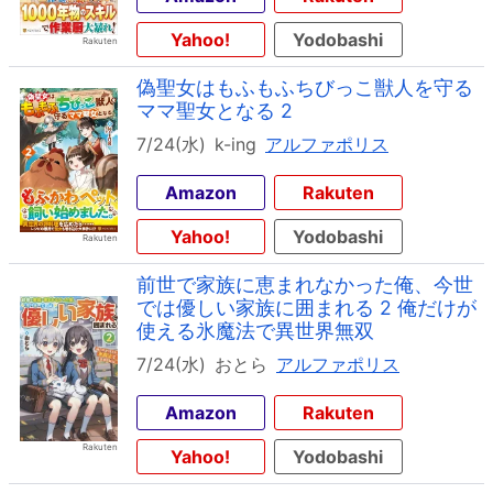
Yahoo!
Yodobashi
偽聖女はもふもふちびっこ獣人を守る
ママ聖女となる 2
7/24(水)
k-ing
アルファポリス
Amazon
Rakuten
Yahoo!
Yodobashi
前世で家族に恵まれなかった俺、今世
では優しい家族に囲まれる 2 俺だけが
使える氷魔法で異世界無双
7/24(水)
おとら
アルファポリス
Amazon
Rakuten
Yahoo!
Yodobashi