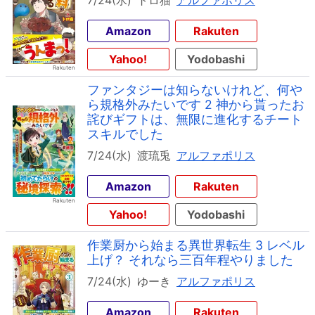
7/24(水)
トロ猫
アルファポリス
Amazon
Rakuten
Yahoo!
Yodobashi
ファンタジーは知らないけれど、何や
ら規格外みたいです 2 神から貰ったお
詫びギフトは、無限に進化するチート
スキルでした
7/24(水)
渡琉兎
アルファポリス
Amazon
Rakuten
Yahoo!
Yodobashi
作業厨から始まる異世界転生 3 レベル
上げ？ それなら三百年程やりました
7/24(水)
ゆーき
アルファポリス
Amazon
Rakuten