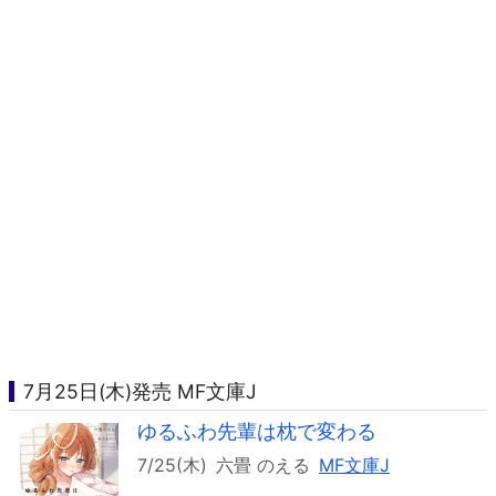
7月25日(木)発売 MF文庫J
ゆるふわ先輩は枕で変わる
7/25(木)
六畳 のえる
MF文庫J