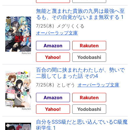
無能と蔑まれた貴族の九男は最強へ至
るも、その自覚がないまま無双する 1
7/25(木)
メグリくくる
オーバーラップ文庫
Amazon
Rakuten
Yahoo!
Yodobashi
百合の間に挟まれたわたしが、勢いで
二股してしまった話 その4
7/25(木)
としぞう
オーバーラップ文庫
Amazon
Rakuten
Yahoo!
Yodobashi
自分をSSS級だと思い込んでいるC級魔
術学生 1