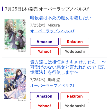
7月25日(木)発売 オーバーラップノベルスf
暗殺者は不死の魔女を殺したい
7/25(木)
Mikura
オーバーラップノベルスf
Amazon
Rakuten
Yahoo!
Yodobashi
貴方達には後悔さえもさせません！ 〜
可愛げのない悪女と言われたので【記
憶魔法】を行使します〜
7/25(木)
川崎 悠
オーバーラップノベルスf
Amazon
Rakuten
Yahoo!
Yodobashi