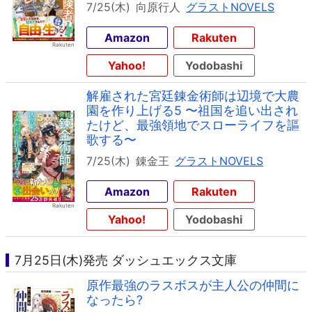
7/25(木)
向原行人
グラストNOVELS
Amazon
Rakuten
Yahoo!
Yodobashi
解雇された宮廷錬金術師は辺境で大農
園を作り上げる5 〜祖国を追い出され
たけど、最強領地でスローライフを謳
歌する〜
7/25(木)
錬金王
グラストNOVELS
Amazon
Rakuten
Yahoo!
Yodobashi
7月25日(木)発売 ダッシュエックス文庫
原作最強のラスボスが主人公の仲間に
なったら?