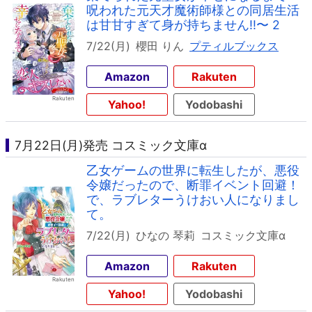
呪われた元天才魔術師様との同居生活
は甘甘すぎて身が持ちません!!〜 2
7/22(月)
櫻田 りん
プティルブックス
Amazon
Rakuten
Yahoo!
Yodobashi
7月22日(月)発売 コスミック文庫α
乙女ゲームの世界に転生したが、悪役
令嬢だったので、断罪イベント回避！
で、ラブレターうけおい人になりまし
て。
7/22(月)
ひなの 琴莉
コスミック文庫α
Amazon
Rakuten
Yahoo!
Yodobashi