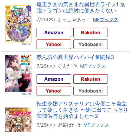
竜王さまの気ままな異世界ライフ1 最
強ドラゴンは絶対に働きたくない
7/25(木)
よっしゃあっ！
MFブックス
Amazon
Rakuten
Yahoo!
Yodobashi
赤ん坊の異世界ハイハイ奮闘録3
7/25(木)
そえだ 信
MFブックス
Amazon
Rakuten
Yahoo!
Yodobashi
転生令嬢アリステリアは今度こそ自立
して楽しく生きる 〜街に出てこっそり
知識供与を始めました〜2
7/25(木)
野菜ばたけ
MFブックス