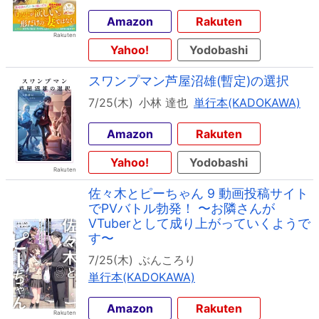
Amazon
Rakuten
Yahoo!
Yodobashi
スワンプマン芦屋沼雄(暫定)の選択
7/25(木)
小林 達也
単行本(KADOKAWA)
Amazon
Rakuten
Yahoo!
Yodobashi
佐々木とピーちゃん 9 動画投稿サイト
でPVバトル勃発！ 〜お隣さんが
VTuberとして成り上がっていくようで
す〜
7/25(木)
ぶんころり
単行本(KADOKAWA)
Amazon
Rakuten