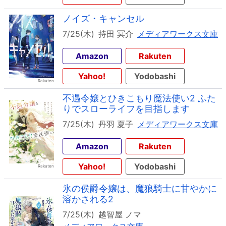
ノイズ・キャンセル
7/25(木)
持田 冥介
メディアワークス文庫
Amazon
Rakuten
Yahoo!
Yodobashi
不遇令嬢とひきこもり魔法使い2 ふた
りでスローライフを目指します
7/25(木)
丹羽 夏子
メディアワークス文庫
Amazon
Rakuten
Yahoo!
Yodobashi
氷の侯爵令嬢は、魔狼騎士に甘やかに
溶かされる2
7/25(木)
越智屋 ノマ