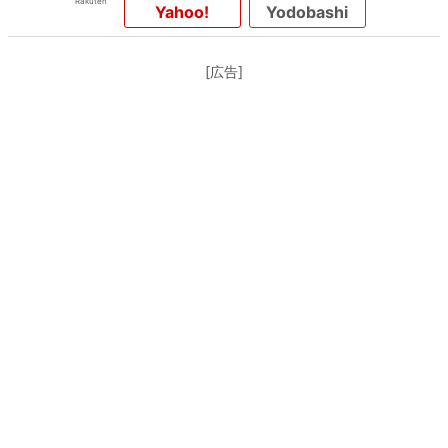
Yahoo!
Yodobashi
[広告]