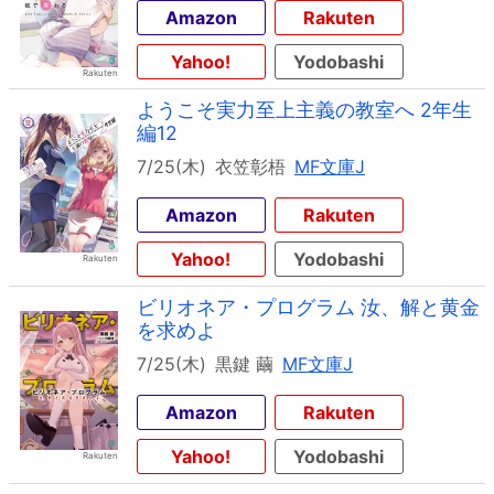
Amazon
Rakuten
Yahoo!
Yodobashi
ようこそ実力至上主義の教室へ 2年生
編12
7/25(木)
衣笠彰梧
MF文庫J
Amazon
Rakuten
Yahoo!
Yodobashi
ビリオネア・プログラム 汝、解と黄金
を求めよ
7/25(木)
黒鍵 繭
MF文庫J
Amazon
Rakuten
Yahoo!
Yodobashi