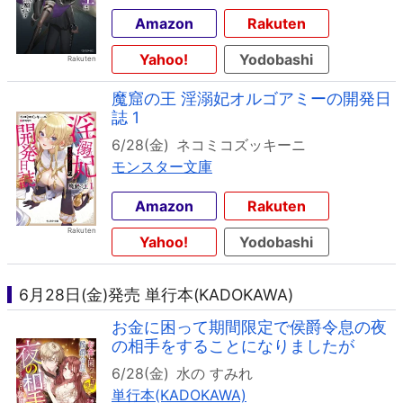
Amazon
Rakuten
Yahoo!
Yodobashi
魔窟の王 淫溺妃オルゴアミーの開発日
誌 1
6/28(金)
ネコミコズッキーニ
モンスター文庫
Amazon
Rakuten
Yahoo!
Yodobashi
6月28日(金)発売 単行本(KADOKAWA)
お金に困って期間限定で侯爵令息の夜
の相手をすることになりましたが
6/28(金)
水の すみれ
単行本(KADOKAWA)