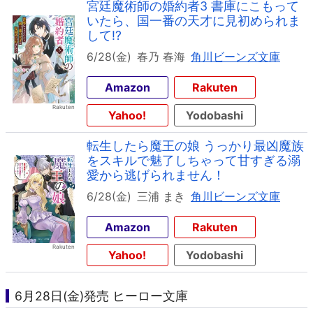
宮廷魔術師の婚約者3 書庫にこもって
いたら、国一番の天才に見初められま
して!?
6/28(金)
春乃 春海
角川ビーンズ文庫
Amazon
Rakuten
Yahoo!
Yodobashi
転生したら魔王の娘 うっかり最凶魔族
をスキルで魅了しちゃって甘すぎる溺
愛から逃げられません！
6/28(金)
三浦 まき
角川ビーンズ文庫
Amazon
Rakuten
Yahoo!
Yodobashi
6月28日(金)発売 ヒーロー文庫