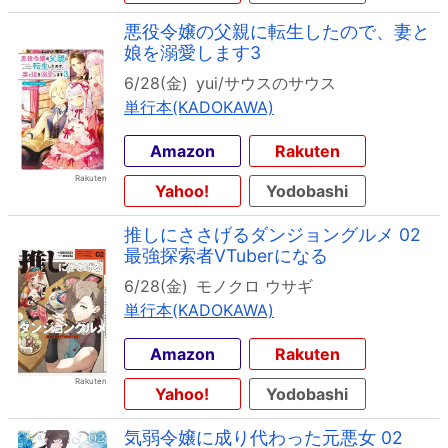
悪役令嬢の父親に転生したので、妻と
娘を溺愛します3
6/28(金)
yui/サウスのサウス
単行本(KADOKAWA)
Amazon
Rakuten
Yahoo!
Yodobashi
推しにささげるダンジョングルメ 02
最強探索者VTuberになる
6/28(金)
モノクロ ウサギ
単行本(KADOKAWA)
Amazon
Rakuten
Yahoo!
Yodobashi
気弱令嬢に成り代わった元悪女 02