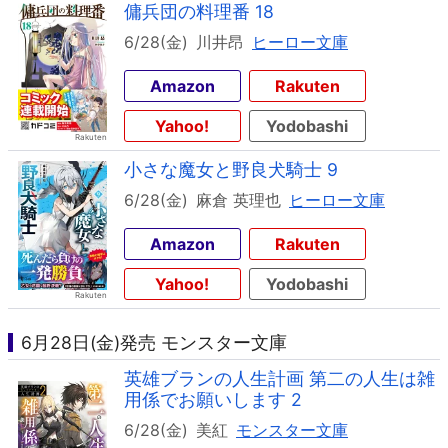
傭兵団の料理番 18
6/28(金)
川井昂
ヒーロー文庫
Amazon
Rakuten
Yahoo!
Yodobashi
小さな魔女と野良犬騎士 9
6/28(金)
麻倉 英理也
ヒーロー文庫
Amazon
Rakuten
Yahoo!
Yodobashi
6月28日(金)発売 モンスター文庫
英雄ブランの人生計画 第二の人生は雑
用係でお願いします 2
6/28(金)
美紅
モンスター文庫