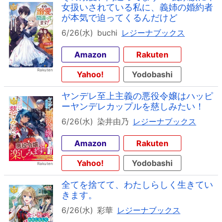
女扱いされている私に、義姉の婚約者
が本気で迫ってくるんだけど
6/26(水)
buchi
レジーナブックス
Amazon
Rakuten
Yahoo!
Yodobashi
ヤンデレ至上主義の悪役令嬢はハッピ
ーヤンデレカップルを慈しみたい！
6/26(水)
染井由乃
レジーナブックス
Amazon
Rakuten
Yahoo!
Yodobashi
全てを捨てて、わたしらしく生きてい
きます。
6/26(水)
彩華
レジーナブックス