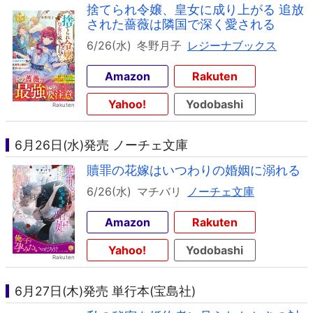
捨てられ令嬢、皇女に成り上がる 追放
された薔薇は隣国で深く愛される
6/26(水)
冬野月子
レジーナブックス
Amazon
Rakuten
Yahoo!
Yodobashi
6月26日(水)発売 ノーチェ文庫
贖罪の花嫁はいつわりの婚姻に溺れる
6/26(水)
マチバリ
ノーチェ文庫
Amazon
Rakuten
Yahoo!
Yodobashi
6月27日(木)発売 単行本(宝島社)