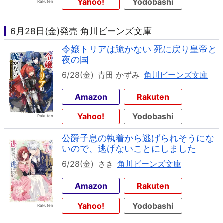
Yahoo!
Yodobashi
6月28日(金)発売 角川ビーンズ文庫
令嬢トリアは跪かない 死に戻り皇帝と
夜の国
6/28(金)
青田 かずみ
角川ビーンズ文庫
Amazon
Rakuten
Yahoo!
Yodobashi
公爵子息の執着から逃げられそうにな
いので、逃げないことにしました
6/28(金)
さき
角川ビーンズ文庫
Amazon
Rakuten
Yahoo!
Yodobashi