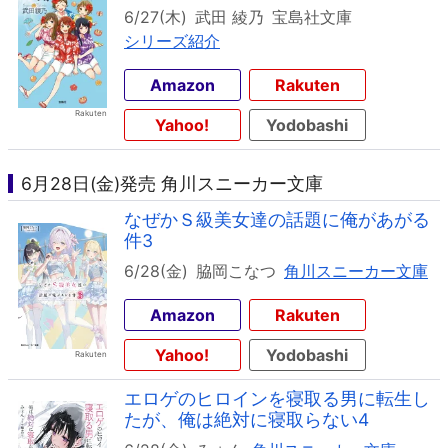
6/27(木)
武田 綾乃
宝島社文庫
シリーズ紹介
Amazon
Rakuten
Yahoo!
Yodobashi
6月28日(金)発売 角川スニーカー文庫
なぜかＳ級美女達の話題に俺があがる
件3
6/28(金)
脇岡こなつ
角川スニーカー文庫
Amazon
Rakuten
Yahoo!
Yodobashi
エロゲのヒロインを寝取る男に転生し
たが、俺は絶対に寝取らない4