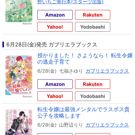
野いちご単行本(スターツ出版)
Amazon
Rakuten
Yahoo!
Yodobashi
6月28日(金)発売 ガブリエラブックス
授かりました！ さようなら！ 転生令嬢
の逃走子育て
6/28(金)
七福さゆり
ガブリエラブックス
Amazon
Rakuten
Yahoo!
Yodobashi
転生令嬢は最強メンタルでラスボス貴
公子を攻略します
6/28(金)
山野辺りり
ガブリエラブックス