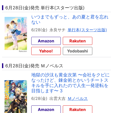
6月28日(金)発売 単行本(スターツ出版)
いつまでもずっと、あの夏と君を忘れ
ない
6/28(金)
永良サチ
単行本(スターツ出版)
Amazon
Rakuten
Yahoo!
Yodobashi
6月28日(金)発売 Ｍノベルス
地獄の沙汰も黄金次第 〜会社をクビに
なったけど、錬金術とかいうチートス
キルを手に入れたので人生一発逆転を
目指します〜 3
6/28(金)
出雲大吉
Ｍノベルス
Amazon
Rakuten