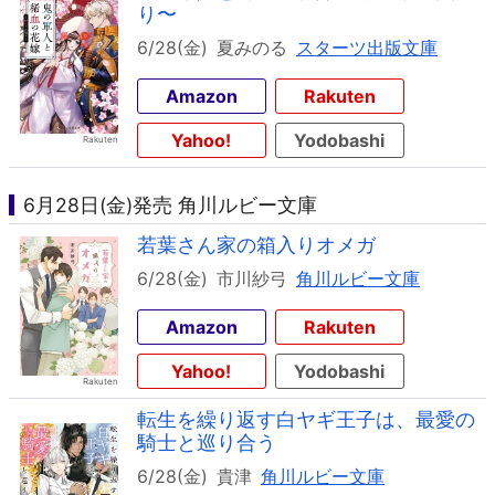
り〜
6/28(金)
夏みのる
スターツ出版文庫
Amazon
Rakuten
Yahoo!
Yodobashi
6月28日(金)発売 角川ルビー文庫
若葉さん家の箱入りオメガ
6/28(金)
市川紗弓
角川ルビー文庫
Amazon
Rakuten
Yahoo!
Yodobashi
転生を繰り返す白ヤギ王子は、最愛の
騎士と巡り合う
6/28(金)
貴津
角川ルビー文庫