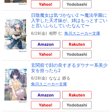
Yahoo!
Yodobashi
日陰魔女は気づかない2 〜魔法学園に
入学した天才妹が、姉はもっとすごい
と言いふらしていたなんて〜
6/28(金)
相野 仁
角川スニーカー文庫
Amazon
Rakuten
Yahoo!
Yodobashi
玄関前で顔の良すぎるダウナー系美少
女を拾ったら2
6/28(金)
ななよ 廻る
角川スニーカー文庫
Amazon
Rakuten
Yahoo!
Yodobashi