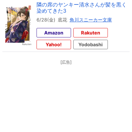
隣の席のヤンキー清水さんが髪を黒く
染めてきた3
6/28(金)
底花
角川スニーカー文庫
Amazon
Rakuten
Yahoo!
Yodobashi
[広告]