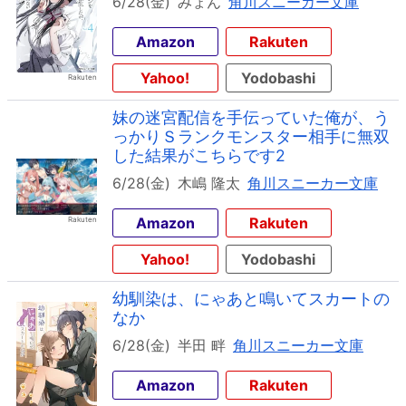
6/28(金)
みょん
角川スニーカー文庫
Amazon
Rakuten
Yahoo!
Yodobashi
妹の迷宮配信を手伝っていた俺が、う
っかりＳランクモンスター相手に無双
した結果がこちらです2
6/28(金)
木嶋 隆太
角川スニーカー文庫
Amazon
Rakuten
Yahoo!
Yodobashi
幼馴染は、にゃあと鳴いてスカートの
なか
6/28(金)
半田 畔
角川スニーカー文庫
Amazon
Rakuten