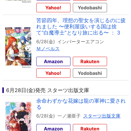
Yahoo!
Yodobashi
苦節四年、理想の聖女を演じるのに疲
れました 〜便利屋扱いする国は捨
て“白魔導士”となり旅に出る〜 ： 3
6/28(金)
インバーターエアコン
Ｍノベルス
Amazon
Rakuten
Yahoo!
Yodobashi
6月28日(金)発売 スターツ出版文庫
余命わずかな花嫁は龍の軍神に愛され
る
6/28(金)
一ノ瀬亜子
スターツ出版文庫
Amazon
Rakuten