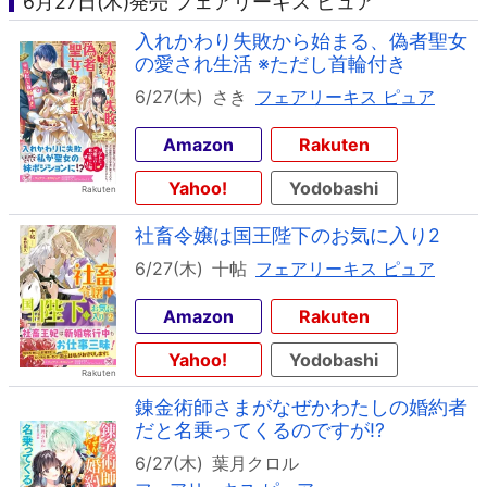
6月27日(木)発売 フェアリーキス ピュア
入れかわり失敗から始まる、偽者聖女
の愛され生活 ※ただし首輪付き
6/27(木)
さき
フェアリーキス ピュア
Amazon
Rakuten
Yahoo!
Yodobashi
社畜令嬢は国王陛下のお気に入り2
6/27(木)
十帖
フェアリーキス ピュア
Amazon
Rakuten
Yahoo!
Yodobashi
錬金術師さまがなぜかわたしの婚約者
だと名乗ってくるのですが!?
6/27(木)
葉月クロル