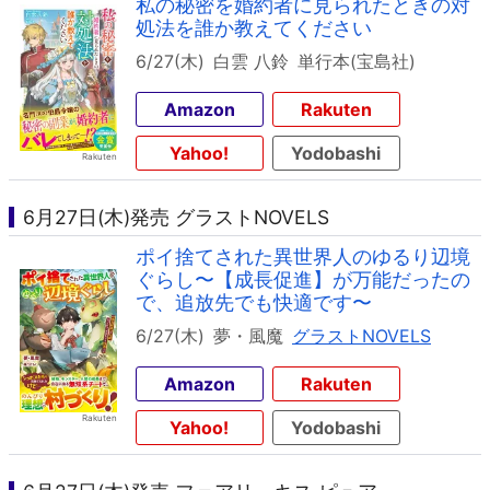
私の秘密を婚約者に見られたときの対
処法を誰か教えてください
6/27(木)
白雲 八鈴
単行本(宝島社)
Amazon
Rakuten
Yahoo!
Yodobashi
6月27日(木)発売 グラストNOVELS
ポイ捨てされた異世界人のゆるり辺境
ぐらし〜【成長促進】が万能だったの
で、追放先でも快適です〜
6/27(木)
夢・風魔
グラストNOVELS
Amazon
Rakuten
Yahoo!
Yodobashi