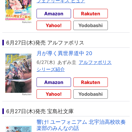
フェアリーキス ピュア
Amazon
Rakuten
Yahoo!
Yodobashi
6月27日(木)発売 アルファポリス
月が導く異世界道中 20
6/27(木)
あずみ圭
アルファポリス
シリーズ紹介
Amazon
Rakuten
Yahoo!
Yodobashi
6月27日(木)発売 宝島社文庫
響け! ユーフォニアム 北宇治高校吹奏
楽部のみんなの話