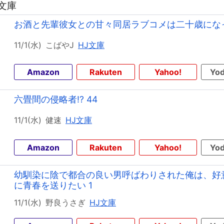
J文庫
お酒と先輩彼女との甘々同居ラブコメは二十歳になっ
11/1(水)
こばやJ
HJ文庫
Amazon
Rakuten
Yahoo!
Yod
六畳間の侵略者!? 44
11/1(水)
健速
HJ文庫
Amazon
Rakuten
Yahoo!
Yod
幼馴染に陰で都合の良い男呼ばわりされた俺は、好
に青春を送りたい 1
11/1(水)
野良うさぎ
HJ文庫