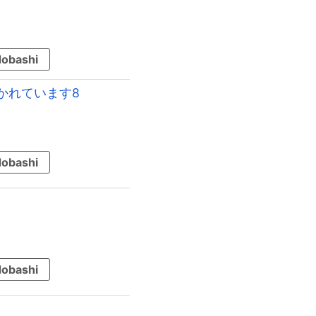
obashi
かれています8
obashi
obashi