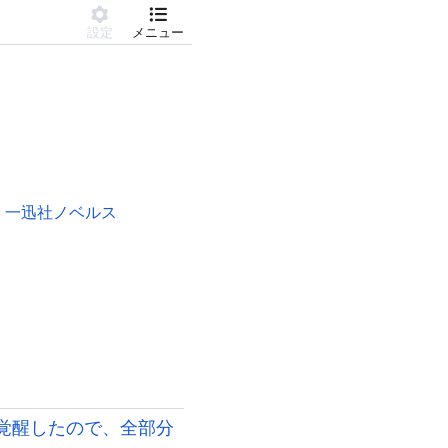
設定
メニュー
一迅社ノベルス
覚醒したので、全部分