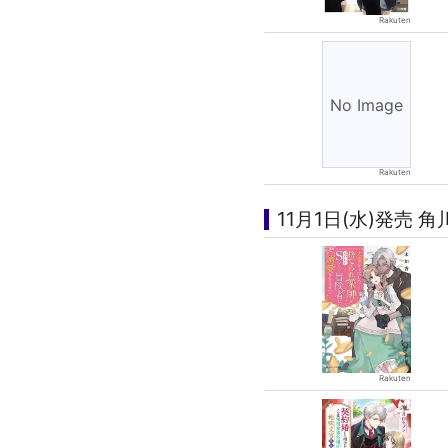
11月1日(水)発売 