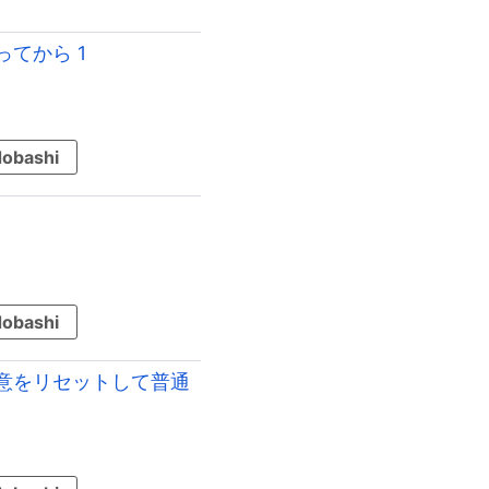
てから 1
obashi
obashi
意をリセットして普通