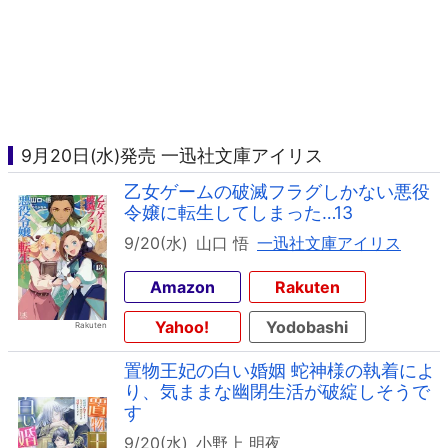
9月20日(水)発売 一迅社文庫アイリス
乙女ゲームの破滅フラグしかない悪役
令嬢に転生してしまった…13
9/20(水)
山口 悟
一迅社文庫アイリス
Amazon
Rakuten
Yahoo!
Yodobashi
置物王妃の白い婚姻 蛇神様の執着によ
り、気ままな幽閉生活が破綻しそうで
す
9/20(水)
小野上 明夜