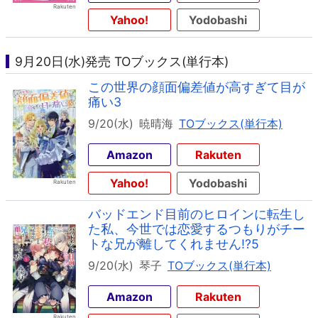
Yahoo!
Yodobashi
9月20日(水)発売 TOブックス(単行本)
この世界の顔面偏差値が高すぎて目が
痛い3
9/20(水)
暁晴海
TOブックス(単行本)
Amazon
Rakuten
Yahoo!
Yodobashi
バッドエンド目前のヒロインに転生し
た私、今世では恋愛するつもりがチー
トな兄が離してくれません!?5
9/20(水)
琴子
TOブックス(単行本)
Amazon
Rakuten