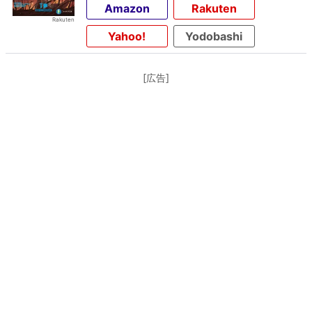
Amazon
Rakuten
Yahoo!
Yodobashi
[広告]