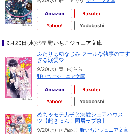
9/20(水)
麻生 ミカリ
ティアラ文庫
Amazon
Rakuten
Yahoo!
Yodobashi
9月20日(水)発売 野いちごジュニア文庫
ふたりは幼なじみ クールな執事の甘す
ぎる溺愛♡
9/20(水)
青山そらら
野いちごジュニア文庫
Amazon
Rakuten
Yahoo!
Yodobashi
めちゃモテ男子と溺愛シェアハウス
♡【超きゅん！同居ラブ祭】
9/20(水)
雨乃めこ
野いちごジュニア文庫