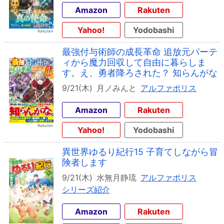
Amazon
Rakuten
Yahoo!
Yodobashi
最強付与術師の成長革命 追放元パーテ
ィから魔力回収して自由に暮らしま
す。え、勇者降ろされた？ 知らんがな
9/21(木)
月ノみんと
アルファポリス
Amazon
Rakuten
Yahoo!
Yodobashi
異世界ゆるり紀行15 子育てしながら冒
険者します
9/21(木)
水無月静琉
アルファポリス
シリーズ紹介
Amazon
Rakuten