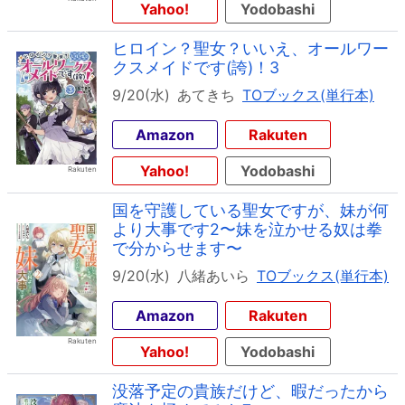
Yahoo!
Yodobashi
ヒロイン？聖女？いいえ、オールワー
クスメイドです(誇)！3
9/20(水)
あてきち
TOブックス(単行本)
Amazon
Rakuten
Yahoo!
Yodobashi
国を守護している聖女ですが、妹が何
より大事です2〜妹を泣かせる奴は拳
で分からせます〜
9/20(水)
八緒あいら
TOブックス(単行本)
Amazon
Rakuten
Yahoo!
Yodobashi
没落予定の貴族だけど、暇だったから