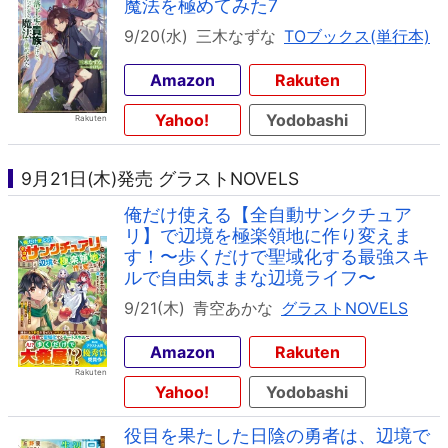
魔法を極めてみた7
9/20(水)
三木なずな
TOブックス(単行本)
Amazon
Rakuten
Yahoo!
Yodobashi
9月21日(木)発売 グラストNOVELS
俺だけ使える【全自動サンクチュア
リ】で辺境を極楽領地に作り変えま
す！〜歩くだけで聖域化する最強スキ
ルで自由気ままな辺境ライフ〜
9/21(木)
青空あかな
グラストNOVELS
Amazon
Rakuten
Yahoo!
Yodobashi
役目を果たした日陰の勇者は、辺境で