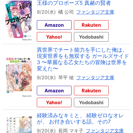
王様のプロポーズ5 真赭の賢者
9/20(水)
橘 公司
ファンタジア文庫
Amazon
Rakuten
Yahoo!
Yodobashi
異世界でチート能力を手にした俺は、
現実世界をも無双する ガールズサイド
3 〜華麗なる乙女たちの冒険は世界を
変えた〜
9/20(水)
琴平 稜
ファンタジア文庫
Amazon
Rakuten
Yahoo!
Yodobashi
経験済みなキミと、 経験ゼロなオレ
が、 お付き合いする話。その7
9/20(水)
長岡 マキ子
ファンタジア文庫