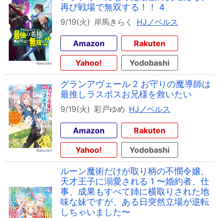
再び戦場で無双する！！ 4
9/19(火)
岸馬きらく
HJノベルス
Amazon
Rakuten
Yahoo!
Yodobashi
グランアヴェール 2 お守りの魔導師は
最推しラスボスお兄様を救いたい
9/19(火)
彩戸ゆめ
HJノベルス
Amazon
Rakuten
Yahoo!
Yodobashi
ルーン魔術だけが取り柄の不憫令嬢、
天才王子に溺愛される 1 〜婚約者、仕
事、成果もすべて姉に横取りされた地
味な妹ですが、ある日突然立場が逆転
しちゃいました〜