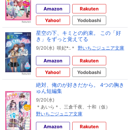
Amazon
Rakuten
Yahoo!
Yodobashi
星空の下、キミとの約束。 この「好
き」をずっと覚えてる
9/20(水)
咲妃*:.＊
野いちごジュニア文庫
Amazon
Rakuten
Yahoo!
Yodobashi
絶対、俺のが好きだから。 4つの胸き
ゅん短編集
9/20(水)
＊あいら＊、三倉千夜、十和（仮）
野いちごジュニア文庫
Amazon
Rakuten