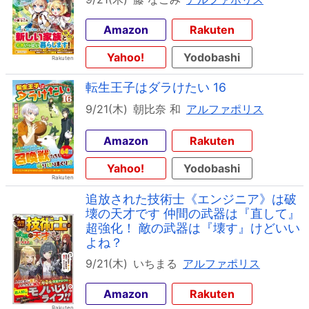
Amazon
Rakuten
Yahoo!
Yodobashi
転生王子はダラけたい 16
9/21(木)
朝比奈 和
アルファポリス
Amazon
Rakuten
Yahoo!
Yodobashi
追放された技術士《エンジニア》は破
壊の天才です 仲間の武器は『直して』
超強化！ 敵の武器は『壊す』けどいい
よね？
9/21(木)
いちまる
アルファポリス
Amazon
Rakuten