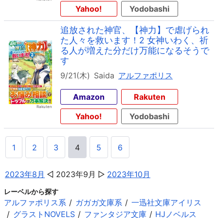
Yahoo!
Yodobashi
追放された神官、【神力】で虐げられ
た人々を救います！2 女神いわく、祈
る人が増えた分だけ万能になるそうで
す
9/21(木)
Saida
アルファポリス
Amazon
Rakuten
Yahoo!
Yodobashi
1
2
3
4
5
6
2023年8月
2023年9月
2023年10月
レーベルから探す
アルファポリス系
ガガガ文庫系
一迅社文庫アイリス
グラストNOVELS
ファンタジア文庫
HJノベルス