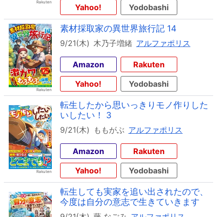
Yahoo!
Yodobashi
素材採取家の異世界旅行記 14
9/21(木)
木乃子増緒
アルファポリス
Amazon
Rakuten
Yahoo!
Yodobashi
転生したから思いっきりモノ作りした
いしたい！ 3
9/21(木)
ももがぶ
アルファポリス
Amazon
Rakuten
Yahoo!
Yodobashi
転生しても実家を追い出されたので、
今度は自分の意志で生きていきます
9/21(木)
藤 なごみ
アルファポリス