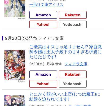
一迅社文庫アイリス
Amazon
Rakuten
Yahoo!
Yodobashi
9月20日(水)発売 ティアラ文庫
ご褒美はキスじゃ足りません!? 家庭教
師令嬢は王太子殿下の甘すぎる求愛に
たじたじです!
9/20(水)
月神 サキ
ティアラ文庫
Amazon
Rakuten
Yahoo!
Yodobashi
とにかく顔がいい上官(じつは魔王)に
結婚を迫られてます!