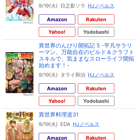
9/19(火)
日之影ソラ
HJノベルス
Amazon
Rakuten
Yahoo!
Yodobashi
異世界のんびり開拓記 5 -平凡サラリ
ーマン、万能自在のビルド＆クラフト
スキルで、気ままなスローライフ開拓
始めます！-
9/19(火)
タライ和治
HJノベルス
Amazon
Rakuten
Yahoo!
Yodobashi
異世界料理道31
9/19(火)
EDA
HJノベルス
Amazon
Rakuten