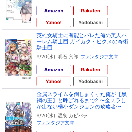
Amazon
Rakuten
Yahoo!
Yodobashi
英雄女騎士に有能とバレた俺の美人ハ
ーレム騎士団 ガイカク・ヒクメの奇術
騎士団
9/20(水)
明石 六郎
ファンタジア文庫
Amazon
Rakuten
Yahoo!
Yodobashi
金属スライムを倒しまくった俺が【黒
鋼の王】と呼ばれるまで2 〜金スラし
か出ない極小ダンジョンの攻略者〜
9/20(水)
温泉 カピバラ
ファンタジア文庫