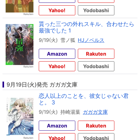
Yahoo!
Yodobashi
貰った三つの外れスキル、合わせたら
最強でした 1
9/19(火)
雪ノ狐
HJノベルス
Amazon
Rakuten
Yahoo!
Yodobashi
9月19日(火)発売 ガガガ文庫
恋人以上のことを、彼女じゃない君
と。 3
9/19(火)
持崎湯葉
ガガガ文庫
Amazon
Rakuten
Yahoo!
Yodobashi