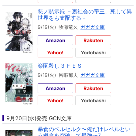
悪ノ黙示録 －裏社会の帝王、死して異
世界をも支配する－
9/19(火)
牧瀬竜久
ガガガ文庫
Amazon
Rakuten
Yahoo!
Yodobashi
楽園殺し 3 ＦＥＳ
9/19(火)
呂暇郁夫
ガガガ文庫
Amazon
Rakuten
Yahoo!
Yodobashi
9月20日(水)発売 GCN文庫
暴食のベルセルク〜俺だけレベルとい
う概念を突破して最強〜7