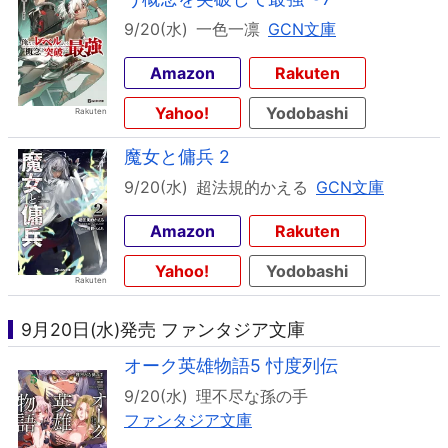
9/20(水)
一色一凛
GCN文庫
Amazon
Rakuten
Yahoo!
Yodobashi
魔女と傭兵 2
9/20(水)
超法規的かえる
GCN文庫
Amazon
Rakuten
Yahoo!
Yodobashi
9月20日(水)発売 ファンタジア文庫
オーク英雄物語5 忖度列伝
9/20(水)
理不尽な孫の手
ファンタジア文庫