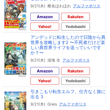
9/21(木)
椎名ほわほわ
アルファポリス
Amazon
Rakuten
Yahoo!
Yodobashi
アンデッドに転生したので日陰から異
世界を攻略します2 〜不死者だけど楽
しい異世界ライフを送っていいです
か？〜
9/21(木)
深海 生
アルファポリス
Amazon
Rakuten
Yahoo!
Yodobashi
引きこもり転生エルフ、仕方なく旅に
出る 3
9/21(木)
Greis
アルファポリス