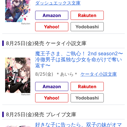
ダッシュエックス文庫
Amazon
Rakuten
Yahoo!
Yodobashi
8月25日(金)発売 ケータイ小説文庫
魔王子さま、ご執心！ 2nd season2〜
冷徹男子は孤独な少女を命がけで奪い
返す〜
8/25(金)
＊あいら＊
ケータイ小説文庫
Amazon
Rakuten
Yahoo!
Yodobashi
8月25日(金)発売 ブレイブ文庫
好きな子に告ったら、双子の妹がオマ