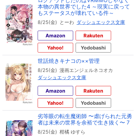
ログアウトしたのはVRMMOじゃなく
本物の異世界でした4 ～現実に戻って
もステータスが壊れている件～
8/25(金)
とーわ
ダッシュエックス文庫
Amazon
Rakuten
Yahoo!
Yodobashi
世話焼きキナコの××管理
8/25(金)
漫画エンジェルネコオカ
ダッシュエックス文庫
Amazon
Rakuten
Yahoo!
Yodobashi
劣等眼の転生魔術師 〜虐げられた元勇
者は未来の世界を余裕で生き抜く〜 7
8/25(金)
柑橘 ゆすら