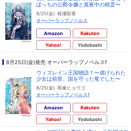
ぼっちの公爵令嬢と真夜中の精霊〜
8/25(金)
桜瀬彩香
オーバーラップノベルス
Amazon
Rakuten
Yahoo!
Yodobashi
8月25日(金)発売 オーバーラップノベルスf
ウィズレイン王国物語 1 〜虐げられた
少女は前世、国を守った竜でした〜
8/25(金)
雨傘ヒョウゴ
オーバーラップノベルスf
Amazon
Rakuten
Yahoo!
Yodobashi