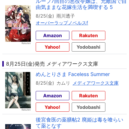
ループ7回目の悪役令嬢は、元敵国で自
由気ままな花嫁生活を満喫する 5
8/25(金)
雨川透子
オーバーラップノベルスf
Amazon
Rakuten
Yahoo!
Yodobashi
8月25日(金)発売 メディアワークス文庫
めんとりさま Faceless Summer
8/25(金)
カムリ
メディアワークス文庫
Amazon
Rakuten
Yahoo!
Yodobashi
後宮食医の薬膳帖2 廃姫は毒を喰らい
て薬となす