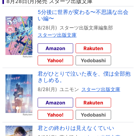
8月28日(月)発売 スターツ出版文庫
5分後に世界が変わる〜不思議な出会
い編〜
8/28(月)
スターツ出版文庫編集部
スターツ出版文庫
Amazon
Rakuten
Yahoo!
Yodobashi
君がひとりで泣いた夜を、僕は全部抱
きしめる。
8/28(月)
ユニモン
スターツ出版文庫
Amazon
Rakuten
Yahoo!
Yodobashi
君との終わりは見えなくていい