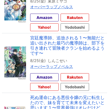
8/25(金)
束原ミヤコ
オーバーラップノベルス
Amazon
Rakuten
Yahoo!
Yodobashi
宮廷魔導師、追放される 1 〜無能だと
追い出された最巧の魔導師は、部下を
引き連れて冒険者クランを始めるよう
です〜
8/25(金)
しんこせい
オーバーラップノベルス
Amazon
Rakuten
Yahoo!
Yodobashi
死ぬ運命にある悪役令嬢の兄に転生し
たので、妹を育てて未来を変えたいと
思います 1 〜世界最強はオレだけど、