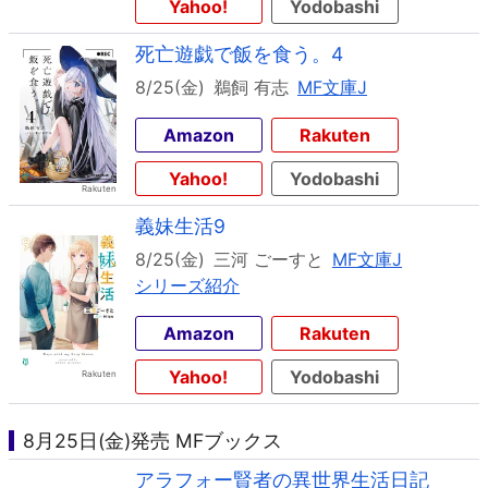
Yahoo!
Yodobashi
死亡遊戯で飯を食う。4
8/25(金)
鵜飼 有志
MF文庫J
Amazon
Rakuten
Yahoo!
Yodobashi
義妹生活9
8/25(金)
三河 ごーすと
MF文庫J
シリーズ紹介
Amazon
Rakuten
Yahoo!
Yodobashi
8月25日(金)発売 MFブックス
アラフォー賢者の異世界生活日記