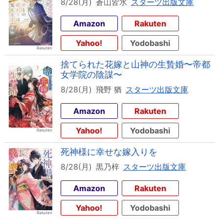
8/28(月)
蒼山皆水
スターツ出版文庫
Amazon
Rakuten
Yahoo!
Yodobashi
捨てられた花嫁と山神の生贄婚〜帝都
女学院の陰謀〜
8/28(月)
飛野 猶
スターツ出版文庫
Amazon
Rakuten
Yahoo!
Yodobashi
死神様に幸せな嫁入りを
8/28(月)
黒乃梓
スターツ出版文庫
Amazon
Rakuten
Yahoo!
Yodobashi