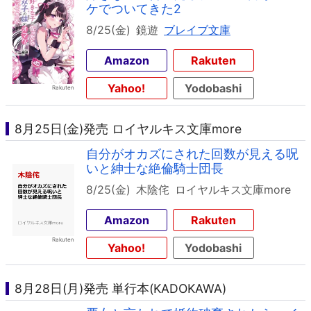
ケでついてきた2
8/25(金)
鏡遊
ブレイブ文庫
Amazon
Rakuten
Yahoo!
Yodobashi
8月25日(金)発売 ロイヤルキス文庫more
自分がオカズにされた回数が見える呪
いと紳士な絶倫騎士団長
8/25(金)
木陰侘
ロイヤルキス文庫more
Amazon
Rakuten
Yahoo!
Yodobashi
8月28日(月)発売 単行本(KADOKAWA)