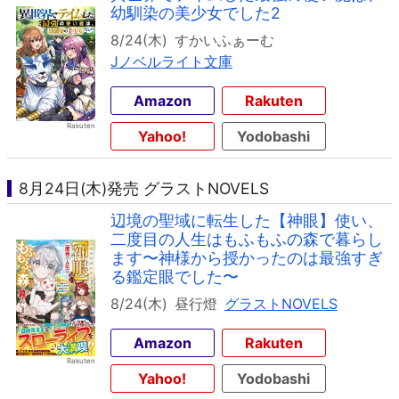
幼馴染の美少女でした2
8/24(木)
すかいふぁーむ
Jノベルライト文庫
Amazon
Rakuten
Yahoo!
Yodobashi
8月24日(木)発売 グラストNOVELS
辺境の聖域に転生した【神眼】使い、
二度目の人生はもふもふの森で暮らし
ます〜神様から授かったのは最強すぎ
る鑑定眼でした〜
8/24(木)
昼行燈
グラストNOVELS
Amazon
Rakuten
Yahoo!
Yodobashi