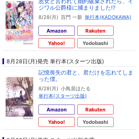
悪女と言われて婚約破棄されたら、イ
ジワル公爵様に捕まりました!?
8/28(月)
百門 一新
単行本(KADOKAWA)
Amazon
Rakuten
Yahoo!
Yodobashi
8月28日(月)発売 単行本(スターツ出版)
記憶喪失の君と、君だけを忘れてしま
った僕。
8/28(月)
小鳥居ほたる
単行本(スターツ出版)
Amazon
Rakuten
Yahoo!
Yodobashi