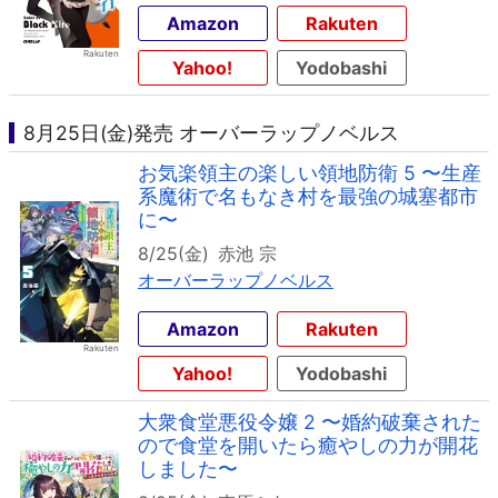
Amazon
Rakuten
Yahoo!
Yodobashi
8月25日(金)発売 オーバーラップノベルス
お気楽領主の楽しい領地防衛 5 〜生産
系魔術で名もなき村を最強の城塞都市
に〜
8/25(金)
赤池 宗
オーバーラップノベルス
Amazon
Rakuten
Yahoo!
Yodobashi
大衆食堂悪役令嬢 2 〜婚約破棄された
ので食堂を開いたら癒やしの力が開花
しました〜