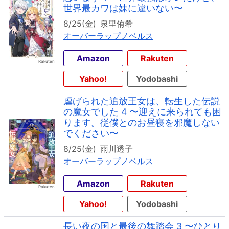
世界最カワは妹に違いない〜
8/25(金)
泉里侑希
オーバーラップノベルス
Amazon
Rakuten
Yahoo!
Yodobashi
虐げられた追放王女は、転生した伝説
の魔女でした 4 〜迎えに来られても困
ります。従僕とのお昼寝を邪魔しない
でください〜
8/25(金)
雨川透子
オーバーラップノベルス
Amazon
Rakuten
Yahoo!
Yodobashi
長い夜の国と最後の舞踏会 3 〜ひとり