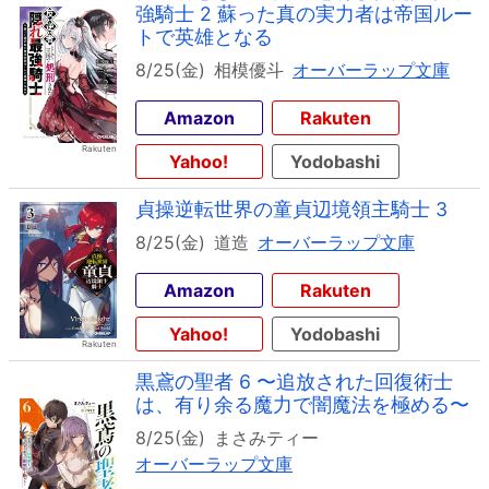
強騎士 2 蘇った真の実力者は帝国ルー
トで英雄となる
8/25(金)
相模優斗
オーバーラップ文庫
Amazon
Rakuten
Yahoo!
Yodobashi
貞操逆転世界の童貞辺境領主騎士 3
8/25(金)
道造
オーバーラップ文庫
Amazon
Rakuten
Yahoo!
Yodobashi
黒鳶の聖者 6 〜追放された回復術士
は、有り余る魔力で闇魔法を極める〜
8/25(金)
まさみティー
オーバーラップ文庫