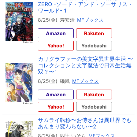
ZERO -ソード・アンド・ソーサリス・
ワールド- 1
8/25(金)
寿安清
MFブックス
Amazon
Rakuten
Yahoo!
Yodobashi
カリグラファーの美文字異世界生活 〜
コレクションと文字魔法で日常生活無
双？〜1
8/25(金)
磯風
MFブックス
Amazon
Rakuten
Yahoo!
Yodobashi
サムライ転移〜お侍さんは異世界でも
あんまり変わらない〜2
8/25(金)
四辻 いそら
MFブックス