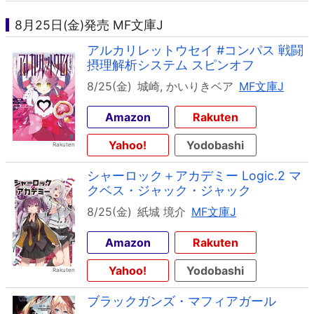
8月25日(金)発売 MF文庫J
アルカリレットウセイ #コンパス 戦闘
摂理解析システム スピンオフ
8/25(金)
城崎, かいりきベア
MF文庫J
Amazon
Rakuten
Yahoo!
Yodobashi
シャーロック＋アカデミー Logic.2 マ
クベス・ジャック・ジャック
8/25(金)
紙城 境介
MF文庫J
Amazon
Rakuten
Yahoo!
Yodobashi
ブラックガンズ・マフィアガール