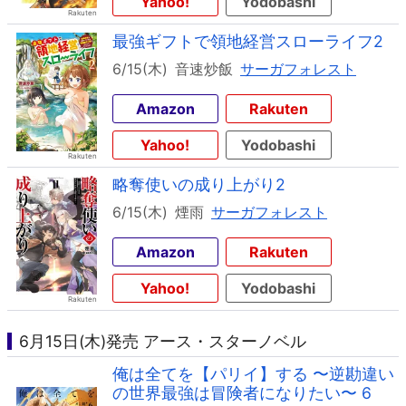
Yahoo!
Yodobashi
最強ギフトで領地経営スローライフ2
6/15(木)
音速炒飯
サーガフォレスト
Amazon
Rakuten
Yahoo!
Yodobashi
略奪使いの成り上がり2
6/15(木)
煙雨
サーガフォレスト
Amazon
Rakuten
Yahoo!
Yodobashi
6月15日(木)発売 アース・スターノベル
俺は全てを【パリイ】する 〜逆勘違い
の世界最強は冒険者になりたい〜 6