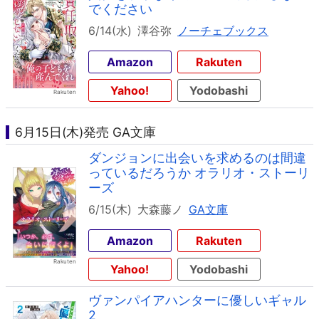
でください
6/14(水)
澤谷弥
ノーチェブックス
Amazon
Rakuten
Yahoo!
Yodobashi
6月15日(木)発売 GA文庫
ダンジョンに出会いを求めるのは間違
っているだろうか オラリオ・ストーリ
ーズ
6/15(木)
大森藤ノ
GA文庫
Amazon
Rakuten
Yahoo!
Yodobashi
ヴァンパイアハンターに優しいギャル
2