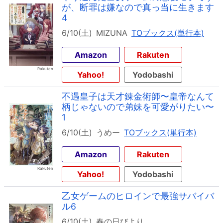
が、断罪は嫌なので真っ当に生きます
4
6/10(土)
MIZUNA
TOブックス(単行本)
Amazon
Rakuten
Yahoo!
Yodobashi
不遇皇子は天才錬金術師〜皇帝なんて
柄じゃないので弟妹を可愛がりたい〜
1
6/10(土)
うめー
TOブックス(単行本)
Amazon
Rakuten
Yahoo!
Yodobashi
乙女ゲームのヒロインで最強サバイバ
ル6
6/10(土)
春の日びより