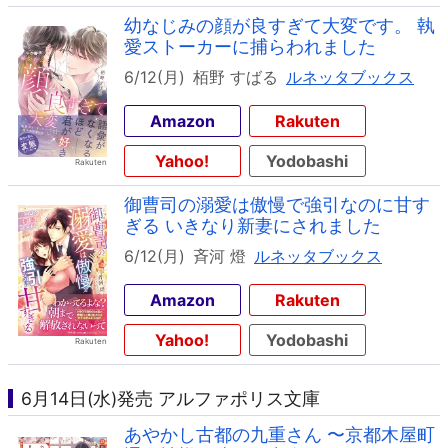
幼なじみの顔が良すぎて大変です。 執
愛ストーカーに捕らわれました
6/12(月)
栢野 すばる
ルネッタブックス
Amazon
Rakuten
Yahoo!
Yodobashi
御曹司の溺愛は傲慢で強引なのに甘す
ぎる いきなり新妻にされました
6/12(月)
斉河 燈
ルネッタブックス
Amazon
Rakuten
Yahoo!
Yodobashi
6月14日(水)発売 アルファポリス文庫
あやかし古都の九重さん 〜京都木屋町