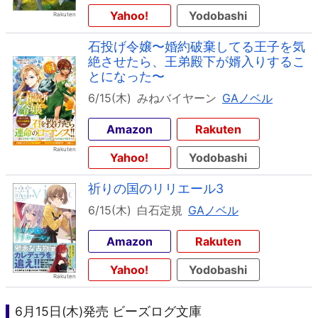
Yahoo!
Yodobashi
石投げ令嬢〜婚約破棄してる王子を気
絶させたら、王弟殿下が婿入りするこ
とになった〜
6/15(木)
みねバイヤーン
GAノベル
Amazon
Rakuten
Yahoo!
Yodobashi
祈りの国のリリエール3
6/15(木)
白石定規
GAノベル
Amazon
Rakuten
Yahoo!
Yodobashi
6月15日(木)発売 ビーズログ文庫