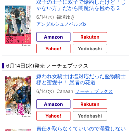
双子の王子に双子で婚約したけど「じ
ゃない方」だから闇魔法を極める 2
6/14(水)
福澤ゆき
アンダルシュノベルズb
Amazon
Rakuten
Yahoo!
Yodobashi
6月14日(水)発売 ノーチェブックス
嫌われ女騎士は塩対応だった堅物騎士
様と蜜愛中！ 愚者の花道
6/14(水)
Canaan
ノーチェブックス
Amazon
Rakuten
Yahoo!
Yodobashi
責任を取らなくていいので溺愛しない