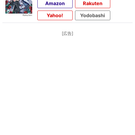
Amazon
Rakuten
Yahoo!
Yodobashi
[広告]