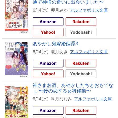
通で神様の遣いに出会いました〜
6/14(水)
卯月みか
アルファポリス文庫
Amazon
Rakuten
Yahoo!
Yodobashi
あやかし鬼嫁婚姻譚3
6/14(水)
朧月あき
アルファポリス文庫
Amazon
Rakuten
Yahoo!
Yodobashi
神さまお宿、あやかしたちとおもてな
し 〜鈴の恋する女将修業〜
6/14(水)
皐月なおみ
アルファポリス文庫
Amazon
Rakuten