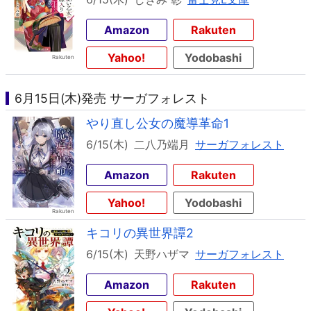
Amazon
Rakuten
Yahoo!
Yodobashi
6月15日(木)発売 サーガフォレスト
やり直し公女の魔導革命1
6/15(木)
二八乃端月
サーガフォレスト
Amazon
Rakuten
Yahoo!
Yodobashi
キコリの異世界譚2
6/15(木)
天野ハザマ
サーガフォレスト
Amazon
Rakuten