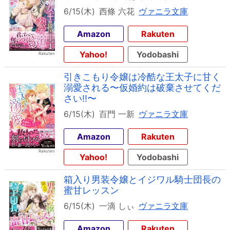
6/15(木)
西條 六花
ヴァニラ文庫
Amazon
Rakuten
Yahoo!
Yodobashi
引きこもり令嬢は冷酷な王太子に甘く
溺愛される〜仮婚約は破棄させてくだ
さい!!〜
6/15(木)
百門 一新
ヴァニラ文庫
Amazon
Rakuten
Yahoo!
Yodobashi
箱入り男装令嬢とイジワル騎士団長の
蜜甘レッスン
6/15(木)
一滴 しぃ
ヴァニラ文庫
Amazon
Rakuten