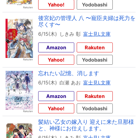
Yahoo!
Yodobashi
後宮妃の管理人 八 〜寵臣夫婦は死力を
尽くす〜
6/15(木)
しきみ 彰
富士見L文庫
Amazon
Rakuten
Yahoo!
Yodobashi
忘れたい記憶、消します
6/15(木)
白瀬 あお
富士見L文庫
Amazon
Rakuten
Yahoo!
Yodobashi
髪結い乙女の嫁入り 迎えに来た旦那様
と、神様にお仕えします。
6/15(木)
しきみ 彰
富士見L文庫