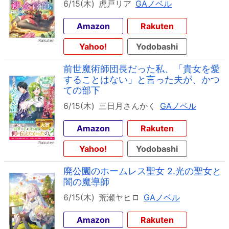
6/15(木)
虎戸リア
GAノベル
Amazon
Rakuten
Yahoo!
Yodobashi
前世魔術師団長だった私、「貴女を愛
することはない」と言った夫が、かつ
ての部下
6/15(木)
三日月さんかく
GAノベル
Amazon
Rakuten
Yahoo!
Yodobashi
廃公園のホームレス聖女 2.光の聖女と
闇の魔導師
6/15(木)
荒瀬ヤヒロ
GAノベル
Amazon
Rakuten