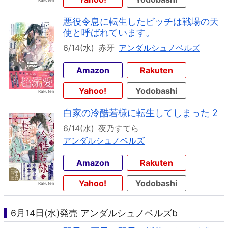
悪役令息に転生したビッチは戦場の天
使と呼ばれています。
6/14(水)
赤牙
アンダルシュノベルズ
Amazon
Rakuten
Yahoo!
Yodobashi
白家の冷酷若様に転生してしまった 2
6/14(水)
夜乃すてら
アンダルシュノベルズ
Amazon
Rakuten
Yahoo!
Yodobashi
6月14日(水)発売 アンダルシュノベルズb