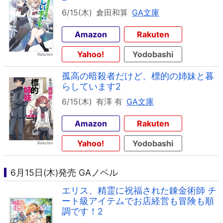
6/15(木)
倉田和算
GA文庫
Amazon
Rakuten
Yahoo!
Yodobashi
孤高の暗殺者だけど、標的の姉妹と暮
らしています2
6/15(木)
有澤 有
GA文庫
Amazon
Rakuten
Yahoo!
Yodobashi
6月15日(木)発売 GAノベル
エリス、精霊に祝福された錬金術師 チ
ート級アイテムでお店経営も冒険も順
調です！2