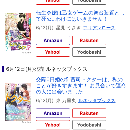
Yahoo!
Yodobashi
転生令嬢は乙女ゲームの舞台装置とし
て死ぬ…わけにはいきません！
6/12(月)
星見 うさぎ
アリアンローズ
Amazon
Rakuten
Yahoo!
Yodobashi
6月12日(月)発売 ルネッタブックス
交際0日婚の御曹司ドクターは、私の
ことが好きすぎます！ お見合いで運命
の人に出会いました
6/12(月)
東 万里央
ルネッタブックス
Amazon
Rakuten
Yahoo!
Yodobashi