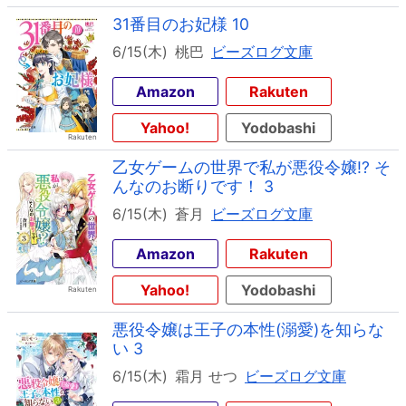
31番目のお妃様 10
6/15(木)
桃巴
ビーズログ文庫
Amazon
Rakuten
Yahoo!
Yodobashi
乙女ゲームの世界で私が悪役令嬢!? そ
んなのお断りです！ 3
6/15(木)
蒼月
ビーズログ文庫
Amazon
Rakuten
Yahoo!
Yodobashi
悪役令嬢は王子の本性(溺愛)を知らな
い 3
6/15(木)
霜月 せつ
ビーズログ文庫