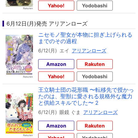
Yahoo!
Yodobashi
6月12日(月)発売 アリアンローズ
ニセモノ聖女が本物に担ぎ上げられる
までのその過程
6/12(月)
エイ
アリアンローズ
Amazon
Rakuten
Yahoo!
Yodobashi
王立騎士団の花形職 〜転移先で授かっ
たのは、聖獣に愛される規格外な魔力
と供給スキルでした〜 2
6/12(月)
眼鏡 ぐま
アリアンローズ
Amazon
Rakuten