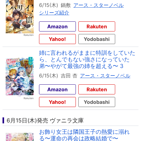
6/15(木)
鍋敷
アース・スターノベル
シリーズ紹介
Amazon
Rakuten
Yahoo!
Yodobashi
姉に言われるがままに特訓をしていた
ら、とんでもない強さになっていた
弟〜やがて最強の姉を超える〜 3
6/15(木)
吉田 杏
アース・スターノベル
Amazon
Rakuten
Yahoo!
Yodobashi
6月15日(木)発売 ヴァニラ文庫
お飾り女王は隣国王子の熱愛に溺れ
る〜運命の再会は政略結婚で〜