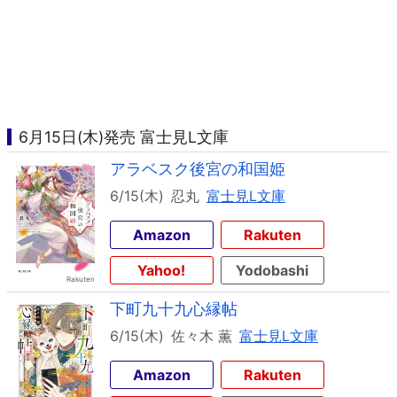
6月15日(木)発売 富士見L文庫
アラベスク後宮の和国姫
6/15(木)
忍丸
富士見L文庫
Amazon
Rakuten
Yahoo!
Yodobashi
下町九十九心縁帖
6/15(木)
佐々木 薫
富士見L文庫
Amazon
Rakuten