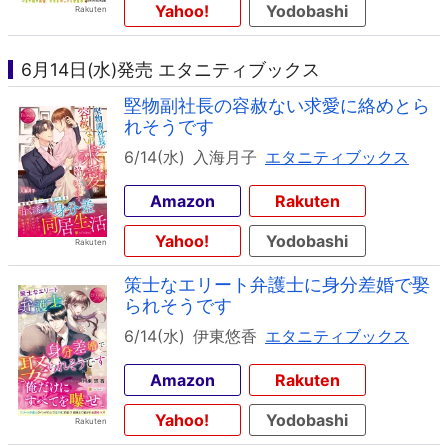
Yahoo!
Yodobashi
6月14日(水)発売 エタニティブックス
堅物副社長の容赦ない求愛に絡めとら
れそうです
6/14(水)
入海月子
エタニティブックス
Amazon
Rakuten
Yahoo!
Yodobashi
策士なエリート弁護士に身分差婚で娶
られそうです
6/14(水)
伊東悠香
エタニティブックス
Amazon
Rakuten
Yahoo!
Yodobashi