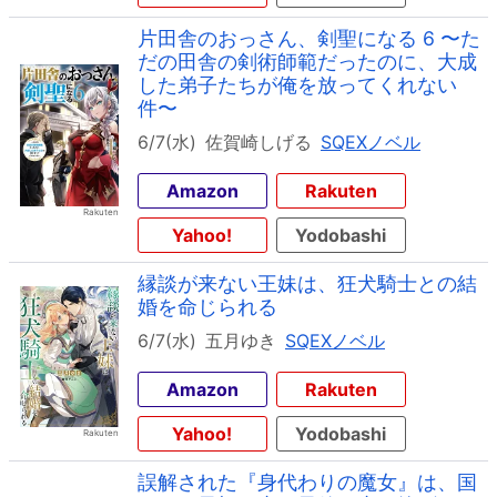
片田舎のおっさん、剣聖になる 6 〜た
だの田舎の剣術師範だったのに、大成
した弟子たちが俺を放ってくれない
件〜
6/7(水)
佐賀崎しげる
SQEXノベル
Amazon
Rakuten
Yahoo!
Yodobashi
縁談が来ない王妹は、狂犬騎士との結
婚を命じられる
6/7(水)
五月ゆき
SQEXノベル
Amazon
Rakuten
Yahoo!
Yodobashi
誤解された『身代わりの魔女』は、国