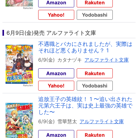
Amazon
Rakuten
Yahoo!
Yodobashi
6月9日(金)発売 アルファライト文庫
不遇職とバカにされましたが、実際は
それほど悪くありません？ 1
6/9(金)
カタナヅキ
アルファライト文庫
Amazon
Rakuten
Yahoo!
Yodobashi
追放王子の英雄紋！ 1 〜追い出された
元第六王子は、実は史上最強の英雄で
した〜
6/9(金)
雪華慧太
アルファライト文庫
Amazon
Rakuten