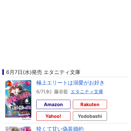
6月7日(水)発売 エタニティ文庫
極上エリートは溺愛がお好き
6/7(水)
藤谷藍
エタニティ文庫
Amazon
Rakuten
Yahoo!
Yodobashi
狡くて甘い偽装婚約