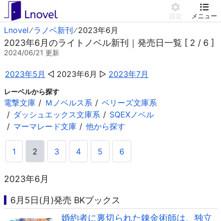
設定
メニュー
Lnovel
ラノベ新刊
2023年6月
2023年6月のライトノベル新刊｜発売日一覧 [ 2 / 6 ]
2024/06/21
更新
2023年5月
2023年6月
2023年7月
レーベルから探す
電撃文庫
Ｍノベルス系
ベリーズ文庫系
ダッシュエックス文庫系
SQEXノベル
マーマレード文庫
他から探す
1
2
3
4
5
6
2023年6月
6月5日(月)発売 BKブックス
婚約者に裏切られた錬金術師は、独立