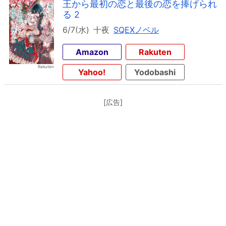
王から最初の恋と最後の恋を捧げられ
る 2
6/7(水)
十夜
SQEXノベル
Amazon
Rakuten
Yahoo!
Yodobashi
[広告]