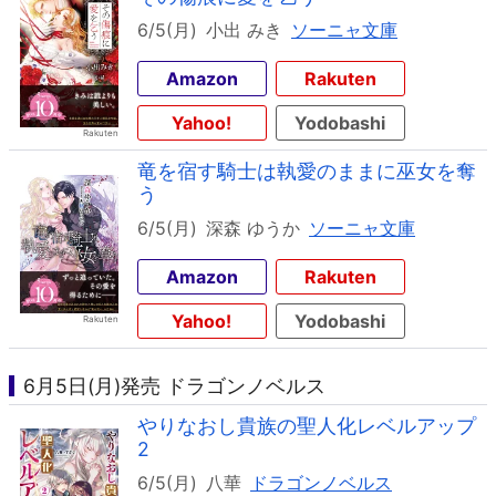
6/5(月)
小出 みき
ソーニャ文庫
Amazon
Rakuten
Yahoo!
Yodobashi
竜を宿す騎士は執愛のままに巫女を奪
う
6/5(月)
深森 ゆうか
ソーニャ文庫
Amazon
Rakuten
Yahoo!
Yodobashi
6月5日(月)発売 ドラゴンノベルス
やりなおし貴族の聖人化レベルアップ
2
6/5(月)
八華
ドラゴンノベルス