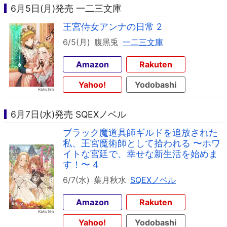
6月5日(月)発売 一二三文庫
王宮侍女アンナの日常 2
6/5(月)
腹黒兎
一二三文庫
Amazon
Rakuten
Yahoo!
Yodobashi
6月7日(水)発売 SQEXノベル
ブラック魔道具師ギルドを追放された
私、王宮魔術師として拾われる 〜ホワ
イトな宮廷で、幸せな新生活を始めま
す！〜 4
6/7(水)
葉月秋水
SQEXノベル
Amazon
Rakuten
Yahoo!
Yodobashi