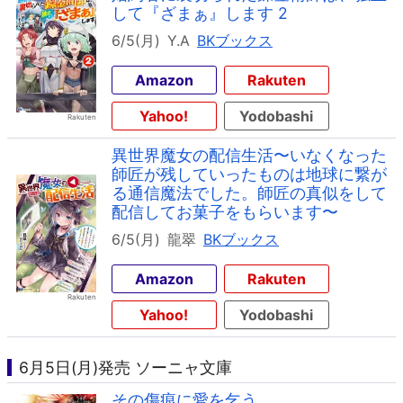
して『ざまぁ』します 2
6/5(月)
Y.A
BKブックス
Amazon
Rakuten
Yahoo!
Yodobashi
異世界魔女の配信生活〜いなくなった
師匠が残していったものは地球に繋が
る通信魔法でした。師匠の真似をして
配信してお菓子をもらいます〜
6/5(月)
龍翠
BKブックス
Amazon
Rakuten
Yahoo!
Yodobashi
6月5日(月)発売 ソーニャ文庫
その傷痕に愛を乞う