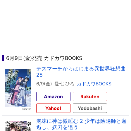
6月9日(金)発売 カドカワBOOKS
デスマーチからはじまる異世界狂想曲
28
6/9(金)
愛七 ひろ
カドカワBOOKS
Amazon
Rakuten
Yahoo!
Yodobashi
泡沫に神は微睡む 2 少年は陰陽師と邂
逅し、妖刀を追う