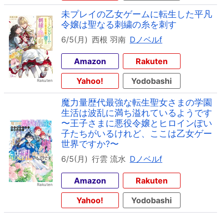
未プレイの乙女ゲームに転生した平凡
令嬢は聖なる刺繍の糸を刺す
6/5(月)
西根 羽南
Dノベルf
Amazon
Rakuten
Yahoo!
Yodobashi
魔力量歴代最強な転生聖女さまの学園
生活は波乱に満ち溢れているようです
〜王子さまに悪役令嬢とヒロインぽい
子たちがいるけれど、ここは乙女ゲー
世界ですか?〜
6/5(月)
行雲 流水
Dノベルf
Amazon
Rakuten
Yahoo!
Yodobashi