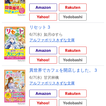
Amazon
Rakuten
Yahoo!
Yodobashi
リセット 3
6/7(水)
如月ゆすら
アルファポリスきずな文庫
Amazon
Rakuten
Yahoo!
Yodobashi
異世界でカフェを開店しました。 3
6/7(水)
甘沢林檎
アルファポリスきずな文庫
Amazon
Rakuten
Yahoo!
Yodobashi