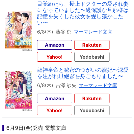
目覚めたら、極上ドクターの愛され妻
になっていました〜過保護な旦那様は
記憶を失くした彼女を愛し蕩かした
い〜
6/8(木)
藤谷 郁
マーマレード文庫
Amazon
Rakuten
Yahoo!
Yodobashi
龍神皇帝と秘密のつがいの寵妃〜深愛
を注がれ世継ぎを身ごもりました〜
6/8(木)
吉澤 紗矢
マーマレード文庫
Amazon
Rakuten
Yahoo!
Yodobashi
6月9日(金)発売 電撃文庫