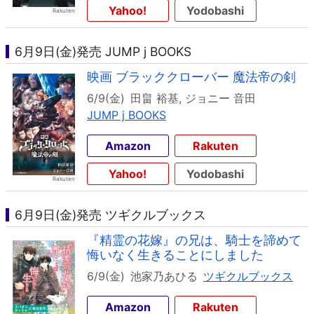
Yahoo!
Yodobashi
6月9日(金)発売 JUMP j BOOKS
映画 ブラッククローバー 魔法帝の剣
6/9(金)
田畠 裕基, ジョニー 音田
JUMP j BOOKS
Amazon
Rakuten
Yahoo!
Yodobashi
6月9日(金)発売 ツギクルブックス
『精霊の花嫁』の兄は、騎士を諦めて
悔いなく生きることにしました
6/9(金)
池家乃あひる
ツギクルブックス
Amazon
Rakuten