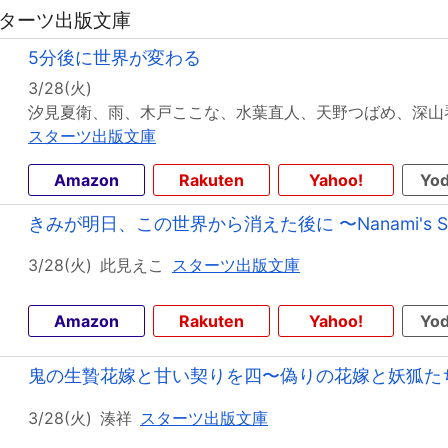
 スターツ出版文庫
5分後に世界が変わる
3/28(火)
スターツ出版文庫
Amazon
Rakuten
Yahoo!
Yod
きみが明日、この世界から消えた後に 〜Nanami's St
3/28(火)
此見えこ
スターツ出版文庫
Amazon
Rakuten
Yahoo!
Yod
鬼の生贄花嫁と甘い契りを四〜偽りの花嫁と妖狐た
3/28(火)
湊祥
スターツ出版文庫