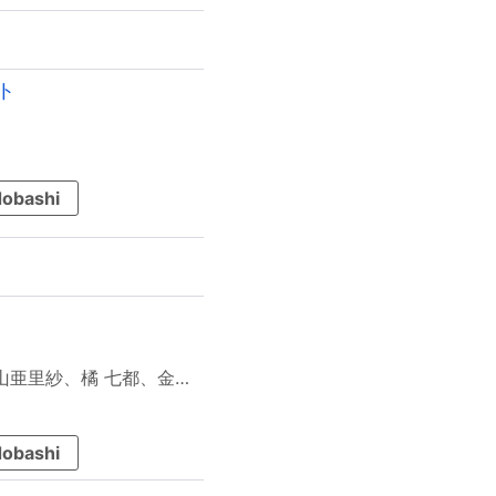
ト
obashi
櫻いいよ、小桜菜々、永良サチ、雨、Sytry、紀本 明、冨山亜里紗、橘 七都、金犀、月ヶ瀬 杏、蜃気羊、梶ゆいな
obashi