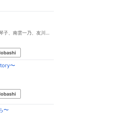
汐見夏衛、雨、木戸ここな、水葉直人、天野つばめ、深山琴子、南雲一乃、友川創希、白井くも、山川陽実子、遊野 煌、時枝リク、湖城マコト、響ぴあの、朱宮あめ
obashi
ory〜
obashi
ち〜