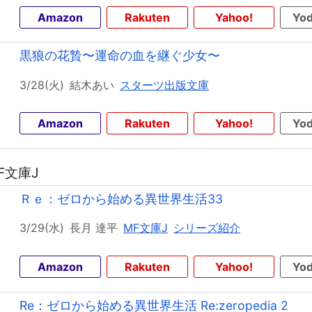
Amazon
Rakuten
Yahoo!
Yod
黒狼の花贄〜運命の血を継ぐ少女〜
3/28(火)
結木あい
スターツ出版文庫
Amazon
Rakuten
Yahoo!
Yod
F文庫J
Ｒｅ：ゼロから始める異世界生活33
3/29(水)
長月 達平
MF文庫J
シリーズ紹介
Amazon
Rakuten
Yahoo!
Yod
Re：ゼロから始める異世界生活 Re:zeropedia 2