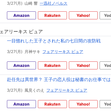
3/27(月)
山崎 響
一迅社ノベルス
Amazon
Rakuten
Yahoo!
Yod
 フェアリーキス ピュア
一目惚れした王子とされた私の七日間の攻防戦
3/27(月)
月神サキ
フェアリーキス ピュア
Amazon
Rakuten
Yahoo!
Yod
赴任先は異世界？ 王子の恋人役は秘書のお仕事で
3/27(月)
風見くのえ
フェアリーキス ピュア
Amazon
Rakuten
Yahoo!
Yod