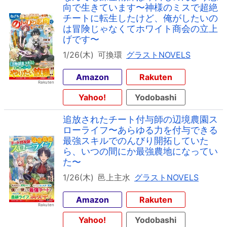
向で生きています〜神様のミスで超絶
チートに転生したけど、俺がしたいの
は冒険じゃなくてホワイト商会の立上
げです〜
1/26(木)
可換環
グラストNOVELS
Amazon
Rakuten
Yahoo!
Yodobashi
追放されたチート付与師の辺境農園ス
ローライフ〜あらゆる力を付与できる
最強スキルでのんびり開拓していた
ら、いつの間にか最強農地になってい
た〜
1/26(木)
邑上主水
グラストNOVELS
Amazon
Rakuten
Yahoo!
Yodobashi