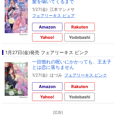
愛を囁いてくるまで
1/27(金)
江本マシメサ
フェアリーキス ピュア
Amazon
Rakuten
Yahoo!
Yodobashi
1月27日(金)発売 フェアリーキス ピンク
一目惚れの呪いにかかっても、王太子
とは恋に落ちません
1/27(金)
ほづみ
フェアリーキス ピンク
Amazon
Rakuten
Yahoo!
Yodobashi
[広告]