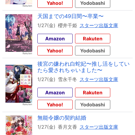
Yahoo!
Yodobashi
天国までの49日間〜卒業〜
1/27(金)
櫻井千姫
スターツ出版文庫
Amazon
Rakuten
Yahoo!
Yodobashi
後宮の嫌われ白蛇妃〜推し活をしてい
たら愛されちゃいました〜
1/27(金)
雪永千冬
スターツ出版文庫
Amazon
Rakuten
Yahoo!
Yodobashi
無能令嬢の契約結婚
1/27(金)
香月文香
スターツ出版文庫