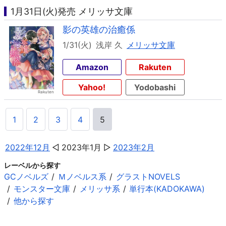
1月31日(火)発売 メリッサ文庫
影の英雄の治癒係
1/31(火)
浅岸 久
メリッサ文庫
Amazon
Rakuten
Yahoo!
Yodobashi
1
2
3
4
5
2022年12月
2023年1月
2023年2月
レーベルから探す
GCノベルズ
Ｍノベルス系
グラストNOVELS
モンスター文庫
メリッサ系
単行本(KADOKAWA)
他から探す