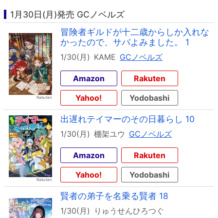
1月30日(月)発売 GCノベルズ
冒険者ギルドが十二歳からしか入れな
かったので、サバよみました。 1
1/30(月)
KAME
GCノベルズ
Amazon
Rakuten
Yahoo!
Yodobashi
出遅れテイマーのその日暮らし 10
1/30(月)
棚架ユウ
GCノベルズ
Amazon
Rakuten
Yahoo!
Yodobashi
賢者の弟子を名乗る賢者 18
1/30(月)
りゅうせんひろつぐ