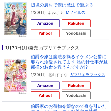
辺境の農村で僕は魔法で遊ぶ 3
1/30(月)
よねちょ
Ｍノベルス
Amazon
Rakuten
Yahoo!
Yodobashi
1月30日(月)発売 ガブリエラブックス
伯爵令嬢は魔法を操るイケメン公爵に
娶られ溺愛されてます 私の針仕事が旦
那様のお命を救うんですか!?
1/30(月)
北山すずな
ガブリエラブックス
Amazon
Rakuten
Yahoo!
Yodobashi
伯爵家のお荷物令嬢なので身を引いた