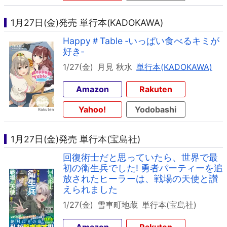
1月27日(金)発売 単行本(KADOKAWA)
Happy＃Table ‐いっぱい食べるキミが
好き‐
1/27(金)
月見 秋水
単行本(KADOKAWA)
Amazon
Rakuten
Yahoo!
Yodobashi
1月27日(金)発売 単行本(宝島社)
回復術士だと思っていたら、世界で最
初の衛生兵でした! 勇者パーティーを追
放されたヒーラーは、戦場の天使と讃
えられました
1/27(金)
雪車町地蔵
単行本(宝島社)