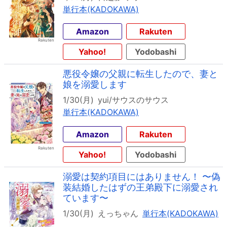
単行本(KADOKAWA)
Amazon
Rakuten
Yahoo!
Yodobashi
悪役令嬢の父親に転生したので、妻と
娘を溺愛します
1/30(月)
yui/サウスのサウス
単行本(KADOKAWA)
Amazon
Rakuten
Yahoo!
Yodobashi
溺愛は契約項目にはありません！ 〜偽
装結婚したはずの王弟殿下に溺愛され
ています〜
1/30(月)
えっちゃん
単行本(KADOKAWA)