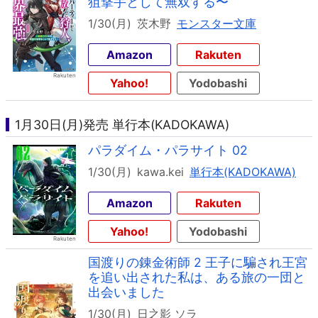
狙撃手として無双する〜
1/30(月)
茨木野
モンスター文庫
Amazon
Rakuten
Yahoo!
Yodobashi
1月30日(月)発売 単行本(KADOKAWA)
パラダイム・パラサイト 02
1/30(月)
kawa.kei
単行本(KADOKAWA)
Amazon
Rakuten
Yahoo!
Yodobashi
国渡りの錬金術師 2 王子に騙され王宮
を追い出された私は、ある旅の一団と
出会いました
1/30(月)
日之影 ソラ