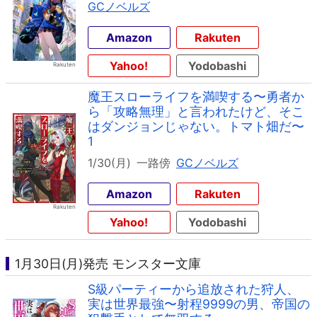
GCノベルズ
Amazon
Rakuten
Yahoo!
Yodobashi
魔王スローライフを満喫する〜勇者か
ら「攻略無理」と言われたけど、そこ
はダンジョンじゃない。トマト畑だ〜
1
1/30(月)
一路傍
GCノベルズ
Amazon
Rakuten
Yahoo!
Yodobashi
1月30日(月)発売 モンスター文庫
S級パーティーから追放された狩人、
実は世界最強〜射程9999の男、帝国の