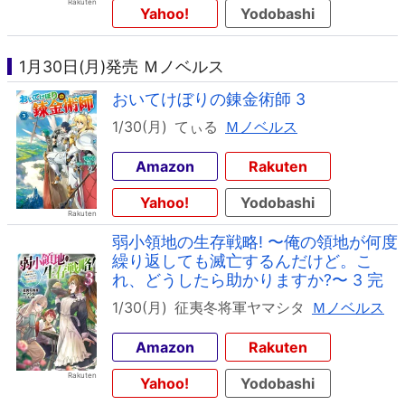
Yahoo!
Yodobashi
1月30日(月)発売 Ｍノベルス
おいてけぼりの錬金術師 3
1/30(月)
てぃる
Ｍノベルス
Amazon
Rakuten
Yahoo!
Yodobashi
弱小領地の生存戦略! 〜俺の領地が何度
繰り返しても滅亡するんだけど。こ
れ、どうしたら助かりますか?〜 3 完
1/30(月)
征夷冬将軍ヤマシタ
Ｍノベルス
Amazon
Rakuten
Yahoo!
Yodobashi