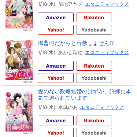
1/18(水)
加地アヤメ
エタニティブックス
Amazon
Rakuten
Yahoo!
Yodobashi
御曹司だからと容赦しません!?
1/18(水)
あかし瑞穂
エタニティブックス
Amazon
Rakuten
Yahoo!
Yodobashi
愛のない政略結婚のはずが、許嫁に本
気で迫られています
1/18(水)
水城のあ
エタニティブックス
Amazon
Rakuten
Yahoo!
Yodobashi