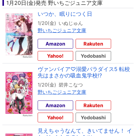
1月20日(金)発売 野いちごジュニア文庫
いつか、眠りにつく日
1/20(金)
いぬじゅん
野いちごジュニア文庫
Amazon
Rakuten
Yahoo!
Yodobashi
ヴァンパイア♡溺愛パラダイス5 転校
先はまさかの吸血鬼学校!?
1/20(金)
碧井こなつ
野いちごジュニア文庫
Amazon
Rakuten
Yahoo!
Yodobashi
見えちゃうなんて、きいてません！ イ