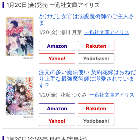
1月20日(金)発売 一迅社文庫アイリス
かけだし女官は溺愛魔術師のご主人さ
ま
1/20(金)
瀬川 月菜
一迅社文庫アイリス
Amazon
Rakuten
Yahoo!
Yodobashi
注文の多い魔法使い 契約花嫁はおねだ
り上手な最強魔術師に溺愛されていま
す!?
1/20(金)
花坂 つぐみ
一迅社文庫アイリス
Amazon
Rakuten
Yahoo!
Yodobashi
1月20日(金)発売 単行本(宝島社)