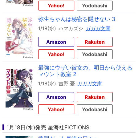
Yahoo!
Yodobashi
弥生ちゃんは秘密を隠せない 3
1/18(水)
ハマカズシ
ガガガ文庫
Amazon
Rakuten
Yahoo!
Yodobashi
最強にウザい彼女の、明日から使える
マウント教室 2
1/18(水)
吉野 憂
ガガガ文庫
Amazon
Rakuten
Yahoo!
Yodobashi
1月18日(水)発売 星海社FICTIONS