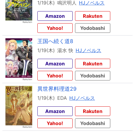
1/19(木)
鳴沢明人
HJノベルス
Amazon
Rakuten
Yahoo!
Yodobashi
王国へ続く道8
1/19(木)
湯水 快
HJノベルス
Amazon
Rakuten
Yahoo!
Yodobashi
異世界料理道29
1/19(木)
EDA
HJノベルス
Amazon
Rakuten
Yahoo!
Yodobashi