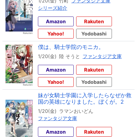
1/20(金)
竹町
ファンタジア文庫
シリーズ紹介
Amazon
Rakuten
Yahoo!
Yodobashi
僕は、騎士学院のモニカ。
1/20(金)
陸 そうと
ファンタジア文庫
Amazon
Rakuten
Yahoo!
Yodobashi
妹が女騎士学園に入学したらなぜか救
国の英雄になりました。ぼくが。2
1/20(金)
ラマンおいどん
ファンタジア文庫
Amazon
Rakuten