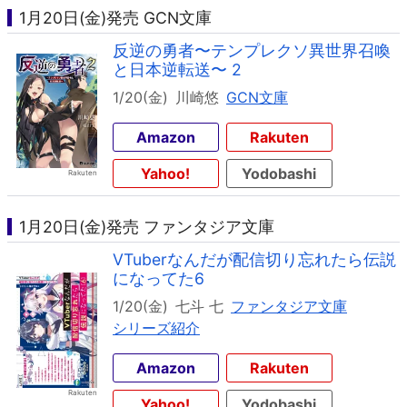
1月20日(金)発売 GCN文庫
反逆の勇者〜テンプレクソ異世界召喚
と日本逆転送〜 2
1/20(金)
川崎悠
GCN文庫
Amazon
Rakuten
Yahoo!
Yodobashi
1月20日(金)発売 ファンタジア文庫
VTuberなんだが配信切り忘れたら伝説
になってた6
1/20(金)
七斗 七
ファンタジア文庫
シリーズ紹介
Amazon
Rakuten
Yahoo!
Yodobashi