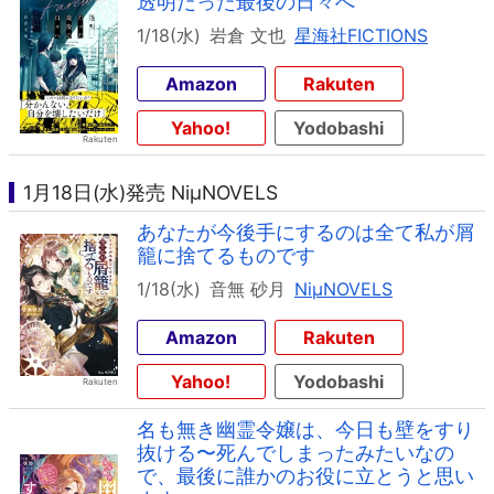
透明だった最後の日々へ
1/18(水)
岩倉 文也
星海社FICTIONS
Amazon
Rakuten
Yahoo!
Yodobashi
1月18日(水)発売 NiμNOVELS
あなたが今後手にするのは全て私が屑
籠に捨てるものです
1/18(水)
音無 砂月
NiμNOVELS
Amazon
Rakuten
Yahoo!
Yodobashi
名も無き幽霊令嬢は、今日も壁をすり
抜ける〜死んでしまったみたいなの
で、最後に誰かのお役に立とうと思い