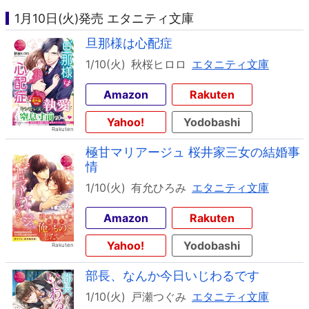
1月10日(火)発売 エタニティ文庫
旦那様は心配症
1/10(火)
秋桜ヒロロ
エタニティ文庫
Amazon
Rakuten
Yahoo!
Yodobashi
極甘マリアージュ 桜井家三女の結婚事
情
1/10(火)
有允ひろみ
エタニティ文庫
Amazon
Rakuten
Yahoo!
Yodobashi
部長、なんか今日いじわるです
1/10(火)
戸瀬つぐみ
エタニティ文庫