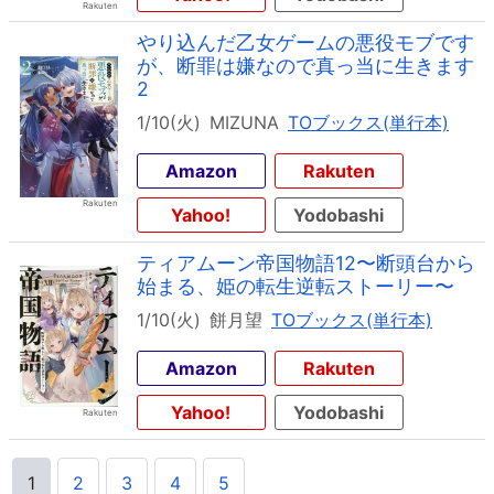
やり込んだ乙女ゲームの悪役モブです
が、断罪は嫌なので真っ当に生きます
2
1/10(火)
MIZUNA
TOブックス(単行本)
Amazon
Rakuten
Yahoo!
Yodobashi
ティアムーン帝国物語12〜断頭台から
始まる、姫の転生逆転ストーリー〜
1/10(火)
餅月望
TOブックス(単行本)
Amazon
Rakuten
Yahoo!
Yodobashi
1
2
3
4
5