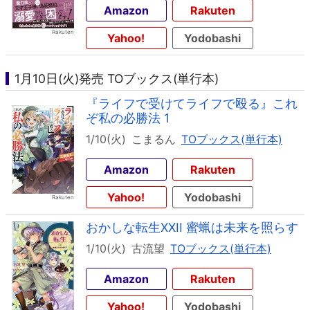
Amazon
Rakuten
Yahoo!
Yodobashi
1月10日(火)発売 TOブックス(単行本)
『ライフで受けてライフで殴る』これ
ぞ私の必勝法 1
1/10(火)
こまるん
TOブックス(単行本)
Amazon
Rakuten
Yahoo!
Yodobashi
おかしな転生XXII 蜜蝋は未来を照らす
1/10(火)
古流望
TOブックス(単行本)
Amazon
Rakuten
Yahoo!
Yodobashi