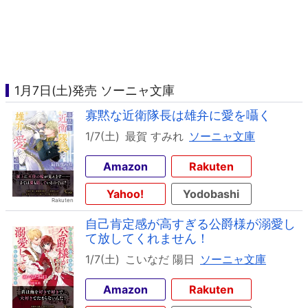
1月7日(土)発売 ソーニャ文庫
寡黙な近衛隊長は雄弁に愛を囁く
1/7(土)
最賀 すみれ
ソーニャ文庫
Amazon
Rakuten
Yahoo!
Yodobashi
自己肯定感が高すぎる公爵様が溺愛し
て放してくれません！
1/7(土)
こいなだ 陽日
ソーニャ文庫
Amazon
Rakuten