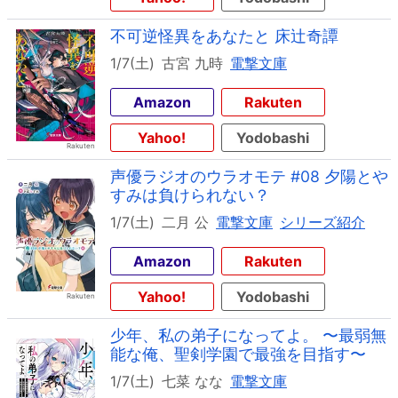
不可逆怪異をあなたと 床辻奇譚
1/7(土)
古宮 九時
電撃文庫
Amazon
Rakuten
Yahoo!
Yodobashi
声優ラジオのウラオモテ #08 夕陽とや
すみは負けられない？
1/7(土)
二月 公
電撃文庫
シリーズ紹介
Amazon
Rakuten
Yahoo!
Yodobashi
少年、私の弟子になってよ。 〜最弱無
能な俺、聖剣学園で最強を目指す〜
1/7(土)
七菜 なな
電撃文庫