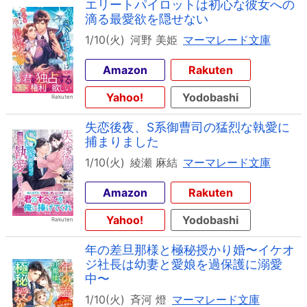
エリートパイロットは初心な彼女への
滴る最愛欲を隠せない
1/10(火)
河野 美姫
マーマレード文庫
Amazon
Rakuten
Yahoo!
Yodobashi
失恋後夜、S系御曹司の猛烈な執愛に
捕まりました
1/10(火)
綾瀬 麻結
マーマレード文庫
Amazon
Rakuten
Yahoo!
Yodobashi
年の差旦那様と極秘授かり婚〜イケオ
ジ社長は幼妻と愛娘を過保護に溺愛
中〜
1/10(火)
斉河 燈
マーマレード文庫