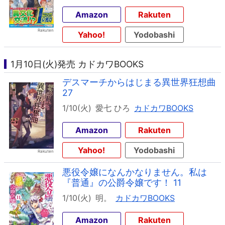
Amazon
Rakuten
Yahoo!
Yodobashi
1月10日(火)発売 カドカワBOOKS
デスマーチからはじまる異世界狂想曲
27
1/10(火)
愛七 ひろ
カドカワBOOKS
Amazon
Rakuten
Yahoo!
Yodobashi
悪役令嬢になんかなりません。私は
『普通』の公爵令嬢です！ 11
1/10(火)
明。
カドカワBOOKS
Amazon
Rakuten