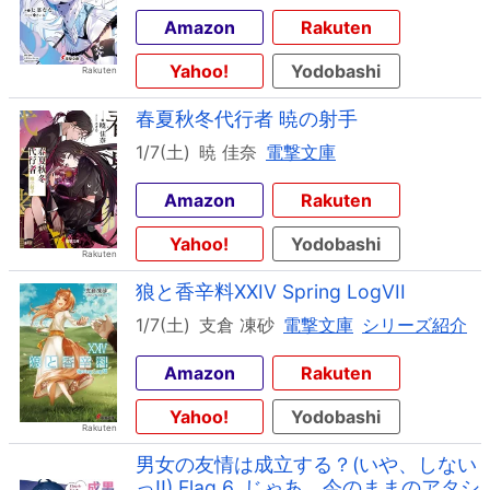
Amazon
Rakuten
Yahoo!
Yodobashi
春夏秋冬代行者 暁の射手
1/7(土)
暁 佳奈
電撃文庫
Amazon
Rakuten
Yahoo!
Yodobashi
狼と香辛料XXIV Spring LogVII
1/7(土)
支倉 凍砂
電撃文庫
シリーズ紹介
Amazon
Rakuten
Yahoo!
Yodobashi
男女の友情は成立する？(いや、しない
っ!!) Flag 6. じゃあ、今のままのアタシ