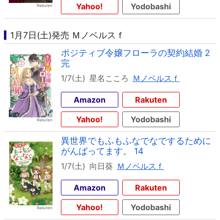
Yahoo!
Yodobashi
1月7日(土)発売 Ｍノベルスｆ
ポジティブ令嬢フローラの契約結婚 2
完
1/7(土)
星名こころ
Ｍノベルスｆ
Amazon
Rakuten
Yahoo!
Yodobashi
異世界でもふもふなでなでするために
がんばってます。 14
1/7(土)
向日葵
Ｍノベルスｆ
Amazon
Rakuten
Yahoo!
Yodobashi