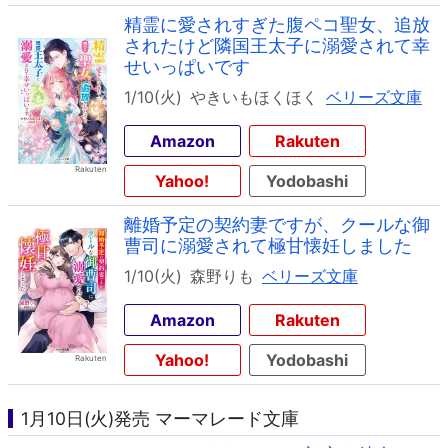
精霊に愛されすぎた腹ペコ聖女、追放
されたけど隣国王太子に溺愛されて幸
せいっぱいです
1/10(火)
やきいもほくほく
ベリーズ文庫
Amazon
Rakuten
Yahoo!
Yodobashi
離婚予定の契約妻ですが、クールな御
曹司に溺愛されて極甘懐妊しました
1/10(火)
森野りも
ベリーズ文庫
Amazon
Rakuten
Yahoo!
Yodobashi
1月10日(火)発売 マーマレード文庫