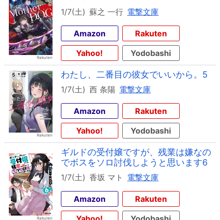
1/7(土)
蘇之 一行
電撃文庫
Amazon
Rakuten
Yahoo!
Yodobashi
わたし、二番目の彼女でいいから。5
1/7(土)
西 条陽
電撃文庫
Amazon
Rakuten
Yahoo!
Yodobashi
ギルドの受付嬢ですが、残業は嫌なの
でボスをソロ討伐しようと思います6
1/7(土)
香坂 マト
電撃文庫
Amazon
Rakuten
Yahoo!
Yodobashi