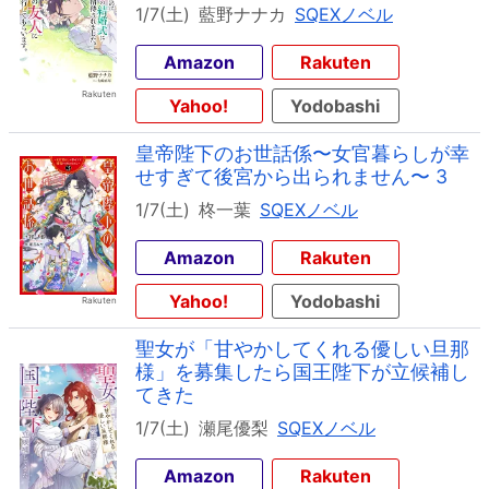
1/7(土)
藍野ナナカ
SQEXノベル
Amazon
Rakuten
Yahoo!
Yodobashi
皇帝陛下のお世話係〜女官暮らしが幸
せすぎて後宮から出られません〜 3
1/7(土)
柊一葉
SQEXノベル
Amazon
Rakuten
Yahoo!
Yodobashi
聖女が「甘やかしてくれる優しい旦那
様」を募集したら国王陛下が立候補し
てきた
1/7(土)
瀬尾優梨
SQEXノベル
Amazon
Rakuten