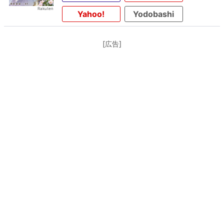
Yahoo!
Yodobashi
[広告]