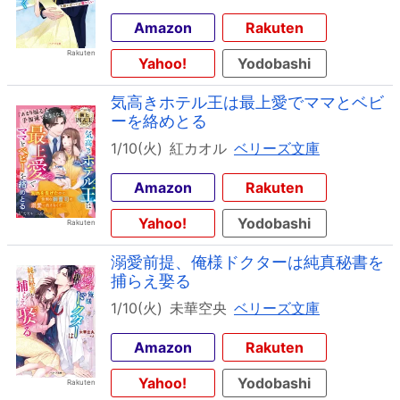
Amazon
Rakuten
Yahoo!
Yodobashi
気高きホテル王は最上愛でママとベビ
ーを絡めとる
1/10(火)
紅カオル
ベリーズ文庫
Amazon
Rakuten
Yahoo!
Yodobashi
溺愛前提、俺様ドクターは純真秘書を
捕らえ娶る
1/10(火)
未華空央
ベリーズ文庫
Amazon
Rakuten
Yahoo!
Yodobashi