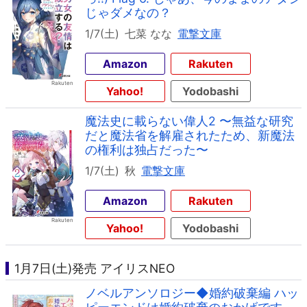
じゃダメなの？
1/7(土)
七菜 なな
電撃文庫
Amazon
Rakuten
Yahoo!
Yodobashi
魔法史に載らない偉人2 〜無益な研究
だと魔法省を解雇されたため、新魔法
の権利は独占だった〜
1/7(土)
秋
電撃文庫
Amazon
Rakuten
Yahoo!
Yodobashi
1月7日(土)発売 アイリスNEO
ノベルアンソロジー◆婚約破棄編 ハッ