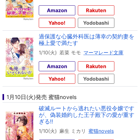
Amazon
Rakuten
Yahoo!
Yodobashi
過保護な心臓外科医は薄幸の契約妻を
極上愛で満たす
1/10(火)
若菜 モモ
マーマレード文庫
Amazon
Rakuten
Yahoo!
Yodobashi
1月10日(火)発売 蜜猫novels
破滅ルートから逃れたい悪役令嬢です
が、偽装婚約した王子殿下の愛が重す
ぎる!!
1/10(火)
麻生 ミカリ
蜜猫novels