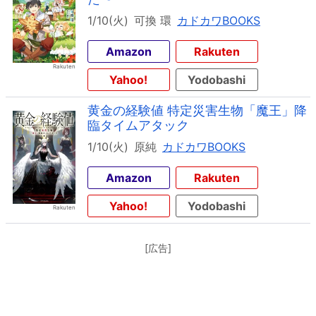
1/10(火)
可換 環
カドカワBOOKS
Amazon
Rakuten
Yahoo!
Yodobashi
黄金の経験値 特定災害生物「魔王」降
臨タイムアタック
1/10(火)
原純
カドカワBOOKS
Amazon
Rakuten
Yahoo!
Yodobashi
[広告]