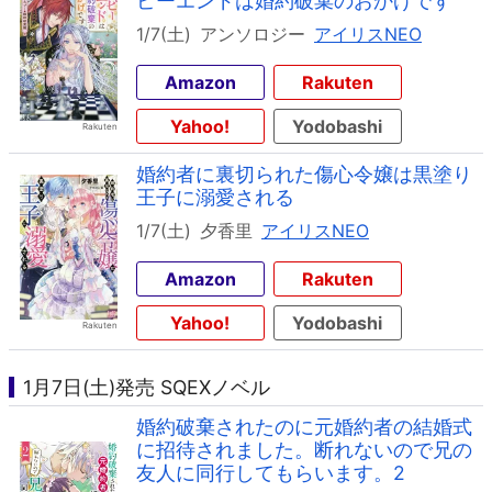
ピーエンドは婚約破棄のおかげです
1/7(土)
アンソロジー
アイリスNEO
Amazon
Rakuten
Yahoo!
Yodobashi
婚約者に裏切られた傷心令嬢は黒塗り
王子に溺愛される
1/7(土)
夕香里
アイリスNEO
Amazon
Rakuten
Yahoo!
Yodobashi
1月7日(土)発売 SQEXノベル
婚約破棄されたのに元婚約者の結婚式
に招待されました。断れないので兄の
友人に同行してもらいます。2