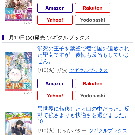
Amazon
Rakuten
Yahoo!
Yodobashi
1月10日(火)発売 ツギクルブックス
瀕死の王子を薬釜で煮て国外追放され
た聖女ですが、後悔も反省もしていま
せん。
1/10(火)
斯波
ツギクルブックス
Amazon
Rakuten
Yahoo!
Yodobashi
異世界に転移したら山の中だった。反
動で強さよりも快適さを選びました。
10
1/10(火)
じゃがバター
ツギクルブックス