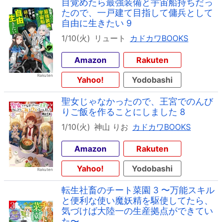
目覚めたら最強装備と宇宙船持ちだっ
たので、一戸建て目指して傭兵として
自由に生きたい 9
1/10(火)
リュート
カドカワBOOKS
Amazon
Rakuten
Yahoo!
Yodobashi
聖女じゃなかったので、王宮でのんび
りご飯を作ることにしました 8
1/10(火)
神山 りお
カドカワBOOKS
Amazon
Rakuten
Yahoo!
Yodobashi
転生社畜のチート菜園 3 〜万能スキル
と便利な使い魔妖精を駆使してたら、
気づけば大陸一の生産拠点ができてい
た〜