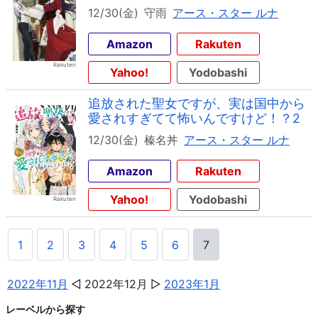
12/30(金)
守雨
アース・スター ルナ
Amazon
Rakuten
Yahoo!
Yodobashi
追放された聖女ですが、実は国中から
愛されすぎてて怖いんですけど！？2
12/30(金)
榛名丼
アース・スター ルナ
Amazon
Rakuten
Yahoo!
Yodobashi
1
2
3
4
5
6
7
2022年11月
2022年12月
2023年1月
レーベルから探す