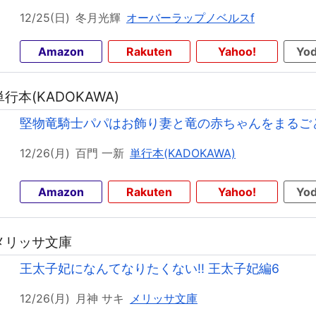
12/25(日)
冬月光輝
オーバーラップノベルスf
Amazon
Rakuten
Yahoo!
Yod
単行本(KADOKAWA)
堅物竜騎士パパはお飾り妻と竜の赤ちゃんをまるご
12/26(月)
百門 一新
単行本(KADOKAWA)
Amazon
Rakuten
Yahoo!
Yod
 メリッサ文庫
王太子妃になんてなりたくない!! 王太子妃編6
12/26(月)
月神 サキ
メリッサ文庫