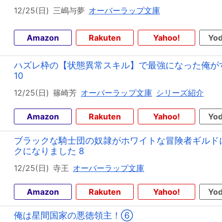
12/25(日)
三嶋与夢
オーバーラップ文庫
Amazon
Rakuten
Yahoo!
Yod
ハズレ枠の【状態異常スキル】で最強になった俺が
10
12/25(日)
篠崎芳
オーバーラップ文庫
シリーズ紹介
Amazon
Rakuten
Yahoo!
Yod
ブラックな騎士団の奴隷がホワイトな冒険者ギルド
クになりました 8
12/25(日)
寺王
オーバーラップ文庫
Amazon
Rakuten
Yahoo!
Yod
俺は星間国家の悪徳領主！⑥