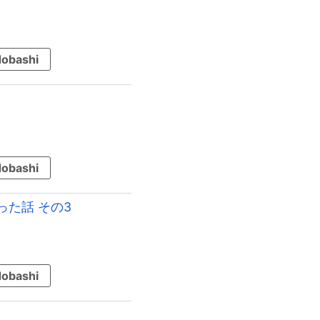
obashi
obashi
た話 その3
obashi