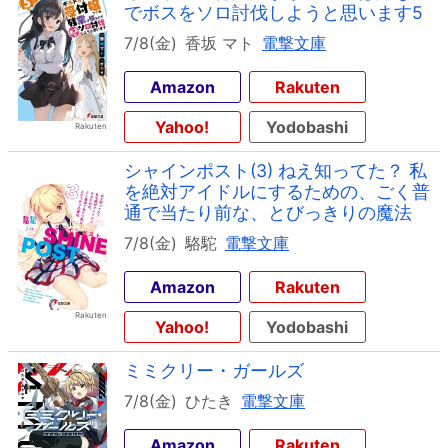
でボスをソロ討伐しようと思います5
7/8(金)
香坂 マト
電撃文庫
Amazon
Rakuten
Yahoo!
Yodobashi
シャインポスト(3) ねえ知ってた？ 私
を絶対アイドルにするための、ごく普
通で当たり前な、とびっきりの魔法
7/8(金)
駱駝
電撃文庫
Amazon
Rakuten
Yahoo!
Yodobashi
ミミクリー・ガールズ
7/8(金)
ひたき
電撃文庫
Amazon
Rakuten