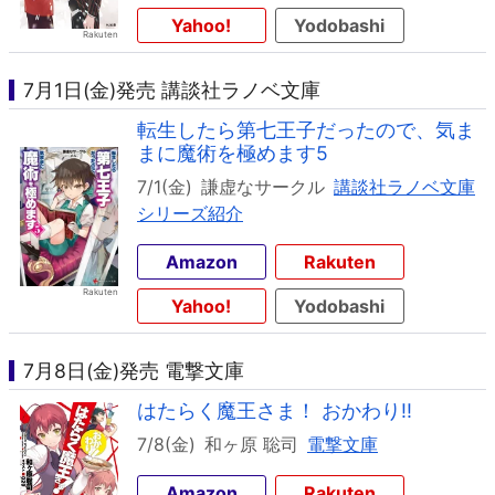
Yahoo!
Yodobashi
7月1日(金)発売 講談社ラノベ文庫
転生したら第七王子だったので、気ま
まに魔術を極めます5
7/1(金)
謙虚なサークル
講談社ラノベ文庫
シリーズ紹介
Amazon
Rakuten
Yahoo!
Yodobashi
7月8日(金)発売 電撃文庫
はたらく魔王さま！ おかわり!!
7/8(金)
和ヶ原 聡司
電撃文庫
Amazon
Rakuten