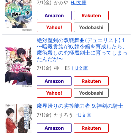
7/1(金)
かみや
HJ文庫
Amazon
Rakuten
Yahoo!
Yodobashi
絶対魔剣の双戦舞曲(デュエリスト) 1
〜暗殺貴族が奴隷令嬢を育成したら、
魔術殺しの究極魔剣士に育ってしまっ
たんだが〜
7/1(金)
榊 一郎
HJ文庫
Amazon
Rakuten
Yahoo!
Yodobashi
魔界帰りの劣等能力者 9.神剣の騎士
7/1(金)
たすろう
HJ文庫
Amazon
Rakuten