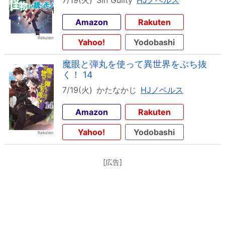
7/19(火)
Sin Guilty
HJノベルス
Amazon
Rakuten
Yahoo!
Yodobashi
魔眼と弾丸を使って異世界をぶち抜
く！ 14
7/19(火)
かたなかじ
HJノベルス
Amazon
Rakuten
Yahoo!
Yodobashi
[広告]