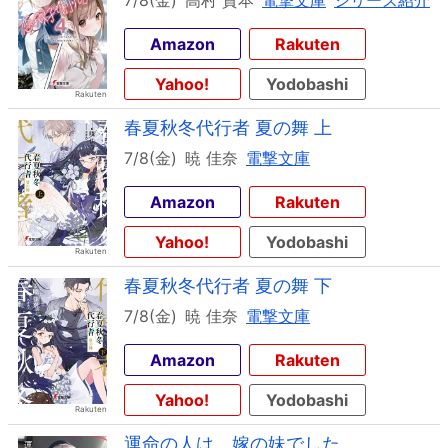
7/8(金)
高村 資本
電撃文庫
シリーズ紹介
Amazon
Rakuten
Yahoo!
Yodobashi
春夏秋冬代行者 夏の舞 上
7/8(金)
暁 佳奈
電撃文庫
Amazon
Rakuten
Yahoo!
Yodobashi
春夏秋冬代行者 夏の舞 下
7/8(金)
暁 佳奈
電撃文庫
Amazon
Rakuten
Yahoo!
Yodobashi
運命の人は、嫁の妹でした。