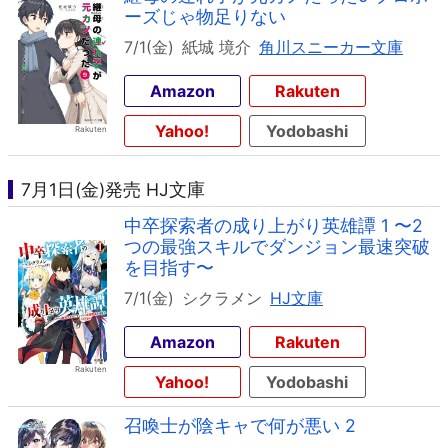
ーズじゃ物足りない
7/1(金)
紙城 境介
角川スニーカー文庫
Amazon
Rakuten
Yahoo!
Yodobashi
7月1日(金)発売 HJ文庫
中卒探索者の成り上がり英雄譚 1 〜2
つの最強スキルでダンジョン最速突破
を目指す〜
7/1(金)
シクラメン
HJ文庫
Amazon
Rakuten
Yahoo!
Yodobashi
召喚士が陰キャで何が悪い 2