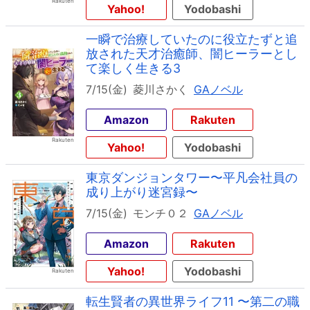
Yahoo!
Yodobashi
一瞬で治療していたのに役立たずと追
放された天才治癒師、闇ヒーラーとし
て楽しく生きる3
7/15(金)
菱川さかく
GAノベル
Amazon
Rakuten
Yahoo!
Yodobashi
東京ダンジョンタワー〜平凡会社員の
成り上がり迷宮録〜
7/15(金)
モンチ０２
GAノベル
Amazon
Rakuten
Yahoo!
Yodobashi
転生賢者の異世界ライフ11 〜第二の職