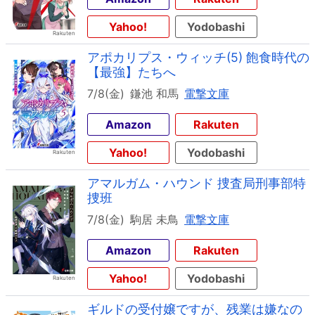
Yahoo!
Yodobashi
アポカリプス・ウィッチ(5) 飽食時代の
【最強】たちへ
7/8(金)
鎌池 和馬
電撃文庫
Amazon
Rakuten
Yahoo!
Yodobashi
アマルガム・ハウンド 捜査局刑事部特
捜班
7/8(金)
駒居 未鳥
電撃文庫
Amazon
Rakuten
Yahoo!
Yodobashi
ギルドの受付嬢ですが、残業は嫌なの