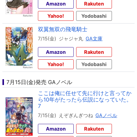
Amazon
Rakuten
Yahoo!
Yodobashi
双翼無双の飛竜騎士
7/15(金)
ジャジャ丸
GA文庫
Amazon
Rakuten
Yahoo!
Yodobashi
7月15日(金)発売 GAノベル
ここは俺に任せて先に行けと言ってか
ら10年がたったら伝説になっていた。
7
7/15(金)
えぞぎんぎつね
GAノベル
Amazon
Rakuten