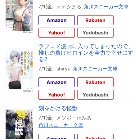
7/1(金)
ナナシまる
角川スニーカー文庫
Amazon
Rakuten
Yahoo!
Yodobashi
ラブコメ漫画に入ってしまったので、
推しの負けヒロインを全力で幸せにす
る2
7/1(金)
shiryu
角川スニーカー文庫
Amazon
Rakuten
Yahoo!
Yodobashi
刻をかける怪獣
7/1(金)
メソポ・たみあ
角川スニーカー文庫
Amazon
Rakuten