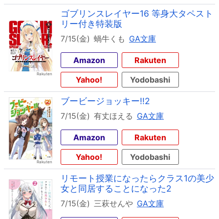
ゴブリンスレイヤー16 等身大タペスト
リー付き特装版
7/15(金)
蝸牛くも
GA文庫
Amazon
Rakuten
Yahoo!
Yodobashi
ブービージョッキー!!2
7/15(金)
有丈ほえる
GA文庫
Amazon
Rakuten
Yahoo!
Yodobashi
リモート授業になったらクラス1の美少
女と同居することになった2
7/15(金)
三萩せんや
GA文庫