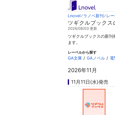
Lnovel
ラノベ新刊
レー
ツギクルブックス
2026/08/03
更新
ツギクルブックスの新刊
ます。
レーベルから探す
GA文庫
GAノベル
電
2026年11月
11月11日(水)発売