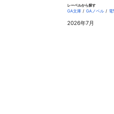
レーベルから探す
GA文庫
GAノベル
電
2026年7月