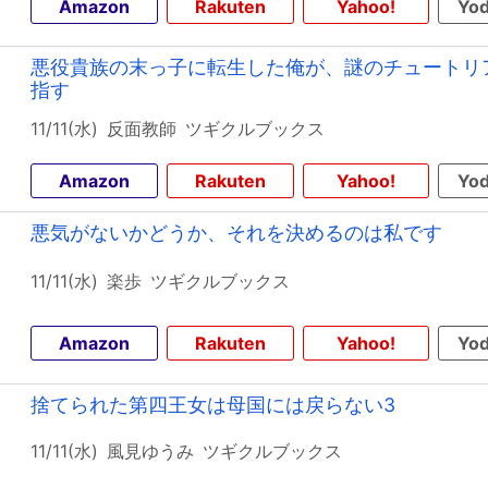
Amazon
Rakuten
Yahoo!
Yod
悪役貴族の末っ子に転生した俺が、謎のチュートリ
指す
11/11(水)
反面教師
ツギクルブックス
Amazon
Rakuten
Yahoo!
Yod
悪気がないかどうか、それを決めるのは私です
11/11(水)
楽歩
ツギクルブックス
Amazon
Rakuten
Yahoo!
Yod
捨てられた第四王女は母国には戻らない3
11/11(水)
風見ゆうみ
ツギクルブックス