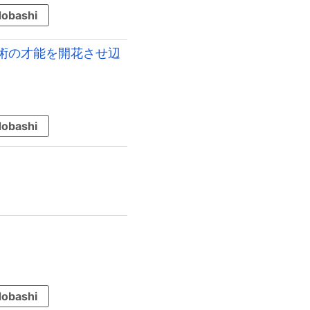
obashi
術の才能を開花させ辺
obashi
obashi