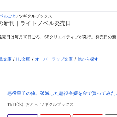
ベルごと
ツギクルブックス
の新刊｜ライトノベル発売日
発売日は毎月10日ごろ、SBクリエイティブが発行。発売日の
撃文庫
HJ文庫
オーバーラップ文庫
他から探す
悪役皇子の俺、破滅した悪役令嬢を金で買ってみた
11/11(水)
おとら
ツギクルブックス