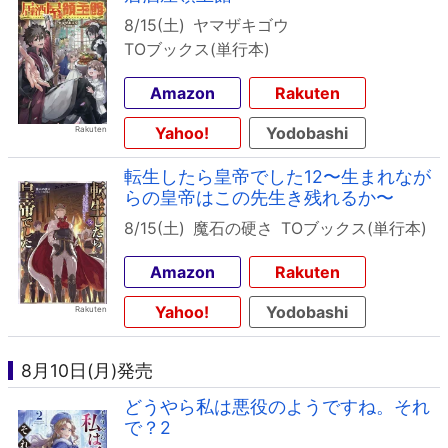
8/15(土)
ヤマザキゴウ
TOブックス(単行本)
Amazon
Rakuten
Yahoo!
Yodobashi
転生したら皇帝でした12〜生まれなが
らの皇帝はこの先生き残れるか〜
8/15(土)
魔石の硬さ
TOブックス(単行本)
Amazon
Rakuten
Yahoo!
Yodobashi
8月10日(月)発売
どうやら私は悪役のようですね。それ
で？2