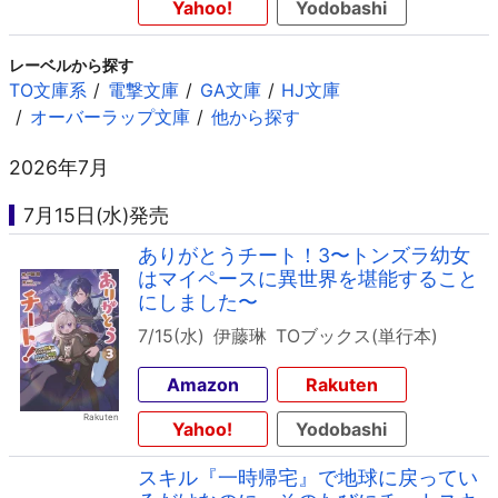
Yahoo!
Yodobashi
レーベルから探す
TO文庫系
電撃文庫
GA文庫
HJ文庫
オーバーラップ文庫
他から探す
2026年7月
7月15日(水)発売
ありがとうチート！3〜トンズラ幼女
はマイペースに異世界を堪能すること
にしました〜
7/15(水)
伊藤琳
TOブックス(単行本)
Amazon
Rakuten
Yahoo!
Yodobashi
スキル『一時帰宅』で地球に戻ってい