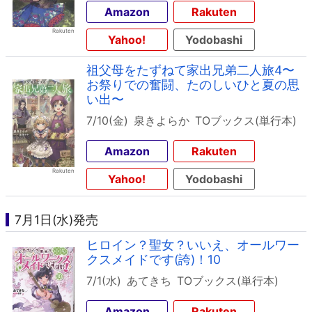
Amazon
Rakuten
Yahoo!
Yodobashi
祖父母をたずねて家出兄弟二人旅4〜
お祭りでの奮闘、たのしいひと夏の思
い出〜
7/10(金)
泉きよらか
TOブックス(単行本)
Amazon
Rakuten
Yahoo!
Yodobashi
7月1日(水)発売
ヒロイン？聖女？いいえ、オールワー
クスメイドです(誇)！10
7/1(水)
あてきち
TOブックス(単行本)
Amazon
Rakuten