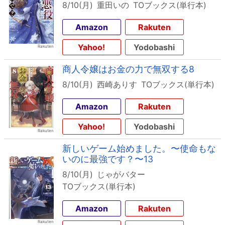
8/10(月)
重田いの
TOブックス(単行本)
Amazon
Rakuten
Yahoo!
Yodobashi
商人令嬢はお金の力で無双する8
8/10(月)
西崎ありす
TOブックス(単行本)
Amazon
Rakuten
Yahoo!
Yodobashi
新しいゲーム始めました。〜使命もな
いのに最強です？〜13
8/10(月)
じゃがバター
TOブックス(単行本)
Amazon
Rakuten