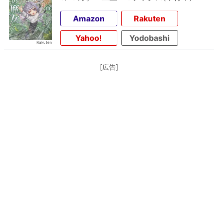
Amazon
Rakuten
Yahoo!
Yodobashi
[広告]