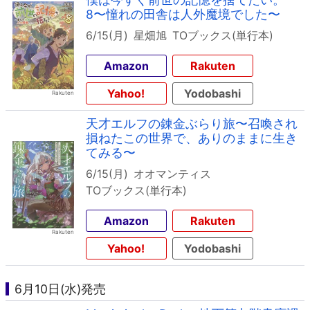
8〜憧れの田舎は人外魔境でした〜
6/15(月)
星畑旭
TOブックス(単行本)
Amazon
Rakuten
Yahoo!
Yodobashi
天才エルフの錬金ぶらり旅〜召喚され
損ねたこの世界で、ありのままに生き
てみる〜
6/15(月)
オオマンティス
TOブックス(単行本)
Amazon
Rakuten
Yahoo!
Yodobashi
6月10日(水)発売