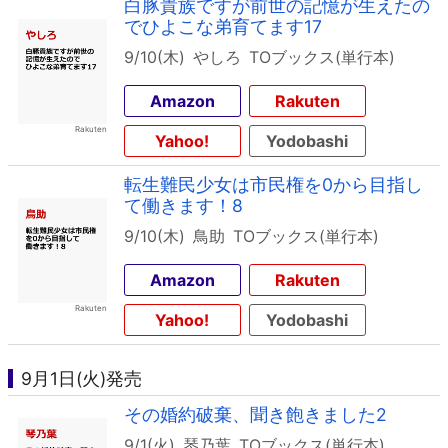
白豚貴族ですが前世の記憶が生えたの
でひよこな弟育てます17
9/10(木)
やしろ
TOブックス(単行本)
Amazon
Rakuten
Yahoo!
Yodobashi
転生難民少女は市民権を0から目指し
て働きます！8
9/10(木)
鳥助
TOブックス(単行本)
Amazon
Rakuten
Yahoo!
Yodobashi
9月1日(火)発売
その婚約破棄、聞き飽きました2
9/1(火)
琴乃葉
TOブックス(単行本)