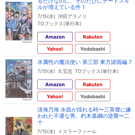
るだけなのに、そのたびにチートスキ
ルが増えている件 1
7/15(水)
沖田アラノリ
TOブックス(単行本)
Amazon
Rakuten
Yahoo!
Yodobashi
水属性の魔法使い 第三部 東方諸国編 7
7/15(水)
久宝忠
TOブックス(単行本)
Amazon
Rakuten
Yahoo!
Yodobashi
淡海乃海 水面が揺れる時〜三英傑に嫌
われた不運な男、朽木基綱の逆襲〜二
十
7/15(水)
イスラーフィール