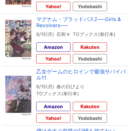
Yahoo!
Yodobashi
マグナム・ブラッドバス2──Girls &
Revolvers──
6/15(月)
石和￥
TOブックス(単行本)
Amazon
Rakuten
Yahoo!
Yodobashi
乙女ゲームのヒロインで最強サバイバ
ル11
6/15(月)
春の日びより
TOブックス(単行本)
Amazon
Rakuten
Yahoo!
Yodobashi
僕は今すぐ前世の記憶を捨てたい。