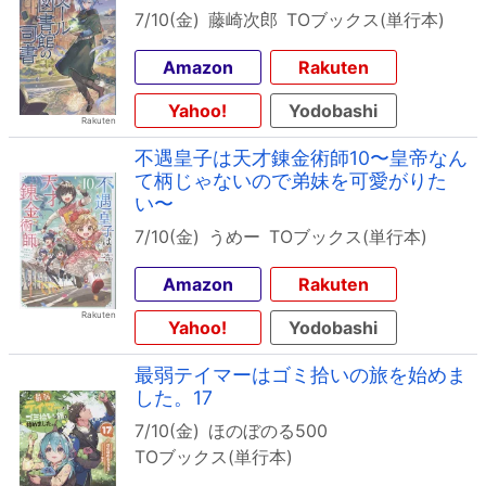
7/10(金)
藤崎次郎
TOブックス(単行本)
Amazon
Rakuten
Yahoo!
Yodobashi
不遇皇子は天才錬金術師10〜皇帝なん
て柄じゃないので弟妹を可愛がりた
い〜
7/10(金)
うめー
TOブックス(単行本)
Amazon
Rakuten
Yahoo!
Yodobashi
最弱テイマーはゴミ拾いの旅を始めま
した。17
7/10(金)
ほのぼのる500
TOブックス(単行本)