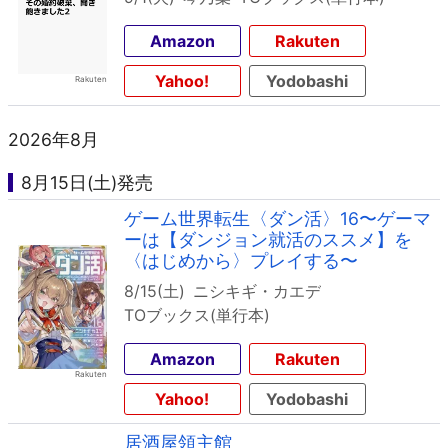
Amazon
Rakuten
Yahoo!
Yodobashi
2026年8月
8月15日(土)発売
ゲーム世界転生〈ダン活〉16〜ゲーマ
ーは【ダンジョン就活のススメ】を
〈はじめから〉プレイする〜
8/15(土)
ニシキギ・カエデ
TOブックス(単行本)
Amazon
Rakuten
Yahoo!
Yodobashi
居酒屋領主館