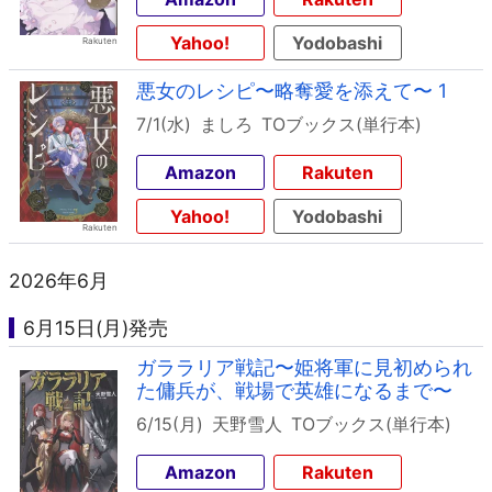
Yahoo!
Yodobashi
悪女のレシピ〜略奪愛を添えて〜 1
7/1(水)
ましろ
TOブックス(単行本)
Amazon
Rakuten
Yahoo!
Yodobashi
2026年6月
6月15日(月)発売
ガララリア戦記〜姫将軍に見初められ
た傭兵が、戦場で英雄になるまで〜
6/15(月)
天野雪人
TOブックス(単行本)
Amazon
Rakuten