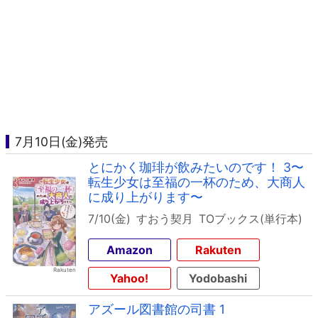
7月10日(金)発売
とにかく珈琲が飲みたいのです！ 3〜
転生少女は至福の一杯のため、大商人
に成り上がります〜
7/10(金)
すおう契月
TOブックス(単行本)
Amazon
Rakuten
Yahoo!
Yodobashi
アズール図書館の司書 1