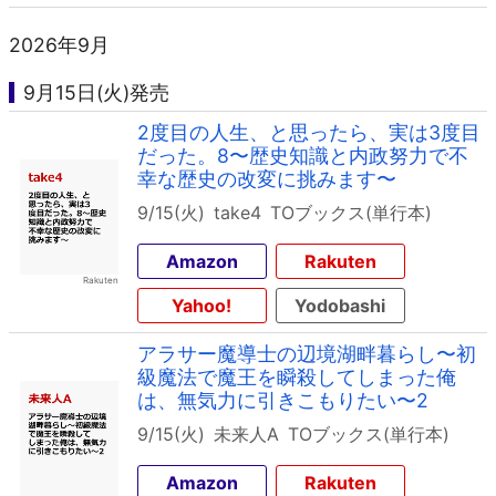
2026年9月
9月15日(火)発売
2度目の人生、と思ったら、実は3度目
だった。8〜歴史知識と内政努力で不
幸な歴史の改変に挑みます〜
9/15(火)
take4
TOブックス(単行本)
Amazon
Rakuten
Yahoo!
Yodobashi
アラサー魔導士の辺境湖畔暮らし〜初
級魔法で魔王を瞬殺してしまった俺
は、無気力に引きこもりたい〜2
9/15(火)
未来人A
TOブックス(単行本)
Amazon
Rakuten