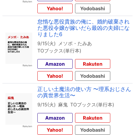
Yahoo!
Yodobashi
怠惰な悪役貴族の俺に、婚約破棄され
た悪役令嬢が嫁いだら最凶の夫婦にな
りました6
9/15(火)
メソポ・たみあ
TOブックス(単行本)
Amazon
Rakuten
Yahoo!
Yodobashi
正しい土魔法の使い方 〜理系おじさん
の異世界生活〜
9/15(火)
麻鬼
TOブックス(単行本)
Amazon
Rakuten
Yahoo!
Yodobashi