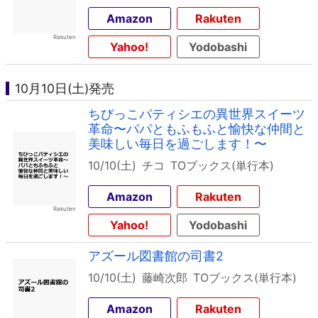
Amazon
Rakuten
Yahoo!
Yodobashi
10月10日(土)発売
ちびっこパティシエの異世界スイーツ
革命〜パパともふもふと愉快な仲間と
美味しい毎日を過ごします！〜
10/10(土)
チコ
TOブックス(単行本)
Amazon
Rakuten
Yahoo!
Yodobashi
アズール図書館の司書2
10/10(土)
藤崎次郎
TOブックス(単行本)
Amazon
Rakuten