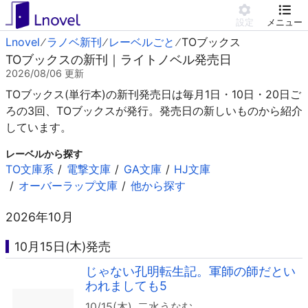
設定
メニュー
Lnovel
ラノベ新刊
レーベルごと
TOブックス
TOブックスの新刊｜ライトノベル発売日
2026/08/06
更新
TOブックス(単行本)の新刊発売日は毎月1日・10日・20日ご
ろの3回、TOブックスが発行。発売日の新しいものから紹介
しています。
レーベルから探す
TO文庫系
電撃文庫
GA文庫
HJ文庫
オーバーラップ文庫
他から探す
2026年10月
10月15日(木)発売
じゃない孔明転生記。軍師の師だとい
われましても5
10/15(木)
二水うなむ