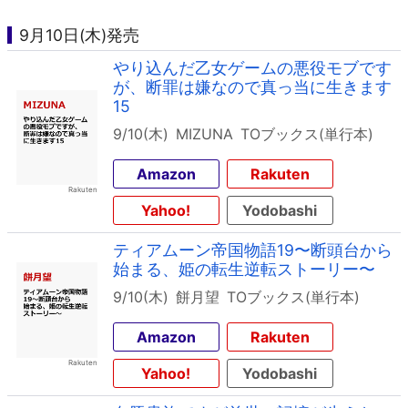
9月10日(木)発売
やり込んだ乙女ゲームの悪役モブです
が、断罪は嫌なので真っ当に生きます
15
9/10(木)
MIZUNA
TOブックス(単行本)
Amazon
Rakuten
Yahoo!
Yodobashi
ティアムーン帝国物語19〜断頭台から
始まる、姫の転生逆転ストーリー〜
9/10(木)
餅月望
TOブックス(単行本)
Amazon
Rakuten
Yahoo!
Yodobashi