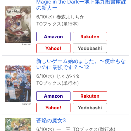
Magic in the Darkー地下第九階書庫課
の新人ー
6/10(水)
春森よしちか
TOブックス(単行本)
Amazon
Rakuten
Yahoo!
Yodobashi
新しいゲーム始めました。〜使命もな
いのに最強です？〜12
6/10(水)
じゃがバター
TOブックス(単行本)
Amazon
Rakuten
Yahoo!
Yodobashi
蒼焔の魔女3
6/10(水)
一二三
TOブックス(単行本)