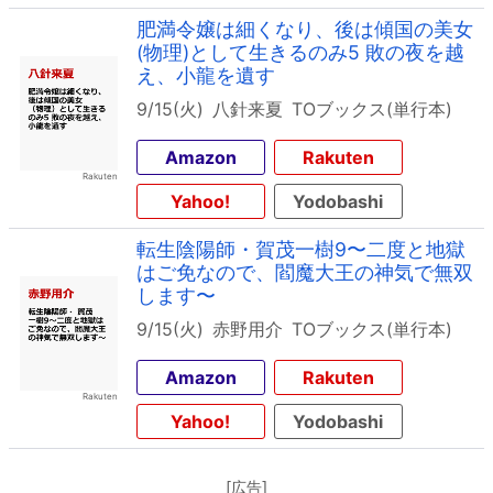
肥満令嬢は細くなり、後は傾国の美女
(物理)として生きるのみ5 敗の夜を越
え、小龍を遺す
9/15(火)
八針来夏
TOブックス(単行本)
Amazon
Rakuten
Yahoo!
Yodobashi
転生陰陽師・賀茂一樹9〜二度と地獄
はご免なので、閻魔大王の神気で無双
します〜
9/15(火)
赤野用介
TOブックス(単行本)
Amazon
Rakuten
Yahoo!
Yodobashi
[広告]