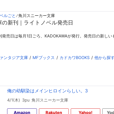
ベルごと
角川スニーカー文庫
庫の新刊｜ライトノベル発売日
発売日は毎月1日ごろ、KADOKAWAが発行。発売日の新し
ァンタジア文庫
MFブックス
カドカワBOOKS
他から探
俺の幼馴染はメインヒロインらしい。3
4/1(木)
3pu
角川スニーカー文庫
Amazon
Rakuten
Yahoo!
Yod