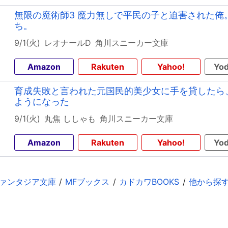
無限の魔術師3 魔力無しで平民の子と迫害された俺
ち。
9/1(火)
レオナールD
角川スニーカー文庫
Amazon
Rakuten
Yahoo!
Yod
育成失敗と言われた元国民的美少女に手を貸したら
ようになった
9/1(火)
丸焦 ししゃも
角川スニーカー文庫
Amazon
Rakuten
Yahoo!
Yod
ァンタジア文庫
MFブックス
カドカワBOOKS
他から探