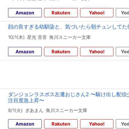
Amazon
Rakuten
Yahoo!
Yod
顔の良すぎる幼馴染と、気づいたら朝チュンしてた
10/1(木)
星光 音音
角川スニーカー文庫
Amazon
Rakuten
Yahoo!
Yod
ダンジョンラスボス左遷おじさん2 〜駆け出し配信
注目度急上昇〜
9/1(火)
ぎあまん
角川スニーカー文庫
Amazon
Rakuten
Yahoo!
Yod