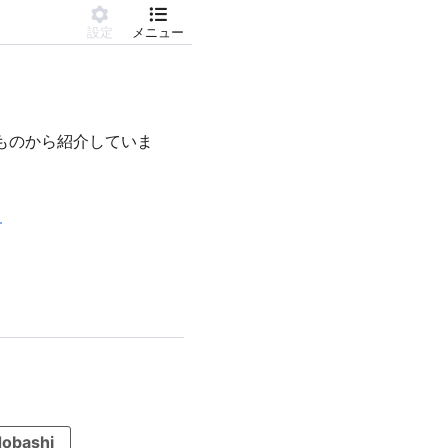
設定
メニュー
いものから紹介していま
す
obashi