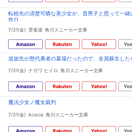
転校先の清楚可憐な美少女が、昔男子と思って一緒
件11
7/31(金)
雲雀湯
角川スニーカー文庫
Amazon
Rakuten
Yahoo!
Yod
追放先が歴代勇者の墓場だったので、全員蘇生した
7/31(金)
ナガワ ヒイロ
角川スニーカー文庫
Amazon
Rakuten
Yahoo!
Yod
魔法少女ノ魔女裁判
7/31(金)
Acacia
角川スニーカー文庫
Amazon
Rakuten
Yahoo!
Yod