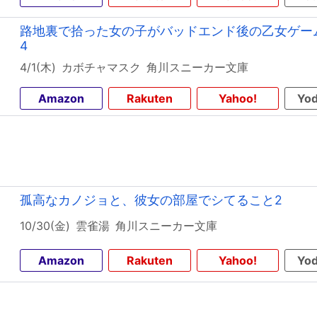
路地裏で拾った女の子がバッドエンド後の乙女ゲー
4
4/1(木)
カボチャマスク
角川スニーカー文庫
Amazon
Rakuten
Yahoo!
Yod
孤高なカノジョと、彼女の部屋でシてること2
10/30(金)
雲雀湯
角川スニーカー文庫
Amazon
Rakuten
Yahoo!
Yod