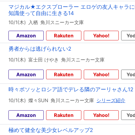
マジカル★エクスプローラー エロゲの友人キャラ
知識使って自由に生きる14
10/1(木)
入栖
角川スニーカー文庫
Amazon
Rakuten
Yahoo!
Yod
勇者からは逃げられない2
10/1(木)
富士田 けやき
角川スニーカー文庫
Amazon
Rakuten
Yahoo!
Yod
時々ボソッとロシア語でデレる隣のアーリャさん12
10/1(木)
燦々SUN
角川スニーカー文庫
シリーズ紹介
Amazon
Rakuten
Yahoo!
Yod
極めて健全な美少女レベルアップ2