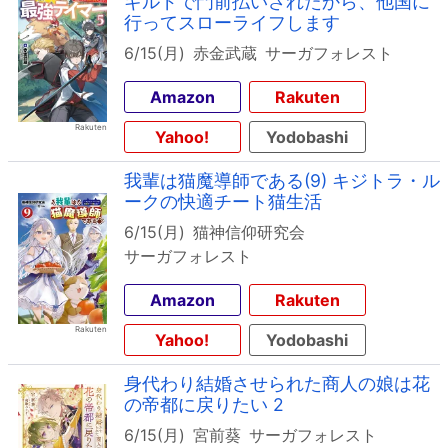
ギルドで門前払いされたから、他国に
行ってスローライフします
6/15(月)
赤金武蔵
サーガフォレスト
Amazon
Rakuten
Yahoo!
Yodobashi
我輩は猫魔導師である(9) キジトラ・ル
ークの快適チート猫生活
6/15(月)
猫神信仰研究会
サーガフォレスト
Amazon
Rakuten
Yahoo!
Yodobashi
身代わり結婚させられた商人の娘は花
の帝都に戻りたい 2
6/15(月)
宮前葵
サーガフォレスト