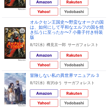
Amazon
Rakuten
Yahoo!
Yodobashi
オルクセン王国史〜野蛮なオークの国
は、如何にして平和なエルフの国を焼
き払うに至ったか〜7 小冊子付き特装
版
8/12(水)
樽見京一郎
サーガフォレスト
Amazon
Rakuten
Yahoo!
Yodobashi
冒険しない私の異世界マニュアル 3
8/12(水)
有沢ゆう
サーガフォレスト
Amazon
Rakuten
Yahoo!
Yodobashi