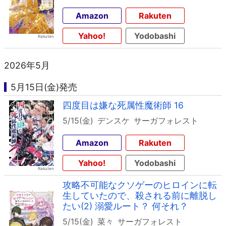
Amazon
Rakuten
Yahoo!
Yodobashi
2026年5月
5月15日(金)発売
四度目は嫌な死属性魔術師 16
5/15(金)
デンスケ
サーガフォレスト
Amazon
Rakuten
Yahoo!
Yodobashi
攻略不可能なクソゲーのヒロインに転
生していたので、殺される前に離脱し
たい(2) 溺愛ルート？ 何それ？
5/15(金)
菜々
サーガフォレスト