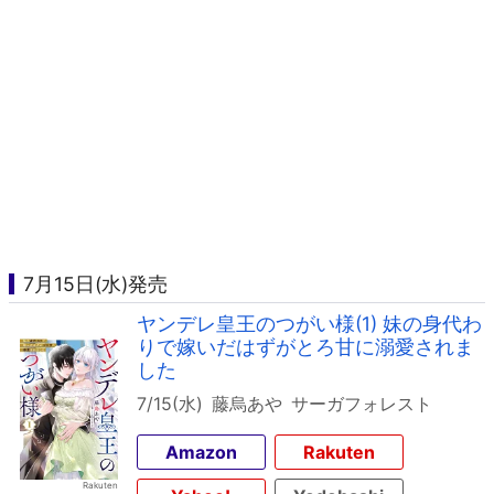
7月15日(水)発売
ヤンデレ皇王のつがい様(1) 妹の身代わ
りで嫁いだはずがとろ甘に溺愛されま
した
7/15(水)
藤烏あや
サーガフォレスト
Amazon
Rakuten