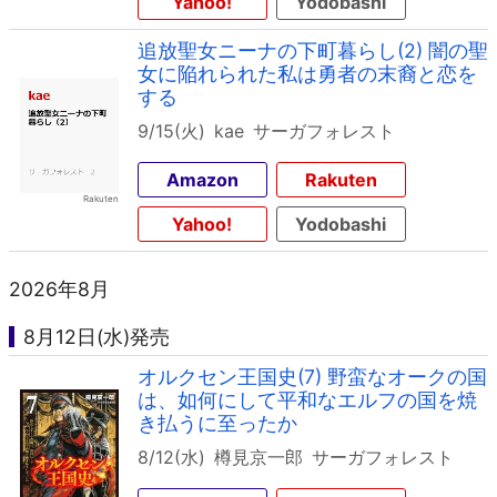
Yahoo!
Yodobashi
追放聖女ニーナの下町暮らし(2) 闇の聖
女に陥れられた私は勇者の末裔と恋を
する
9/15(火)
kae
サーガフォレスト
Amazon
Rakuten
Yahoo!
Yodobashi
2026年8月
8月12日(水)発売
オルクセン王国史(7) 野蛮なオークの国
は、如何にして平和なエルフの国を焼
き払うに至ったか
8/12(水)
樽見京一郎
サーガフォレスト