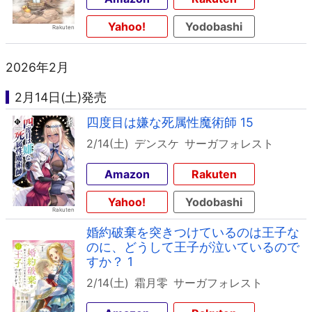
Yahoo!
Yodobashi
2026年2月
2月14日(土)発売
四度目は嫌な死属性魔術師 15
2/14(土)
デンスケ
サーガフォレスト
Amazon
Rakuten
Yahoo!
Yodobashi
婚約破棄を突きつけているのは王子な
のに、どうして王子が泣いているので
すか？ 1
2/14(土)
霜月零
サーガフォレスト