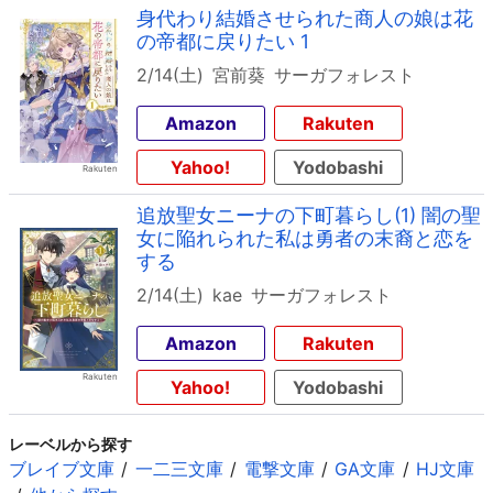
身代わり結婚させられた商人の娘は花
の帝都に戻りたい 1
2/14(土)
宮前葵
サーガフォレスト
Amazon
Rakuten
Yahoo!
Yodobashi
追放聖女ニーナの下町暮らし(1) 闇の聖
女に陥れられた私は勇者の末裔と恋を
する
2/14(土)
kae
サーガフォレスト
Amazon
Rakuten
Yahoo!
Yodobashi
レーベルから探す
ブレイブ文庫
一二三文庫
電撃文庫
GA文庫
HJ文庫