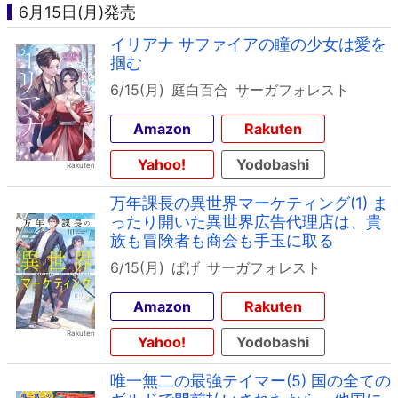
6月15日(月)発売
イリアナ サファイアの瞳の少女は愛を
掴む
6/15(月)
庭白百合
サーガフォレスト
Amazon
Rakuten
Yahoo!
Yodobashi
万年課長の異世界マーケティング(1) ま
ったり開いた異世界広告代理店は、貴
族も冒険者も商会も手玉に取る
6/15(月)
ぱげ
サーガフォレスト
Amazon
Rakuten
Yahoo!
Yodobashi
唯一無二の最強テイマー(5) 国の全ての