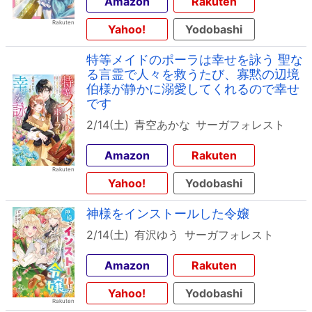
Amazon
Rakuten
Yahoo!
Yodobashi
特等メイドのポーラは幸せを詠う 聖な
る言霊で人々を救うたび、寡黙の辺境
伯様が静かに溺愛してくれるので幸せ
です
2/14(土)
青空あかな
サーガフォレスト
Amazon
Rakuten
Yahoo!
Yodobashi
神様をインストールした令嬢
2/14(土)
有沢ゆう
サーガフォレスト
Amazon
Rakuten
Yahoo!
Yodobashi