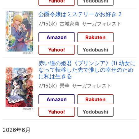
Yahoo!
Yodobashi
公爵令嬢はミステリーがお好き 2
7/15(水)
古城家康
サーガフォレスト
Amazon
Rakuten
Yahoo!
Yodobashi
赤い瞳の姫君《プリンシア》(1) 幼女に
なって転移した先で推しの幸せのため
に私は生きる
7/15(水)
景華
サーガフォレスト
Amazon
Rakuten
Yahoo!
Yodobashi
2026年6月