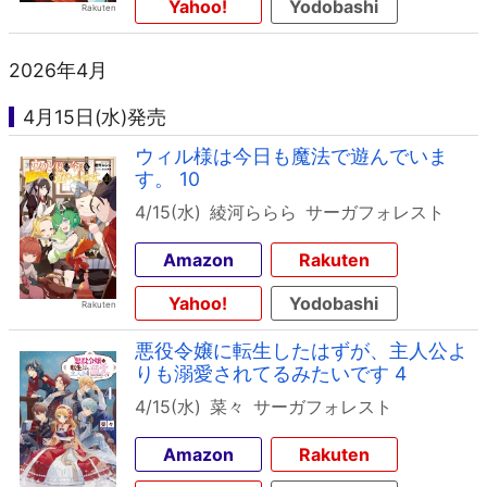
Yahoo!
Yodobashi
2026年4月
4月15日(水)発売
ウィル様は今日も魔法で遊んでいま
す。 10
4/15(水)
綾河ららら
サーガフォレスト
Amazon
Rakuten
Yahoo!
Yodobashi
悪役令嬢に転生したはずが、主人公よ
りも溺愛されてるみたいです 4
4/15(水)
菜々
サーガフォレスト
Amazon
Rakuten