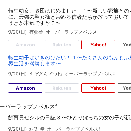
転生幼女、教団はじめました。 1 〜新しい家族と
に、最強の聖女様と崇める信者たちが放っておいて
うとか本気ですか？〜
9/20(日)
有郷葉
オーバーラップノベルス
Amazon
Rakuten
Yahoo!
Yod
転生幼子はいきのびたい！ 1 〜たくさんのもふも
界生活を満喫します〜
9/20(日)
えぞぎんぎつね
オーバーラップノベルス
Amazon
Rakuten
Yahoo!
Yod
 オーバーラップノベルスf
飼育員セシルの日誌 3 〜ひとりぼっちの女の子が
9/20(日)
紺染 幸
オーバーラップノベルスf