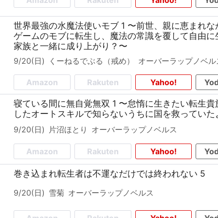
Amazon
Rakuten
Yahoo!
Yod
世界最強の水魔法使いモブ 1 〜前世、親に恵まれ
ゲームのモブに転生し、魔法の常識を覆して自由に生
家族と一緒に成り上がり？〜
9/20(日)
くーねるでぶる（戒め）
オーバーラップノベル
Amazon
Rakuten
Yahoo!
Yod
寝ている間に無自覚無双 1 〜怠惰に生きたい転生
したオートスキルで知らないうちに国を救っていた
9/20(日)
片沼ほとり
オーバーラップノベルス
Amazon
Rakuten
Yahoo!
Yod
巻き込まれ転生者は不運なだけでは終われない 5
9/20(日)
雪菊
オーバーラップノベルス