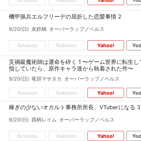
Amazon
Rakuten
Yahoo!
Yod
機甲猟兵エルフリーデの屈折した恋愛事情 2
9/20(日)
灰鉄蝸
オーバーラップノベルス
Amazon
Rakuten
Yahoo!
Yod
災禍級魔術師は運命を砕く 1 〜ゲーム世界に転生
指していたら、原作キャラ達から執着された件〜
9/20(日)
竜胆マサタカ
オーバーラップノベルス
Amazon
Rakuten
Yahoo!
Yod
稼ぎの少ないオカルト事務所所長、VTuberになる 3
9/20(日)
酉柄レイム
オーバーラップノベルス
Amazon
Rakuten
Yahoo!
Yod