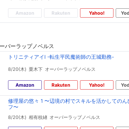
Amazon
Rakuten
Yahoo!
Yod
 オーバーラップノベルス
トリニティアイI -転生平民魔術師の王城勤務-
8/20(木)
栗木下
オーバーラップノベルス
Amazon
Rakuten
Yahoo!
Yod
修理屋の悠々 1 〜辺境の村でスキルを活かしての
フ〜
8/20(木)
相有枝緖
オーバーラップノベルス