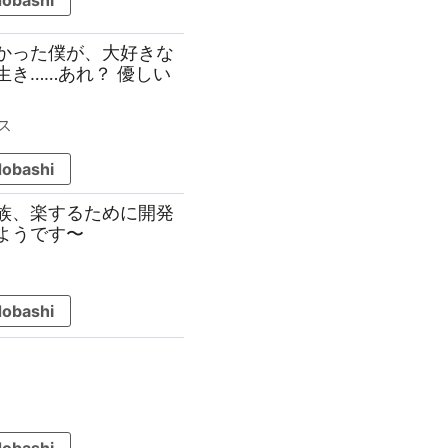
obashi
なかった僕が、大好きな
き……あれ？ 優しい
ス
obashi
貴族、楽するために開発
ようです〜
obashi