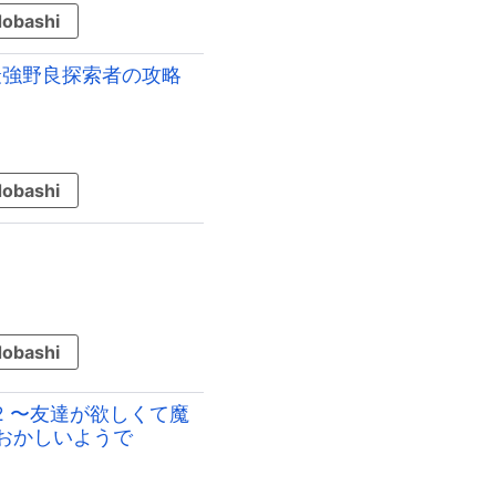
obashi
な最強野良探索者の攻略
obashi
obashi
2 〜友達が欲しくて魔
おかしいようで