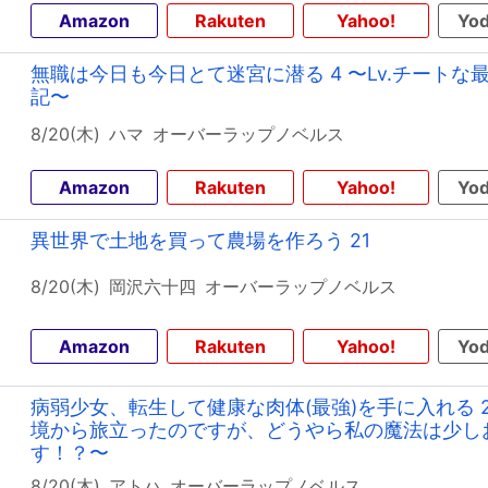
Amazon
Rakuten
Yahoo!
Yod
無職は今日も今日とて迷宮に潜る 4 〜Lv.チート
記〜
8/20(木)
ハマ
オーバーラップノベルス
Amazon
Rakuten
Yahoo!
Yod
異世界で土地を買って農場を作ろう 21
8/20(木)
岡沢六十四
オーバーラップノベルス
Amazon
Rakuten
Yahoo!
Yod
病弱少女、転生して健康な肉体(最強)を手に入れる 
境から旅立ったのですが、どうやら私の魔法は少し
す！？〜
8/20(木)
アトハ
オーバーラップノベルス